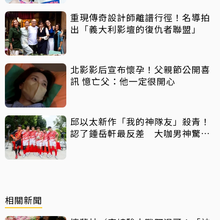
重現傳奇設計師離譜行徑！名導拍
出「義大利影壇的復仇者聯盟」
北影影后宣布懷孕！父親節公開喜
訊 憶亡父：他一定很開心
邱以太新作「我的神隊友」殺青！
認了鍾岳軒最反差 大咖男神驚喜
客串
相關新聞