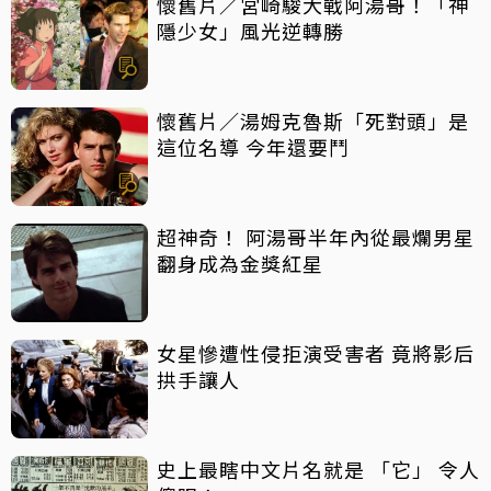
懷舊片／宮崎駿大戰阿湯哥！「神
隱少女」風光逆轉勝
懷舊片／湯姆克魯斯「死對頭」是
這位名導 今年還要鬥
超神奇！ 阿湯哥半年內從最爛男星
翻身成為金獎紅星
女星慘遭性侵拒演受害者 竟將影后
拱手讓人
史上最瞎中文片名就是 「它」 令人