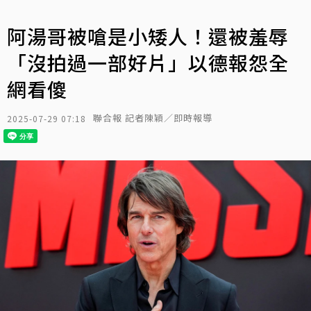
阿湯哥被嗆是小矮人！還被羞辱
「沒拍過一部好片」以德報怨全
網看傻
聯合報 記者陳穎／即時報導
2025-07-29 07:18