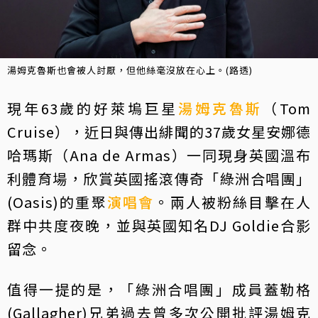
湯姆克魯斯也會被人討厭，但他絲毫沒放在心上。(路透)
現年63歲的好萊塢巨星
湯姆克魯斯
（Tom
Cruise），近日與傳出緋聞的37歲女星安娜德
哈瑪斯（Ana de Armas）一同現身英國溫布
利體育場，欣賞英國搖滾傳奇「綠洲合唱團」
(Oasis)的重聚
演唱會
。兩人被粉絲目擊在人
群中共度夜晚，並與英國知名DJ Goldie合影
留念。
值得一提的是，「綠洲合唱團」成員蓋勒格
(Gallagher)兄弟過去曾多次公開批評湯姆克