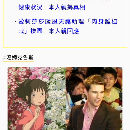
健康狀況 本人親揭真相
愛莉莎莎颱風天讓助理「肉身護植
栽」挨轟 本人親回應
#湯姆克魯斯