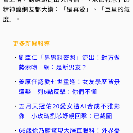
精神讓網友都大讚：「是真愛」、「巨星的氣
度」。
更多新聞報導
劉亞仁「男男親密照」流出！對方做
勢索吻 網：是新男友？
姜厚任認愛七世重逢！女友學歷背景
遭疑 列6點反擊：你們不懂
五月天冠佑20愛女遭AI合成不雅影
像 小玫瑰劉芯妤親回擊：已截圖
66歲徐乃麟驚現大腸直腸科！外界憂