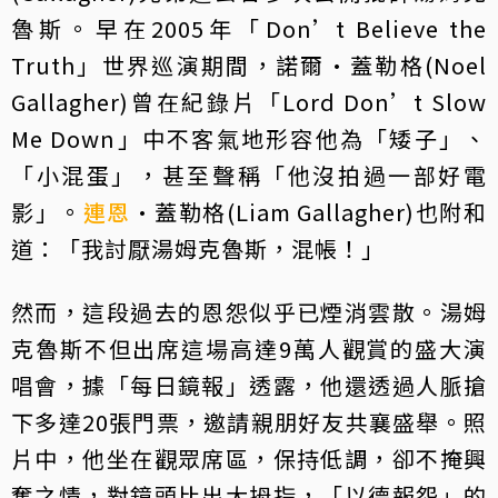
魯斯。早在2005年「Don’t Believe the
Truth」世界巡演期間，諾爾·蓋勒格(Noel
Gallagher)曾在紀錄片「Lord Don’t Slow
Me Down」中不客氣地形容他為「矮子」、
「小混蛋」，甚至聲稱「他沒拍過一部好電
影」。
連恩
·蓋勒格(Liam Gallagher)也附和
道：「我討厭湯姆克魯斯，混帳！」
然而，這段過去的恩怨似乎已煙消雲散。湯姆
克魯斯不但出席這場高達9萬人觀賞的盛大演
唱會，據「每日鏡報」透露，他還透過人脈搶
下多達20張門票，邀請親朋好友共襄盛舉。照
片中，他坐在觀眾席區，保持低調，卻不掩興
奮之情，對鏡頭比出大拇指，「以德報怨」的