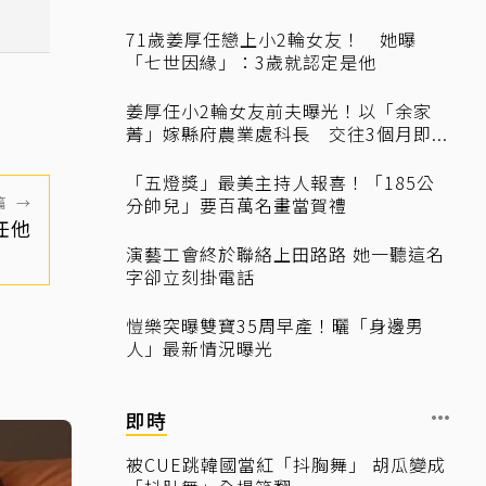
71歲姜厚任戀上小2輪女友！ 她曝
「七世因緣」：3歲就認定是他
姜厚任小2輪女友前夫曝光！以「余家
菁」嫁縣府農業處科長 交往3個月即...
「五燈獎」最美主持人報喜！「185公
篇
→
分帥兒」要百萬名畫當賀禮
任他
演藝工會終於聯絡上田路路 她一聽這名
字卻立刻掛電話
愷樂突曝雙寶35周早產！曬「身邊男
人」最新情況曝光
即時
被CUE跳韓國當紅「抖胸舞」 胡瓜變成