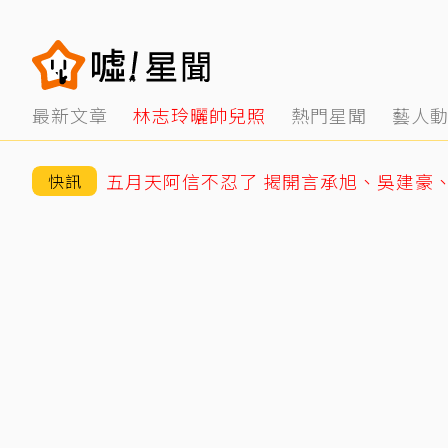
最新文章
林志玲曬帥兒照
熱門星聞
藝人
五月天阿信不忍了 揭開言承旭、吳建豪
快訊