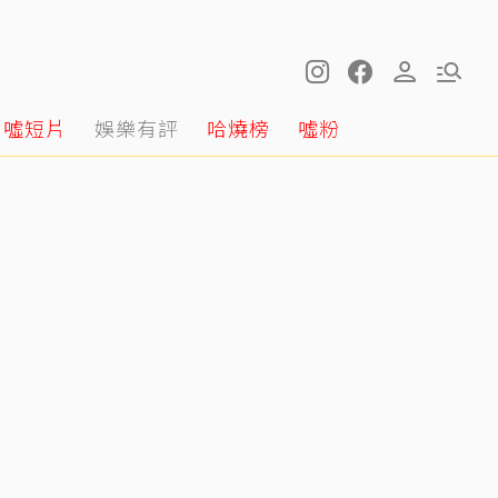
噓短片
娛樂有評
哈燒榜
噓粉