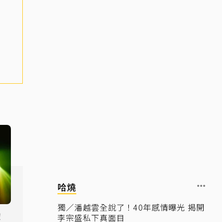
哈燒
獨／潘越雲全說了！40年感情曝光 揭開
！
李宗盛私下真面目