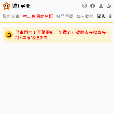
最新文章
林志玲曬帥兒照
熱門星聞
藝人動態
電影
電
最毒閨蜜！百萬網紅「陪散心」被騙去菲律賓失
蹤3年確認遭撕票