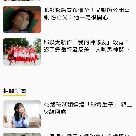
北影影后宣布懷孕！父親節公開喜
訊 憶亡父：他一定很開心
邱以太新作「我的神隊友」殺青！
認了鍾岳軒最反差 大咖男神驚喜
客串
相關新聞
43歲孫淑媚遭爆「秘婚生子」 親上
火線回應