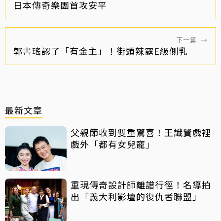
日本傳奇樂團首攻安平
下一篇
→
郭書瑤認了「有金主」！街頭辣露E級側乳
最新文章
父親節收到雙重驚喜！王識賢戲裡
戲外「都有女兒寵」
重現傳奇設計師離譜行徑！名導拍
出「義大利影壇的復仇者聯盟」