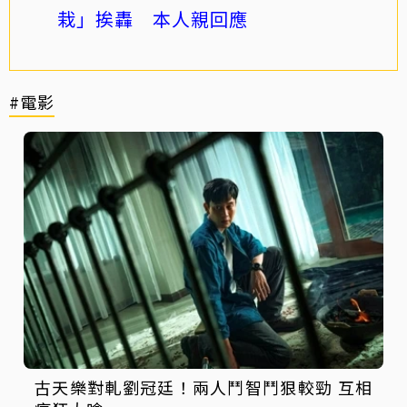
栽」挨轟 本人親回應
#電影
古天樂對軋劉冠廷！兩人鬥智鬥狠較勁 互相