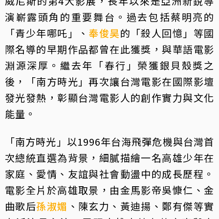
威尼斯的第4大影展，長年以來是亞洲新銳導
演嶄露頭角的重要舞台。過去包括蔡明亮的
「青少年哪吒」、
奉俊昊
的「殺人回憶」等國
際名導的早期作品都曾在此獲獎，與華語電影
淵源深厚。繼去年「春行」榮獲銀貝殼獎之
後，「南方時光」再次讓台灣電影在國際影壇
發光發熱，彰顯台灣電影人的創作實力與文化
能量。
「南方時光」以1996年台海飛彈危機與台灣首
次總統直選為背景，細膩描繪一名高雄少年在
家庭、愛情、友誼與社會動盪中的成長歷程。
電影全片於高雄取景，由金馬影帝吳慷仁、金
曲歌后
孫淑媚
、陳玄力、黃迪揚、鄭有傑等實