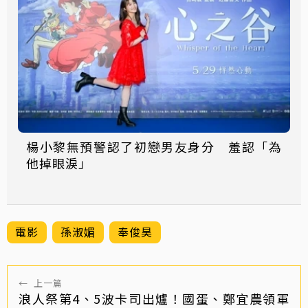
楊小黎無預警認了初戀男友身分 羞認「為
他掉眼淚」
電影
孫淑媚
奉俊昊
←
上一篇
浪人祭第4、5波卡司出爐！國蛋、鄭宜農領軍