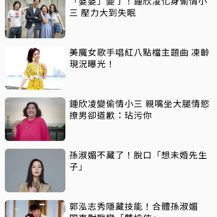
「婆婆」變了！鍾欣凌化身偷情小
三 壓力大到失眠
美魔女歌手唱紅八點檔主題曲 凍齡
現況曝光！
鍾欣凌變偷情小三 親嘴坐大腿情慾
撩男卻道歉：玷污你
孫淑媚不藏了！脫口「想未婚先生
子」
郭泓志秀隱藏技能！合體孫淑媚