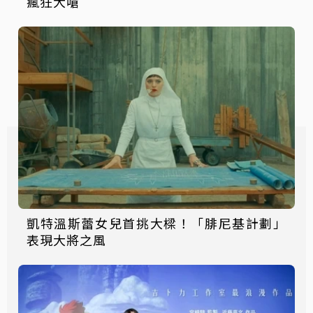
瘋狂大嗆
凱特溫斯蕾女兒首挑大樑！「腓尼基計劃」
表現大將之風