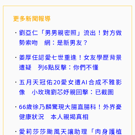
更多新聞報導
劉亞仁「男男親密照」流出！對方做
勢索吻 網：是新男友？
姜厚任認愛七世重逢！女友學歷背景
遭疑 列6點反擊：你們不懂
五月天冠佑20愛女遭AI合成不雅影
像 小玫瑰劉芯妤親回擊：已截圖
66歲徐乃麟驚現大腸直腸科！外界憂
健康狀況 本人親揭真相
愛莉莎莎颱風天讓助理「肉身護植