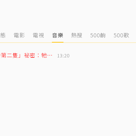
動態
電影
電視
音樂
熱搜
500齣
500歌
獨／唐綺陽痛失15年愛貓 揭當時「不養第二隻」祕密：牠為此狠咬我
13:20