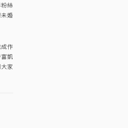
伴粉絲
想未婚
完成作
許富凱
到大家