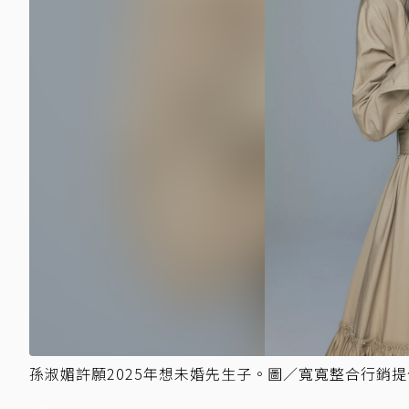
孫淑媚許願2025年想未婚先生子。圖／寬寬整合行銷提