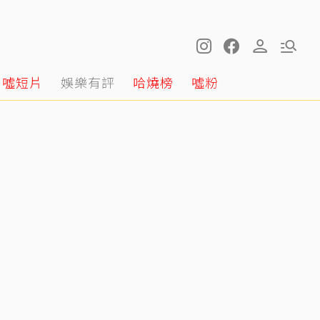
噓短片
娛樂有評
哈燒榜
噓粉