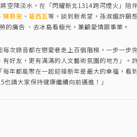
S.S.」將空降淡水，在「閃耀新北1314跨河煙火」陪
、
陳勢安
、
葛西瓦
等，談到新希望，孫淑媚許願
當勞的廣告 、去冰島看極光，兼顧愛情跟事業。
起每次錄音都在戀愛巷走上百個階梯，一步一步
、有好友，更有滿滿的人文藝術氛圍的地方」。
「每年都能聚在一起迎接新年是最大的幸福，看
25也請大家保持健康繼續向前邁進！」