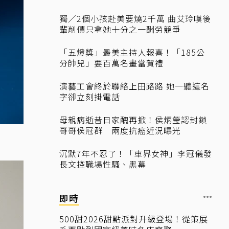
獨／2個小孩赴美要燒2千萬 曲艾玲嘆後
輩削價只拿她十分之一酬勞競爭
「五燈獎」最美主持人報喜！「185公
分帥兒」要百萬名畫當賀禮
演藝工會終於聯絡上田路路 她一聽這名
字卻立刻掛電話
母親病逝昔日家醜再掀！侯炳瑩認封鎖
哥哥侯冠群 兩度抗癌近況曝光
沉默7年不忍了！「車界女神」李冠儀發
長文控職場性騷、黑幕
即時
500甜2026甜點派對升級登場！從策展