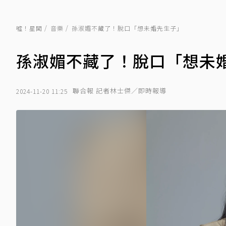
噓！星聞
音樂
孫淑媚不藏了！脫口「想未婚先生子」
孫淑媚不藏了！脫口「想未
聯合報 記者林士傑／即時報導
2024-11-20 11:25