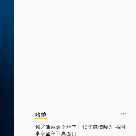
哈燒
獨／潘越雲全說了！40年感情曝光 揭開
李宗盛私下真面目