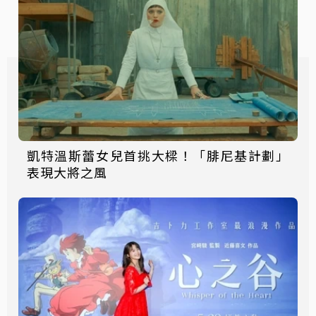
凱特溫斯蕾女兒首挑大樑！「腓尼基計劃」
表現大將之風