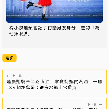
楊小黎無預警認了初戀男友身分 羞認「為
他掉眼淚」
電影
←
上一篇
連晨翔騎車半路沒油！拿寶特瓶買汽油 一聽
18元價格驚呆：很多水都比它還貴
下一篇
→