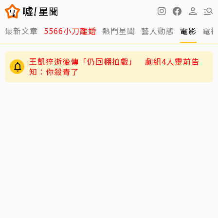
最新文章
5566小刀離婚
熱門星聞
藝人動態
電影
電
王凱猝逝後傳「仍回棚拍戲」 劇組4人靈前告
知：你殺青了