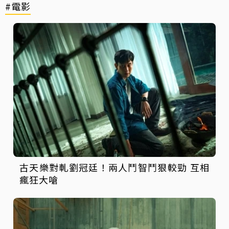
#電影
古天樂對軋劉冠廷！兩人鬥智鬥狠較勁 互相
瘋狂大嗆