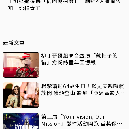
王凱猝逝後傳「仍回棚拍戲」 劇組4人靈前告
知：你殺青了
最新文章
柳丁哥哥飆高音聲演「戴帽子的
貓」掀粉絲童年回憶殺
楊紫瓊迎64歲生日！曬丈夫親吻照
放閃 獲頒釜山 影展「亞洲電影人
獎」
第二屆「Your Vision, Our
Mission」徵件活動開跑 首獎保證