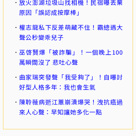
放火澎湖垃圾山找相機！民宿曝丟棄
原因「誤認成按摩棒」
權志龍私下反差萌藏不住！霸總遇大
聲公秒變乖兒子
巫啓賢爆「被詐騙」！一個晚上100
萬瞬間沒了 悲吐心聲
曲家瑞突發聲「我受夠了」！自曝討
好型人格多年：我也會生氣
陳聆薇病逝江蕙崩潰爆哭！洩抗癌過
來人心聲：早知讓她多化一點