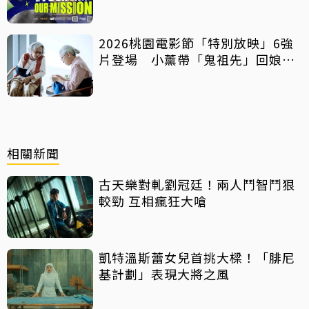
影像化
2026桃園電影節「特別放映」6強
片登場 小薰帶「鬼祖先」回娘
家！
相關新聞
古天樂對軋劉冠廷！兩人鬥智鬥狠
較勁 互相瘋狂大嗆
凱特溫斯蕾女兒首挑大樑！「腓尼
基計劃」表現大將之風