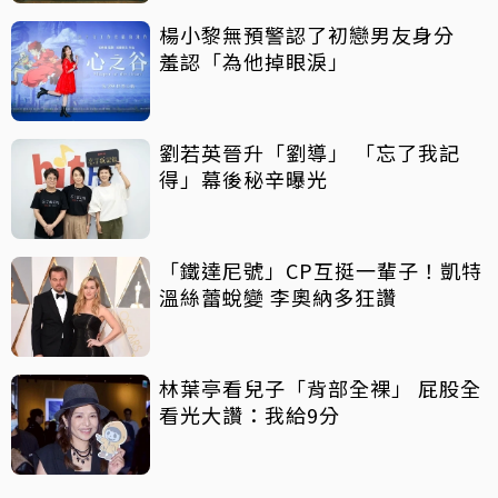
楊小黎無預警認了初戀男友身分
羞認「為他掉眼淚」
劉若英晉升「劉導」 「忘了我記
得」幕後秘辛曝光
「鐵達尼號」CP互挺一輩子！凱特
溫絲蕾蛻變 李奧納多狂讚
林葉亭看兒子「背部全裸」 屁股全
看光大讚：我給9分