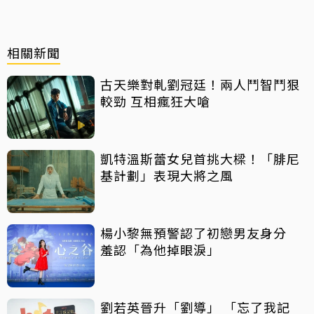
相關新聞
古天樂對軋劉冠廷！兩人鬥智鬥狠
較勁 互相瘋狂大嗆
凱特溫斯蕾女兒首挑大樑！「腓尼
基計劃」表現大將之風
楊小黎無預警認了初戀男友身分
羞認「為他掉眼淚」
劉若英晉升「劉導」 「忘了我記