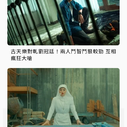
古天樂對軋劉冠廷！兩人鬥智鬥狠較勁 互相
瘋狂大嗆