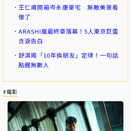
王仁甫開箱岑永康豪宅 無敵美景看
傻了
ARASHI嵐最終章落幕！5人東京巨蛋
含淚告白
舒淇揭「10年換朋友」定律！一句話
點醒無數人
#電影