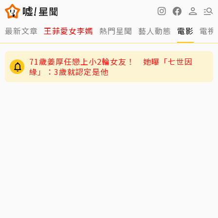
最新文章
王菲愛女李嫣
熱門星聞
藝人動態
電影
電視
71歲姜厚任戀上小2輪女友！ 她曝「七世因
緣」：3歲就認定是他
爆「3字天王私生子」網友瘋猜周杰倫 杰威爾怒
發聲明喊告！