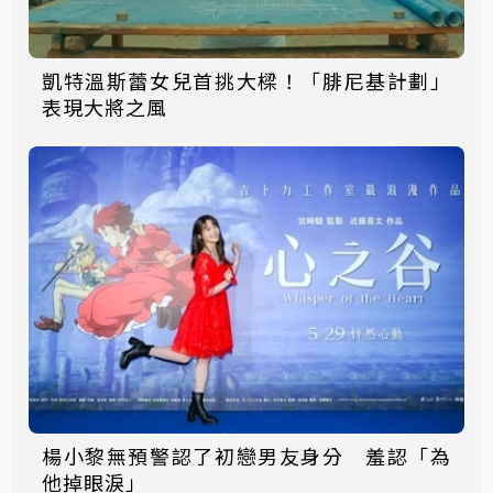
凱特溫斯蕾女兒首挑大樑！「腓尼基計劃」
表現大將之風
楊小黎無預警認了初戀男友身分 羞認「為
他掉眼淚」