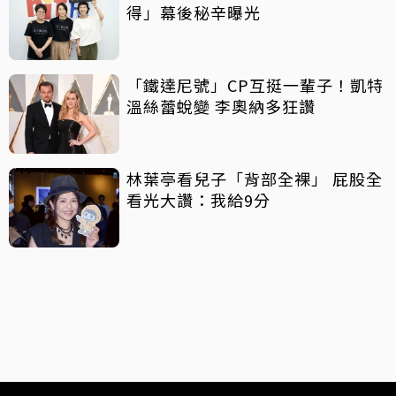
得」幕後秘辛曝光
「鐵達尼號」CP互挺一輩子！凱特
溫絲蕾蛻變 李奧納多狂讚
林葉亭看兒子「背部全裸」 屁股全
看光大讚：我給9分