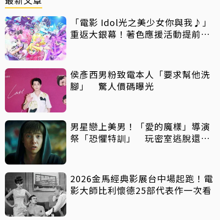
最新文章
「電影 Idol光之美少女你與我♪」
重返大銀幕！著色應援活動提前開
跑
侯彥西男粉致電本人「要求幫他洗
腳」 驚人價碼曝光
男星戀上美男！「愛的魔樣」導演
祭「恐懼特訓」 玩密室逃脫還得
摸蛇
2026金馬經典影展台中場起跑！電
影大師比利懷德25部代表作一次看