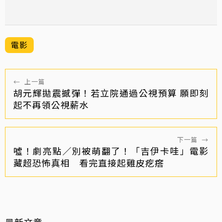
電影
←
上一篇
胡元輝拋震撼彈！若立院通過公視預算 願即刻
起不再領公視薪水
下一篇
→
噓！劇亮點／別被萌翻了！「吉伊卡哇」電影
藏超恐怖真相 看完直接起雞皮疙瘩