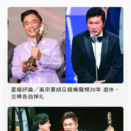
星級評論／吳宗憲胡瓜縱橫電視30年 退休、
交棒各自掙扎