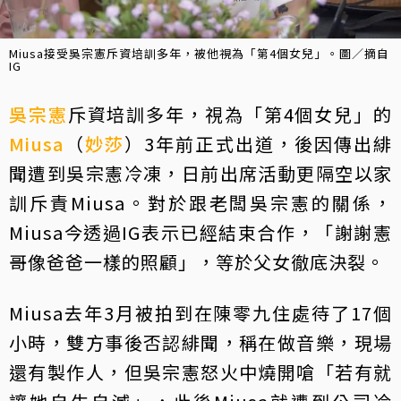
Miusa接受吳宗憲斥資培訓多年，被他視為「第4個女兒」。圖／摘自
IG
吳宗憲
斥資培訓多年，視為「第4個女兒」的
Miusa
（
妙莎
）3年前正式出道，後因傳出緋
聞遭到吳宗憲冷凍，日前出席活動更隔空以家
訓斥責Miusa。對於跟老闆吳宗憲的關係，
Miusa今透過IG表示已經結束合作，「謝謝憲
哥像爸爸一樣的照顧」，等於父女徹底決裂。
Miusa去年3月被拍到在陳零九住處待了17個
小時，雙方事後否認緋聞，稱在做音樂，現場
還有製作人，但吳宗憲怒火中燒開嗆「若有就