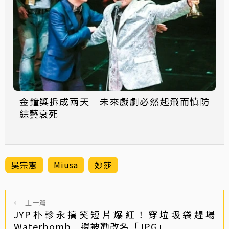
金鐘獎拆成兩天 未來戲劇必然起飛而慎防
綜藝衰死
吳宗憲
Miusa
妙莎
←
上一篇
JYP朴軫永搞笑短片爆紅！穿垃圾袋趕場
Waterbomb 還被勸改名「JPG」