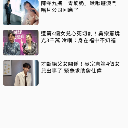
陳零九攜「青筋奶」啾啾遊澳門
唱片公司回應了
遭第4個女兒心死切割！吳宗憲燒
光3千萬 冷嘆：身在福中不知福
才斷絕父女關係！吳宗憲第4個女
兒出事了 緊急求助詹仕偉