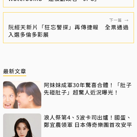
下一篇
→
阮經天新片「狂忘警探」再傳捷報 全票通過
入選多倫多影展
最新文章
阿妹妹成軍30年驚喜合體！「肚子
先碰肚子」超驚人近況曝光！
浪人祭第4、5波卡司出爐！國蛋、
鄭宜農領軍 日本傳奇樂團首攻安平