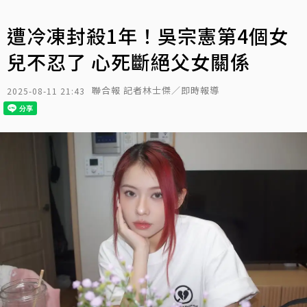
遭冷凍封殺1年！吳宗憲第4個女
兒不忍了 心死斷絕父女關係
聯合報 記者林士傑／即時報導
2025-08-11 21:43