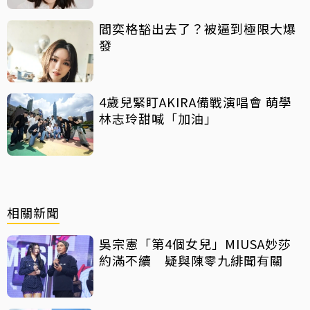
閻奕格豁出去了？被逼到極限大爆
發
4歲兒緊盯AKIRA備戰演唱會 萌學
林志玲甜喊「加油」
相關新聞
吳宗憲「第4個女兒」MIUSA妙莎
約滿不續 疑與陳零九緋聞有關