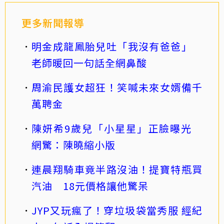
更多新聞報導
明金成龍鳳胎兒吐「我沒有爸爸」
老師暖回一句話全網鼻酸
周渝民護女超狂！笑喊未來女婿備千
萬聘金
陳妍希9歲兒「小星星」正臉曝光
網驚：陳曉縮小版
連晨翔騎車竟半路沒油！提寶特瓶買
汽油 18元價格讓他驚呆
JYP又玩瘋了！穿垃圾袋當秀服 經紀