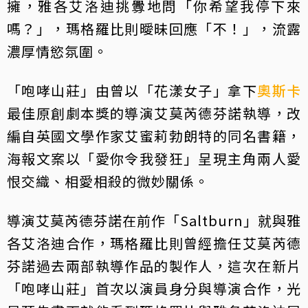
擁，雅各艾洛迪挑釁地問「你希望我停下來
嗎？」，瑪格羅比則曖昧回應「不！」，流露
濃厚情慾氛圍。
「咆哮山莊」由曾以「花漾女子」拿下
奧斯卡
最佳原創劇本獎的導演艾莫芮德芬諾執導，改
編自英國文學作家艾蜜莉勃朗特的同名書籍，
海報文案以「愛你令我發狂」呈現主角兩人愛
恨交織、相愛相殺的微妙關係。
導演艾莫芮德芬諾在前作「Saltburn」就與雅
各艾洛迪合作，瑪格羅比則曾經擔任艾莫芮德
芬諾過去兩部執導作品的製作人，這次在新片
「咆哮山莊」首次以演員身分與導演合作，光