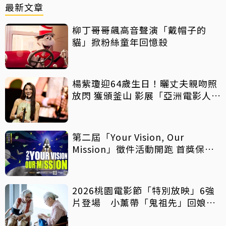
最新文章
柳丁哥哥飆高音聲演「戴帽子的
貓」掀粉絲童年回憶殺
楊紫瓊迎64歲生日！曬丈夫親吻照
放閃 獲頒釜山 影展「亞洲電影人
獎」
第二屆「Your Vision, Our
Mission」徵件活動開跑 首獎保證
影像化
2026桃園電影節「特別放映」6強
片登場 小薰帶「鬼祖先」回娘
家！