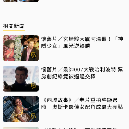
相關新聞
懷舊片／宮崎駿大戰阿湯哥！「神
隱少女」風光逆轉勝
懷舊片／最帥007大戰哈利波特 票
房創紀錄竟被逼退交棒
《西城故事》／老片重拍略顯過
時 奧斯卡最佳女配角成最大亮點