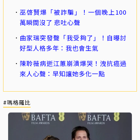
巫啓賢爆「被詐騙」！一個晚上100
萬瞬間沒了 悲吐心聲
曲家瑞突發聲「我受夠了」！自曝討
好型人格多年：我也會生氣
陳聆薇病逝江蕙崩潰爆哭！洩抗癌過
來人心聲：早知讓她多化一點
#瑪格羅比