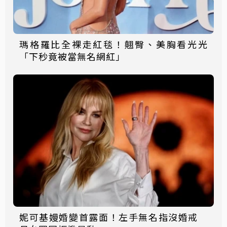
瑪格羅比全裸走紅毯！翹臀、美胸看光光
「下秒竟被當無名網紅」
妮可基嫚婚變首露面！左手無名指沒婚戒