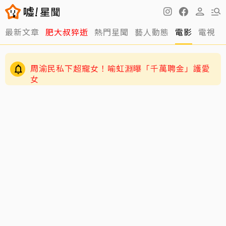
最新文章
肥大叔猝逝
熱門星聞
藝人動態
電影
電視
周渝民私下超寵女！喻虹淵曝「千萬聘金」護愛
女
GD私下反差萌藏不住！霸總遇大聲公秒變乖兒
子、與法師合照掀網暴動