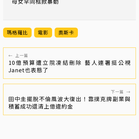
母女罕同框掀暴動
瑪格羅比
電影
奧斯卡
←
上一篇
10億預算遭立院凍結刪除 藝人連署挺公視
Janet也表態了
下一篇
→
田中圭擺脫不倫風波大復出！靠撲克牌副業與
積蓄成功還清上億違約金