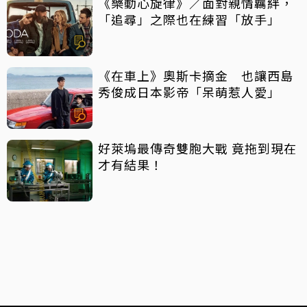
《樂動心旋律》／面對親情羈絆，
「追尋」之際也在練習「放手」
《在車上》奧斯卡摘金 也讓西島
秀俊成日本影帝「呆萌惹人愛」
好萊塢最傳奇雙胞大戰 竟拖到現在
才有結果！