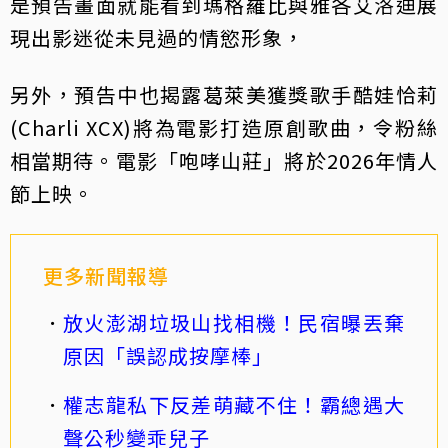
是預告畫面就能看到瑪格羅比與雅各艾洛迪展
現出影迷從未見過的情慾形象，
另外，預告中也揭露葛萊美獲獎歌手酷娃恰莉
(Charli XCX)將為電影打造原創歌曲，令粉絲
相當期待。電影「咆哮山莊」將於2026年情人
節上映。
更多新聞報導
放火澎湖垃圾山找相機！民宿曝丟棄
原因「誤認成按摩棒」
權志龍私下反差萌藏不住！霸總遇大
聲公秒變乖兒子