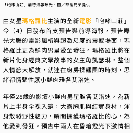
「咆哮山莊」前導海報曝光。圖／華納兄弟提供
由女星
瑪格羅比
主演的全新
電影
「咆哮山莊」
今（4）日發布首支預告與前導海報，預告曝
光大膽的電影風格與超激尺度的震撼場面，瑪
格羅比更為鮮肉男星愛至發狂。瑪格羅比將在
新片化身經典文學故事的女主角凱瑟琳，整個
人情慾大解放，就連在廚房揉麵團的時刻，思
緒都情繫性感小鮮肉雅各艾洛迪。
年僅28歲的影壇小鮮肉男星雅各艾洛迪，為新
片上半身全裸入鏡，大露胸肌與結實身材，渾
身散發野性魅力，瞬間擄獲瑪格羅比的心，為
他愛到發狂。預告中兩人在昏暗燈光下激情相