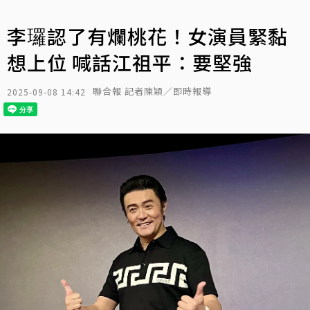
李㼈認了有爛桃花！女演員緊黏
想上位 喊話江祖平：要堅強
聯合報 記者陳穎／即時報導
2025-09-08 14:42