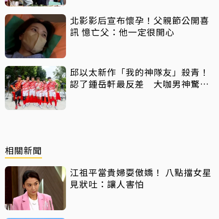
北影影后宣布懷孕！父親節公開喜
訊 憶亡父：他一定很開心
邱以太新作「我的神隊友」殺青！
認了鍾岳軒最反差 大咖男神驚喜
客串
相關新聞
江祖平當貴婦耍傲嬌！ 八點擋女星
見狀吐：讓人害怕