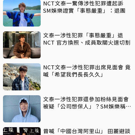
NCT文泰一驚傳涉性犯罪遭起訴
SM娛樂證實「事態嚴重」：退團
文泰一涉性犯罪「事態嚴重」退
NCT 官方換照、成員取關火速切割
NCT文泰一涉性犯罪出席見面會 竟
喊「希望我們長長久久」
文泰一涉性犯罪還參加粉絲見面會
被疑「公司想保人」？SM娛樂稱8
月中旬才知情
曾喊「中國台灣阿里山」 田麗避談