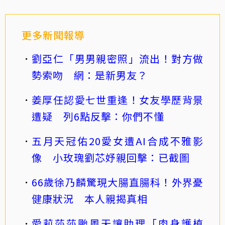
更多新聞報導
劉亞仁「男男親密照」流出！對方做
勢索吻 網：是新男友？
姜厚任認愛七世重逢！女友學歷背景
遭疑 列6點反擊：你們不懂
五月天冠佑20愛女遭AI合成不雅影
像 小玫瑰劉芯妤親回擊：已截圖
66歲徐乃麟驚現大腸直腸科！外界憂
健康狀況 本人親揭真相
愛莉莎莎颱風天讓助理「肉身護植