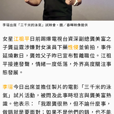
李㼈出席「三千米的泳氣」試映會。圖／春暉映像提供
女星
江祖平
日前踢爆電視台資深副總龔美富之
子龔益霆涉嫌對女演員下藥
性侵
並偷拍，事件
延燒數日，龔姓父子昨已宣布暫離職位。江祖
平接連發聲，情緒一度低落，外界高度關注事
態發展。
李㼈
今日出席並擔任製片的電影「三千米的泳
氣」試片活動，被問及此事時坦言與龔美富熟
識。他表示：「我跟龔很熟，但不論什麼事，
做錯就是要面對；如果不是他們的錯，也不能