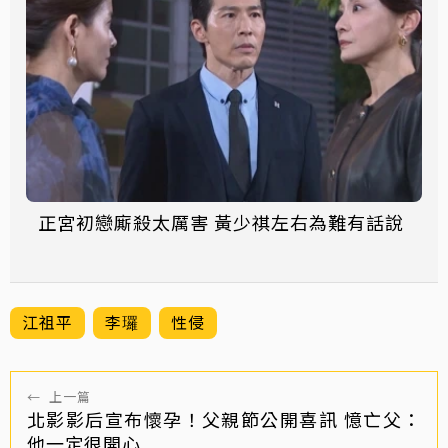
正宮初戀廝殺太厲害 黃少祺左右為難有話說
江祖平
李㼈
性侵
←
上一篇
北影影后宣布懷孕！父親節公開喜訊 憶亡父：
他一定很開心