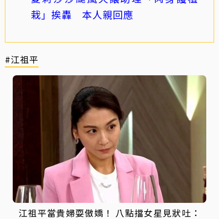
栽」挨轟 本人親回應
#江祖平
江祖平當貴婦耍傲嬌！ 八點擋女星見狀吐：