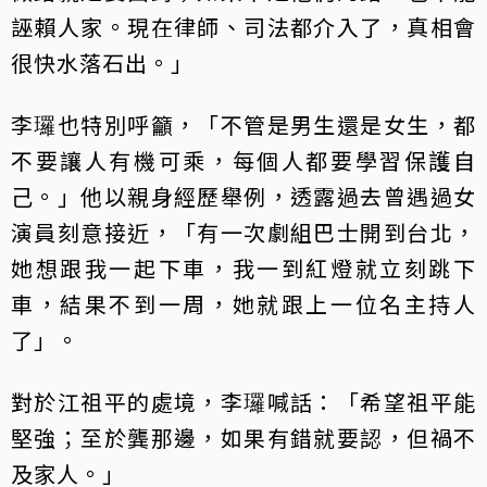
誣賴人家。現在律師、司法都介入了，真相會
很快水落石出。」
李㼈也特別呼籲，「不管是男生還是女生，都
不要讓人有機可乘，每個人都要學習保護自
己。」他以親身經歷舉例，透露過去曾遇過女
演員刻意接近，「有一次劇組巴士開到台北，
她想跟我一起下車，我一到紅燈就立刻跳下
車，結果不到一周，她就跟上一位名主持人
了」。
對於江祖平的處境，李㼈喊話：「希望祖平能
堅強；至於龔那邊，如果有錯就要認，但禍不
及家人。」