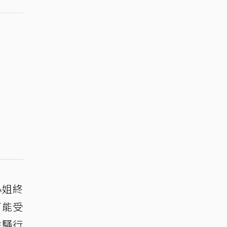
小姐終
可能受
性騷行