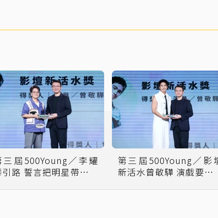
第三屆500Young／李耀
第三屆500Young／影
華引路 誓言把明星帶回大
新活水曾敬驊 演戲要享
銀幕
其中