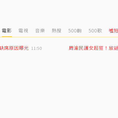
電影
電視
音樂
熱搜
500齣
500歌
噓
媽缺席原因曝光
周渝民護女超狂！放
11:50