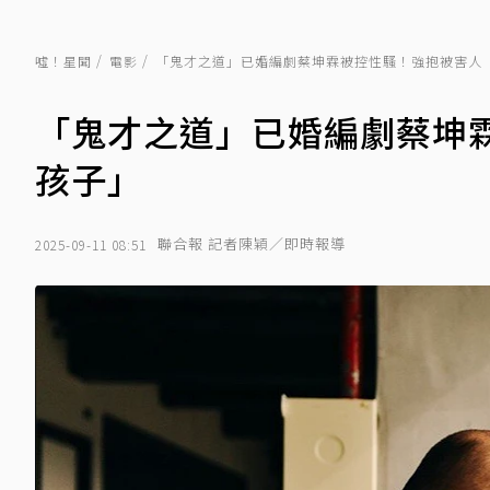
噓！星聞
電影
「鬼才之道」已婚編劇蔡坤霖被控性騷！強抱被害人
「鬼才之道」已婚編劇蔡坤
孩子」
聯合報 記者陳穎／即時報導
2025-09-11 08:51