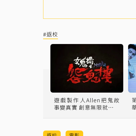
#返校
遊戲製作人Allen把鬼故
事變真實 創意無限就不怕
AI
返校
電影