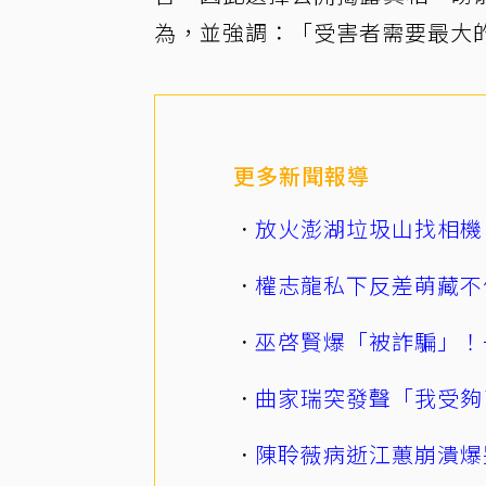
為，並強調：「受害者需要最大
更多新聞報導
放火澎湖垃圾山找相機
權志龍私下反差萌藏不
巫啓賢爆「被詐騙」！
曲家瑞突發聲「我受夠
陳聆薇病逝江蕙崩潰爆