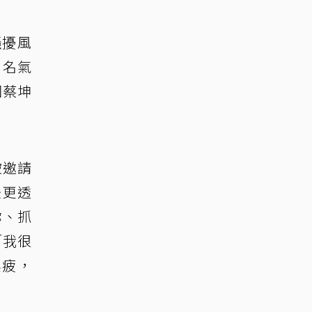
騷擾風
用名氣
因蔡坤
被邀請
後更透
你、抓
「我很
俱疲，