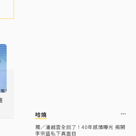
壇
受
哈燒
獨／潘越雲全說了！40年感情曝光 揭開
李宗盛私下真面目