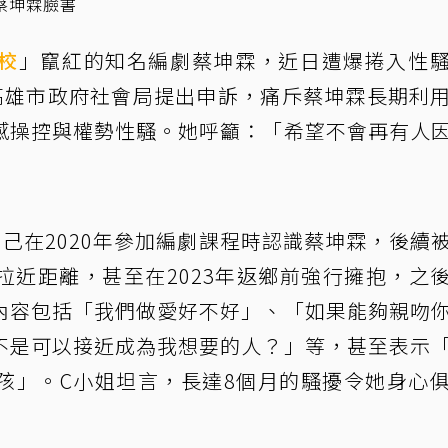
蔡坤霖臉書
校
」竄紅的知名編劇蔡坤霖，近日遭爆捲入性
高雄市政府社會局提出申訴，痛斥蔡坤霖長期利
感操控與權勢性騷。她呼籲：「希望不會再有人
己在2020年參加編劇課程時認識蔡坤霖，後續
拉近距離，甚至在2023年返鄉前強行擁抱，之
內容包括「我們做愛好不好」、「如果能夠親吻
不是可以接近成為我想要的人？」等，甚至表示
孩」。C小姐坦言，長達8個月的騷擾令她身心