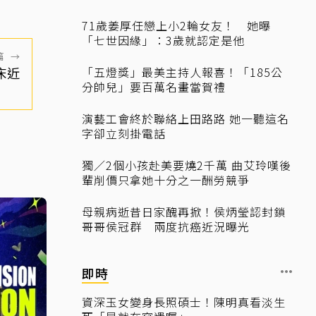
71歲姜厚任戀上小2輪女友！ 她曝
「七世因緣」：3歲就認定是他
篇
→
床近
「五燈獎」最美主持人報喜！「185公
分帥兒」要百萬名畫當賀禮
演藝工會終於聯絡上田路路 她一聽這名
字卻立刻掛電話
獨／2個小孩赴美要燒2千萬 曲艾玲嘆後
輩削價只拿她十分之一酬勞競爭
母親病逝昔日家醜再掀！侯炳瑩認封鎖
哥哥侯冠群 兩度抗癌近況曝光
即時
資深玉女變身長照碩士！陳明真看淡生