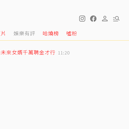
短片
娛樂有評
哈燒榜
噓粉
話未來女婿千萬聘金才行
11:20