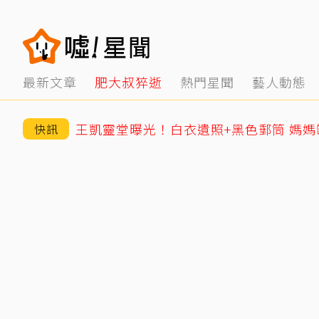
最新文章
肥大叔猝逝
熱門星聞
藝人動態
王凱靈堂曝光！白衣遺照+黑色郵筒 媽
快訊