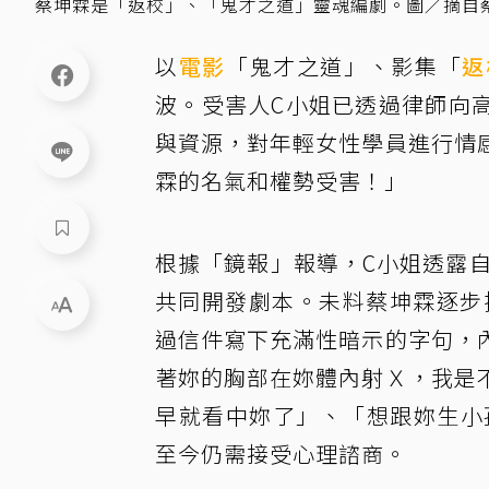
蔡坤霖是「返校」、「鬼才之道」靈魂編劇。圖／摘自
以
電影
「鬼才之道」、影集「
返
波。受害人C小姐已透過律師向
與資源，對年輕女性學員進行情
霖的名氣和權勢受害！」
根據「鏡報」報導，C小姐透露自
共同開發劇本。未料蔡坤霖逐步
過信件寫下充滿性暗示的字句，
著妳的胸部在妳體內射Ｘ，我是
早就看中妳了」、「想跟妳生小
至今仍需接受心理諮商。