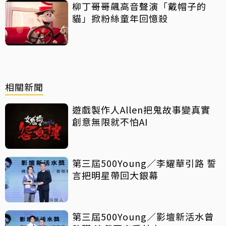
柳丁哥哥飆高音聲演「戴帽子的
貓」掀粉絲童年回憶殺
相關新聞
遊戲製作人Allen把鬼故事變真實
創意無限就不怕AI
第三屆500Young／李耀華引路 誓
言把明星帶回大銀幕
第三屆500Young／影壇新活水曾