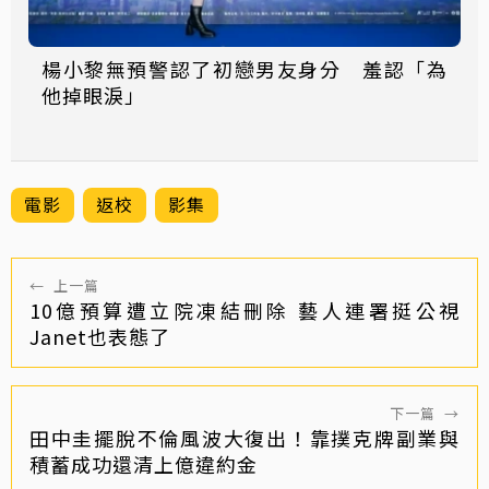
楊小黎無預警認了初戀男友身分 羞認「為
他掉眼淚」
電影
返校
影集
←
上一篇
10億預算遭立院凍結刪除 藝人連署挺公視
Janet也表態了
下一篇
→
田中圭擺脫不倫風波大復出！靠撲克牌副業與
積蓄成功還清上億違約金