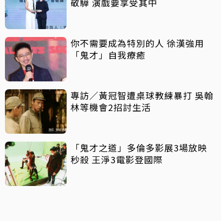
敬驊 演戲要享受其中
你不需要成為特別的人 徐漢強用
「鬼才」自我療癒
專訪／黃冠智遭桌球教練暴打 吳翰
林等機會2招討生活
「鬼才之道」多倫多影展3場放映
秒殺 王淨3電影登國際