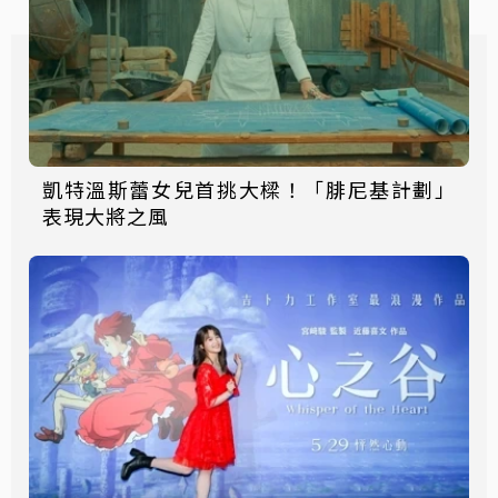
凱特溫斯蕾女兒首挑大樑！「腓尼基計劃」
表現大將之風