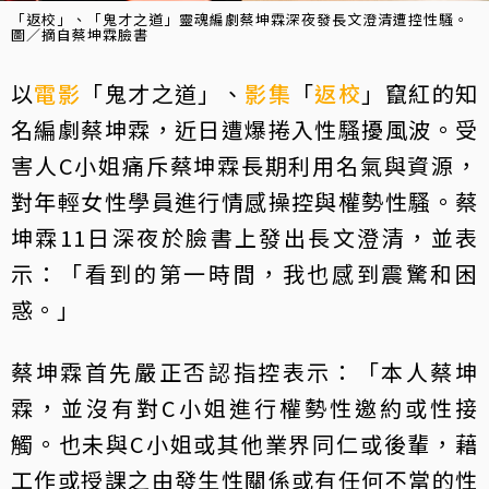
「返校」、「鬼才之道」靈魂編劇蔡坤霖深夜發長文澄清遭控性騷。
圖／摘自蔡坤霖臉書
以
電影
「鬼才之道」、
影集
「
返校
」竄紅的知
名編劇蔡坤霖，近日遭爆捲入性騷擾風波。受
害人C小姐痛斥蔡坤霖長期利用名氣與資源，
對年輕女性學員進行情感操控與權勢性騷。蔡
坤霖11日深夜於臉書上發出長文澄清，並表
示：「看到的第一時間，我也感到震驚和困
惑。」
蔡坤霖首先嚴正否認指控表示：「本人蔡坤
霖，並沒有對C小姐進行權勢性邀約或性接
觸。也未與C小姐或其他業界同仁或後輩，藉
工作或授課之由發生性關係或有任何不當的性