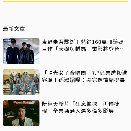
最新文章
東野圭吾驟逝！熱銷160萬冊懸疑
巨作「天鵝與蝙蝠」電影將登台上
映
「陽光女子合唱團」7.7億票房搬進
客廳！孫淑媚曝：哭完像情緒排毒
阮經天新片「狂忘警探」再傳捷
報 全票通過入選多倫多影展