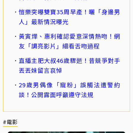
愷樂突曝雙寶35周早產！曬「身邊男
人」最新情況曝光
黃寅燁、惠利確認愛意深情熱吻！網
友「調亮影片」細看舌吻過程
直播主肥大叔46歲驟逝！昔競爭對手
丟丟妹留言哀悼
29歲男偶像「寵粉」誤觸法遭警約
談！公開露面呼籲遵守法規
#電影