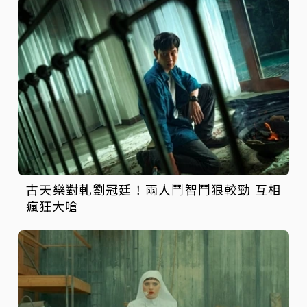
古天樂對軋劉冠廷！兩人鬥智鬥狠較勁 互相
瘋狂大嗆