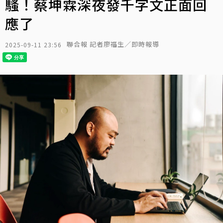
騷！蔡坤霖深夜發千字文正面回
應了
聯合報 記者廖福生／即時報導
2025-09-11 23:56