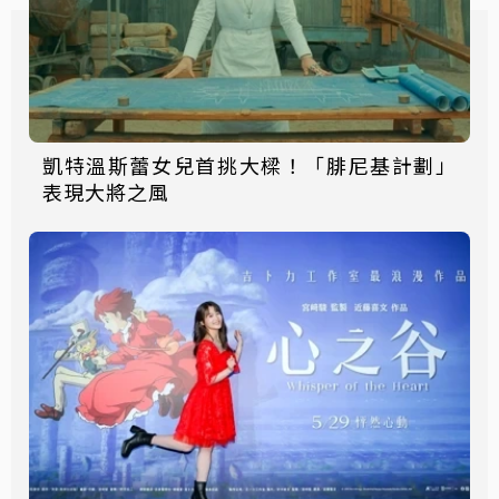
凱特溫斯蕾女兒首挑大樑！「腓尼基計劃」
表現大將之風