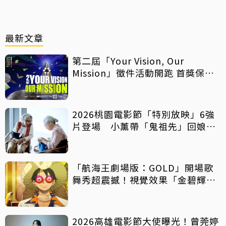
最新文章
第二屆「Your Vision, Our
Mission」徵件活動開跑 首獎保證
影像化
2026桃園電影節「特別放映」6強
片登場 小薰帶「鬼祖先」回娘
家！
「航海王劇場版：GOLD」開場歌
舞秀超震撼！視覺效果「金碧輝
煌」
2026高雄電影節大使曝光！曾莞婷