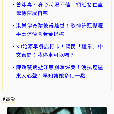
曾涉毒、身心狀況不佳！網紅裴仁圭
驚傳陳屍自宅
港樂傳奇黎彼得離世！歌神許冠傑曬
手寫信悼念黃金搭檔
SJ始源早餐店打卡！親民「碰拳」中
文直問：我停車可以嗎？
陳聆薇病逝江蕙崩潰爆哭！洩抗癌過
來人心聲：早知讓她多化一點
#電影