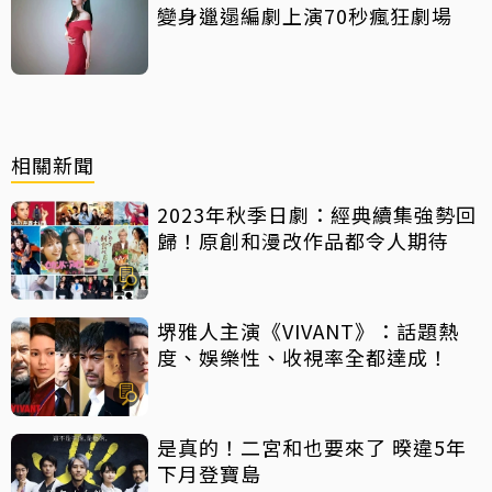
變身邋遢編劇上演70秒瘋狂劇場
相關新聞
2023年秋季日劇：經典續集強勢回
歸！原創和漫改作品都令人期待
堺雅人主演《VIVANT》：話題熱
度、娛樂性、收視率全都達成！
是真的！二宮和也要來了 暌違5年
下月登寶島