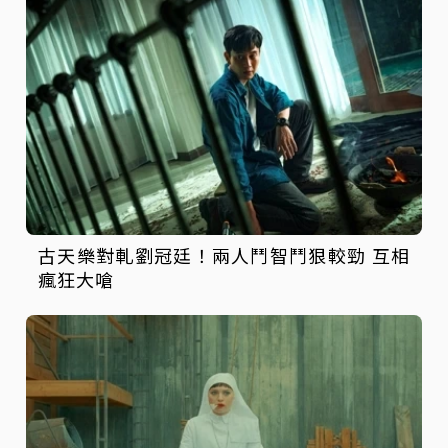
古天樂對軋劉冠廷！兩人鬥智鬥狠較勁 互相
瘋狂大嗆