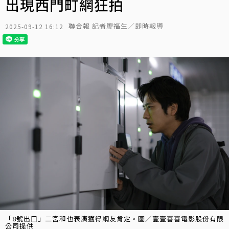
出現西門町網狂拍
聯合報 記者廖福生／即時報導
2025-09-12 16:12
「8號出口」二宮和也表演獲得網友肯定。圖／壹壹喜喜電影股份有限
公司提供