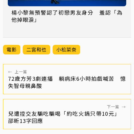
楊小黎無預警認了初戀男友身分 羞認「為
他掉眼淚」
電影
二宮和也
小松菜奈
←
上一篇
72歲方芳3劇連播 躺病床6小時拍戲喊苦 憶
失智母親鼻酸
下一篇
→
兒遭控交友騙吃騙喝「約吃火鍋只帶10元」
邵昕13字回應