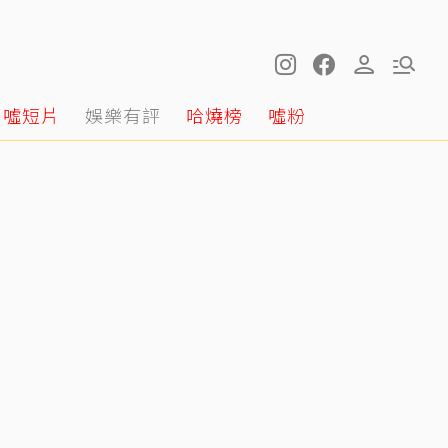
噓短片
娛樂有評
哈燒榜
噓粉