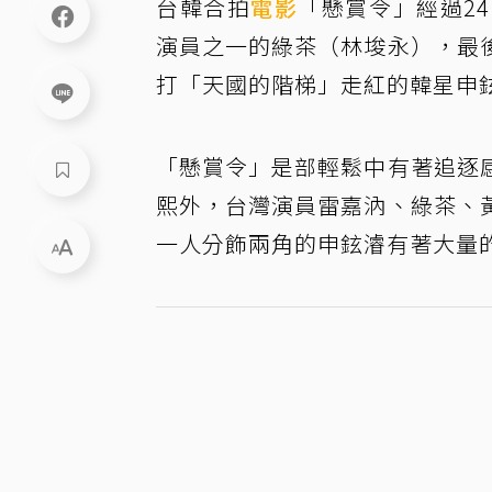
台韓合拍
電影
「懸賞令」經過2
演員之一的綠茶（林埈永），最
打「天國的階梯」走紅的韓星申
「懸賞令」是部輕鬆中有著追逐
熙外，台灣演員雷嘉汭、綠茶、
一人分飾兩角的申鉉濬有著大量