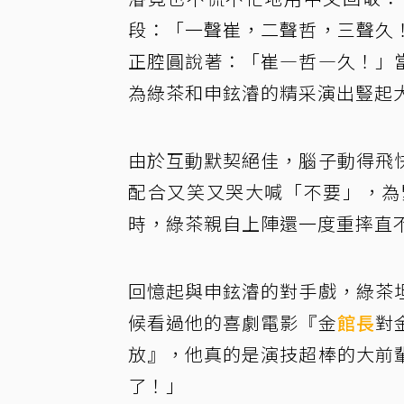
段：「一聲崔，二聲哲，三聲久
正腔圓說著：「崔—哲—久！」
為綠茶和申鉉濬的精采演出豎起
由於互動默契絕佳，腦子動得飛
配合又笑又哭大喊「不要」，為
時，綠茶親自上陣還一度重摔直
回憶起與申鉉濬的對手戲，綠茶
候看過他的喜劇電影『金
館長
對
放』，他真的是演技超棒的大前
了！」