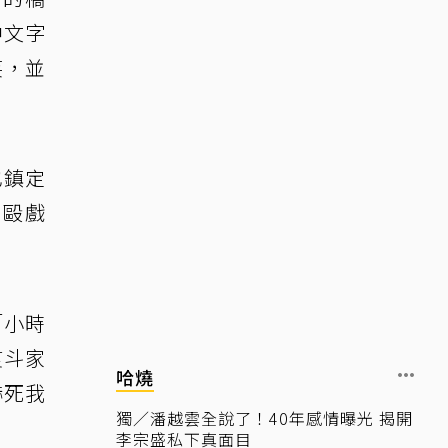
中文字
笑，並
也鎮定
鬥毆戲
「小時
熨斗家
哈燒
嚇死我
獨／潘越雲全說了！40年感情曝光 揭開
李宗盛私下真面目