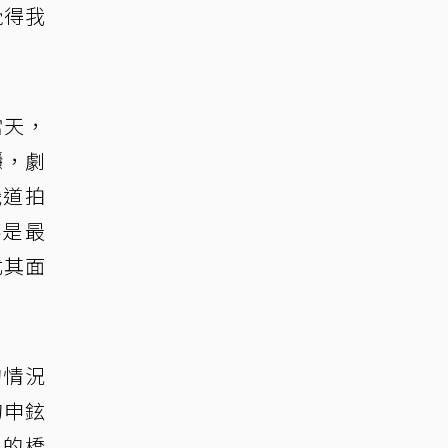
覺得我
當天，
穩，劇
畿道拍
不是最
尤其面
的情況
的申鉉
」的橋