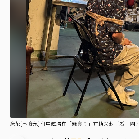
綠茶(林埈永)和申鉉濬在「懸賞令」有精采對手戲。圖