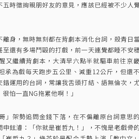
不五時徵詢親朋好友的意見，應該已經被不少人
不離身，無時無刻都在背劇本消化台詞，殺青日
甚至還有多場鬥毆的打戲，前一天連覺都睡不安
醒又繼續背劇本，大清早六點半就驅車前往京
坦承為戲每天跑步五公里、減重12公斤，但還
交錯運用的台詞，常讓我舌頭打結、語無倫次，
，很怕一直NG拖累他啊！」
哥」架勢追問金錢下落，在不偏離原台詞意思
問申鉉濬：「你就是崔哲九！」，不愧是老戲骨
「崔哲九？」綠茶於是配合手勢上演「教中文