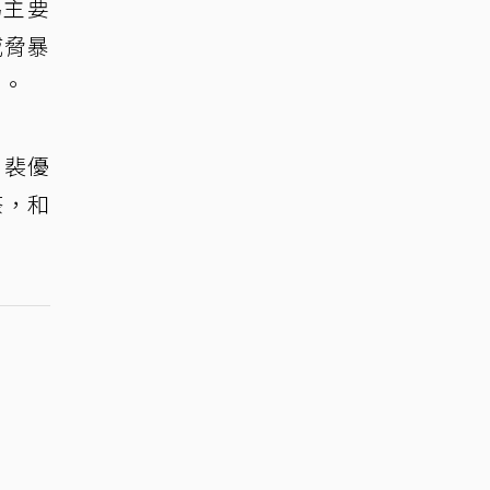
為主要
威脅暴
」。
、裴優
茶，和