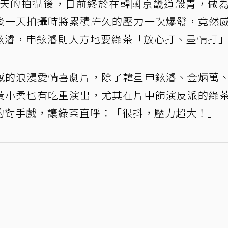
4天的拍攝後，日前終於在韓國京畿道殺青，做
後一天拍攝時將累積許久的壓力一次爆發，竟然
鉉濬，申鉉濬則大方地要綠茶「放心打、盡情打
感的浪漫愛情喜劇片，除了韓星申鉉濬、金炳萬
黃小柔也有吃重演出，尤其在片中飾演反派的綠
的對手戲，讓綠茶直呼：「很抖，壓力超大！」