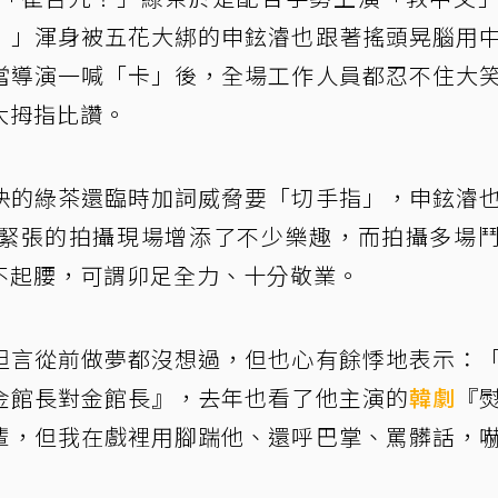
！」渾身被五花大綁的申鉉濬也跟著搖頭晃腦用
當導演一喊「卡」後，全場工作人員都忍不住大
大拇指比讚。
快的綠茶還臨時加詞威脅要「切手指」，申鉉濬
緊張的拍攝現場增添了不少樂趣，而拍攝多場
不起腰，可謂卯足全力、十分敬業。
坦言從前做夢都沒想過，但也心有餘悸地表示：
金館長對金館長』，去年也看了他主演的
韓劇
『
輩，但我在戲裡用腳踹他、還呼巴掌、罵髒話，