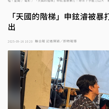
噓！星聞
電影
「天國的階梯」申鉉濬被暴打！綠茶下手壓力山大 
「天國的階梯」申鉉濬被暴
出
聯合報 記者陳穎／即時報導
2025-09-16 10:20