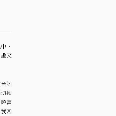
程中，
有趣又
文台詞
由切換
以饒富
「我常