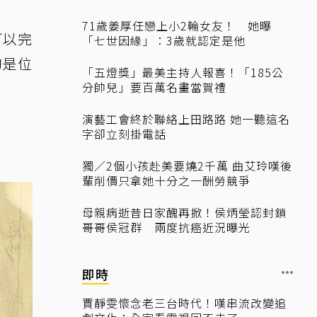
71歲姜厚任戀上小2輪女友！ 她曝
可以完
「七世因緣」：3歲就認定是他
的是位
「五燈獎」最美主持人報喜！「185公
分帥兒」要百萬名畫當賀禮
演藝工會終於聯絡上田路路 她一聽這名
字卻立刻掛電話
獨／2個小孩赴美要燒2千萬 曲艾玲嘆後
輩削價只拿她十分之一酬勞競爭
母親病逝昔日家醜再掀！侯炳瑩認封鎖
哥哥侯冠群 兩度抗癌近況曝光
即時
賈靜雯懷念老三台時代！嘆串流改變追