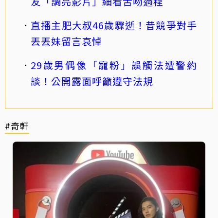
友「調亮影片」細看舌吻過程
直播主肥大叔46歲驟逝！昔競爭對手
丟丟妹留言哀悼
29歲男偶像「寵粉」誤觸法遭警約
談！公開露面呼籲遵守法規
#奇軒