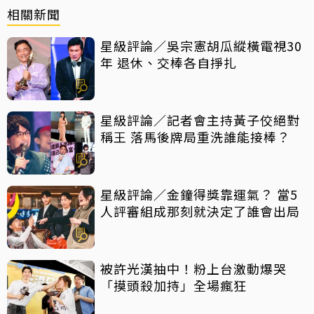
相關新聞
星級評論／吳宗憲胡瓜縱橫電視30
年 退休、交棒各自掙扎
星級評論／記者會主持黃子佼絕對
稱王 落馬後牌局重洗誰能接棒？
星級評論／金鐘得獎靠運氣？ 當5
人評審組成那刻就決定了誰會出局
被許光漢抽中！粉上台激動爆哭
「摸頭殺加持」全場瘋狂