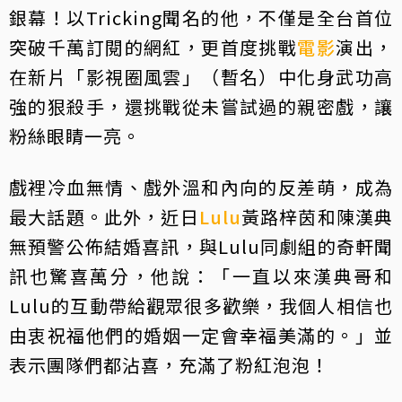
銀幕！以Tricking聞名的他，不僅是全台首位
突破千萬訂閱的網紅，更首度挑戰
電影
演出，
在新片「影視圈風雲」（暫名）中化身武功高
強的狠殺手，還挑戰從未嘗試過的親密戲，讓
粉絲眼睛一亮。
戲裡冷血無情、戲外溫和內向的反差萌，成為
最大話題。此外，近日
Lulu
黃路梓茵和陳漢典
無預警公佈結婚喜訊，與Lulu同劇組的奇軒聞
訊也驚喜萬分，他說：「一直以來漢典哥和
Lulu的互動帶給觀眾很多歡樂，我個人相信也
由衷祝福他們的婚姻一定會幸福美滿的。」並
表示團隊們都沾喜，充滿了粉紅泡泡！