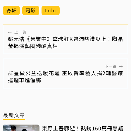
奇軒
電影
Lulu
←
上一篇
姚元浩《營業中》拿球狂K曾沛慈遭炎上！陶晶
瑩揭演藝圈殘酷真相
下一篇
→
群星做公益送暖花蓮 巫啟賢率藝人捐2輛醫療
巡迴車進偏鄉
最新文章
東野圭吾驟逝！熱銷160萬冊懸疑