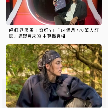
網紅界黑馬！奇軒YT「14個月770萬人訂
閱」遭疑買來的 本尊揭真相