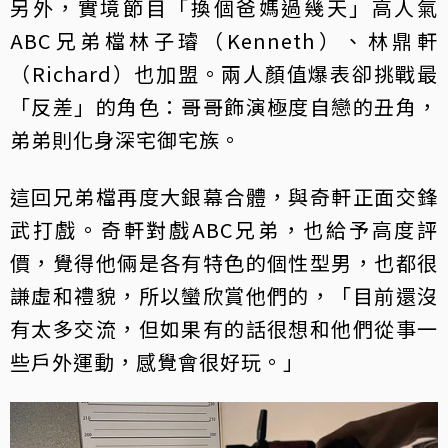
另外，實境節目「換個爸媽過幾天」高人氣
ABC兄弟檔林子璿（Kenneth）、林鼎軒
（Richard）也加盟。兩人顏值爆表卻挑戰最
「反差」的角色：哥哥飾演極度自戀的丑角，
弟弟則化身深宅御宅族。
這回兄弟檔再度大銀幕合體，與奇軒正面交鋒
武打戲。奇軒對戲ABC兄弟，也給予高度評
價，覺得他倆是各有特色的個性型男，也都很
謙虛和禮貌，所以蠻欣賞他們的，「目前還沒
有太多交流，但如果有的話很想和他們從事一
些戶外運動，感覺會很好玩。」