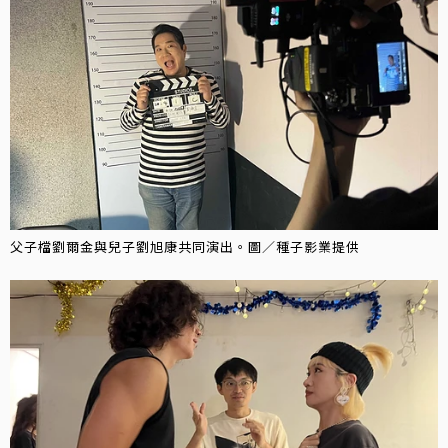
父子檔劉爾金與兒子劉旭康共同演出。圖／種子影業提供