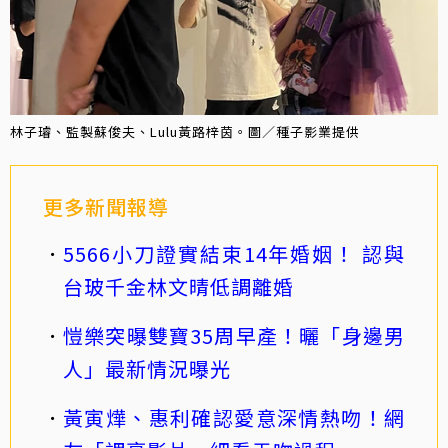
林子璿、監製蘇俊夫、Lulu黃路梓茵。圖／種子影業提供
更多新聞報導
5566小刀證實結束14年婚姻！ 認與
台玻千金林文晴低調離婚
愷樂突曝雙寶35周早產！曬「身邊男
人」最新情況曝光
黃寅燁、惠利確認愛意深情熱吻！網