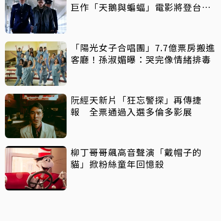
巨作「天鵝與蝙蝠」電影將登台上
映
「陽光女子合唱團」7.7億票房搬進
客廳！孫淑媚曝：哭完像情緒排毒
阮經天新片「狂忘警探」再傳捷
報 全票通過入選多倫多影展
柳丁哥哥飆高音聲演「戴帽子的
貓」掀粉絲童年回憶殺