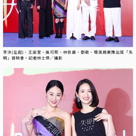
李沐(左起)、王渝萱、吳可熙、林依晨、劉敬、導演周美豫出席「失
明」首映會。記者林士傑／攝影