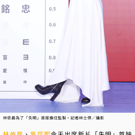
林依晨為了「失明」首度擔任監製。記者林士傑／攝影
林依晨
、
吳可熙
今天出席新片「失明」首映