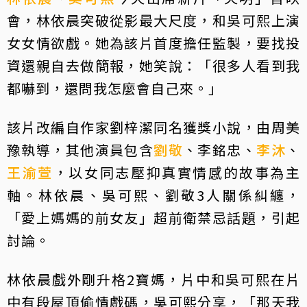
會，林依晨突破從影最大尺度，和吳可熙上演
女女情欲戲。她為該片首度擔任監製，要找投
資還親自去做簡報，她笑說：「很多人看到我
都嚇到，還問我怎麼會自己來。」
該片改編自作家劉梓潔同名獲獎小說，由周美
豫執導，其他演員包含
劉敬
、李銘忠、
李沐
、
王渝萱
，以女同志壓抑真實情感的故事為主
軸。林依晨、吳可熙、劉敬3人關係糾纏，
「愛上媽媽的前女友」超前衛禁忌話題，引起
討論。
林依晨戲外剛升格2寶媽，片中和吳可熙在片
中有段屋頂偷情戲碼，吳可熙分享，「那天我