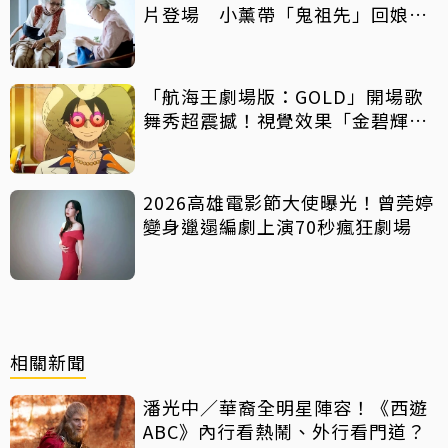
片登場 小薰帶「鬼祖先」回娘
家！
「航海王劇場版：GOLD」開場歌
舞秀超震撼！視覺效果「金碧輝
煌」
2026高雄電影節大使曝光！曾莞婷
變身邋遢編劇上演70秒瘋狂劇場
相關新聞
潘光中／華裔全明星陣容！《西遊
ABC》內行看熱鬧、外行看門道？