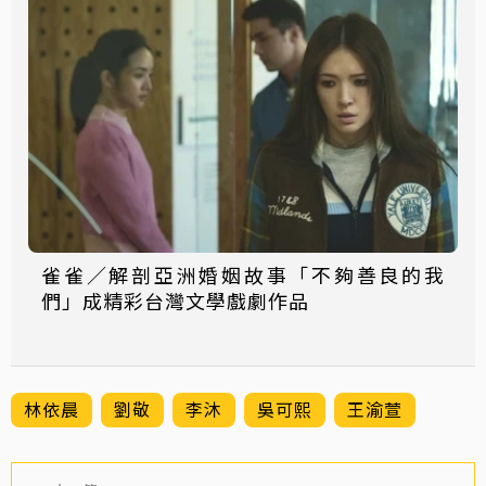
雀雀／解剖亞洲婚姻故事「不夠善良的我
們」成精彩台灣文學戲劇作品
林依晨
劉敬
李沐
吳可熙
王渝萱