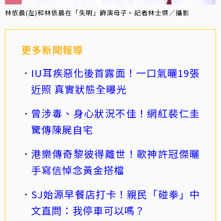
林依晨(左)和林依晨在「失明」飾演母子。記者林士傑／攝影
更多新聞報導
IU耳疾惡化後首露面！一口氣曬19張
近照 真實狀態全曝光
曾涉毒、身心狀況不佳！網紅裴仁圭
驚傳陳屍自宅
港樂傳奇黎彼得離世！歌神許冠傑曬
手寫信悼念黃金搭檔
SJ始源早餐店打卡！親民「碰拳」中
文直問：我停車可以嗎？