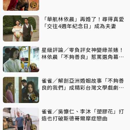
「華航林依晨」再婚了！尋得真愛
「交往4週年紀念日」成為夫妻
星級評論／零負評女神變綠茶婊！
林依晨「不夠善良」惹罵選角幕後
揭密
雀雀／解剖亞洲婚姻故事「不夠善
良的我們」成精彩台灣文學戲劇作
品
雀雀／吳慷仁、李沐「塑膠花」打
造也打破斯德哥爾摩症戀曲