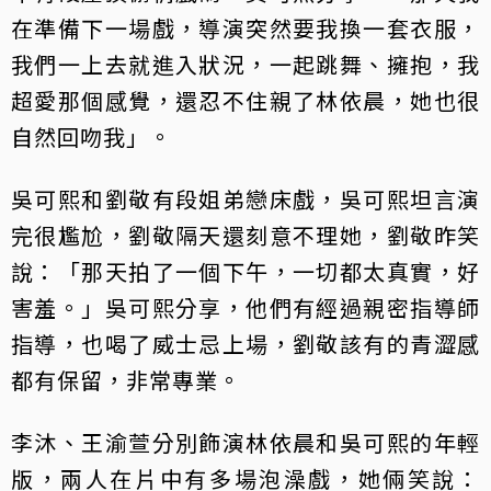
在準備下一場戲，導演突然要我換一套衣服，
我們一上去就進入狀況，一起跳舞、擁抱，我
超愛那個感覺，還忍不住親了林依晨，她也很
自然回吻我」。
吳可熙和劉敬有段姐弟戀床戲，吳可熙坦言演
完很尷尬，劉敬隔天還刻意不理她，劉敬昨笑
說：「那天拍了一個下午，一切都太真實，好
害羞。」吳可熙分享，他們有經過親密指導師
指導，也喝了威士忌上場，劉敬該有的青澀感
都有保留，非常專業。
李沐、王渝萱分別飾演林依晨和吳可熙的年輕
版，兩人在片中有多場泡澡戲，她倆笑說：