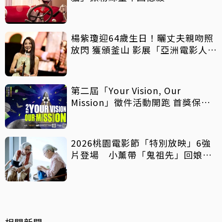
楊紫瓊迎64歲生日！曬丈夫親吻照
放閃 獲頒釜山 影展「亞洲電影人
獎」
第二屆「Your Vision, Our
Mission」徵件活動開跑 首獎保證
影像化
2026桃園電影節「特別放映」6強
片登場 小薰帶「鬼祖先」回娘
家！
相關新聞