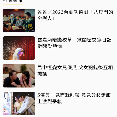
雀雀／2023台劇功德劇「八尺門的
辯護人」
雷嘉汭暗戀校草 揪閨密交換日記
訴戀愛煩惱
屈中恆變女兒傻瓜 父女犯錯後互相
掩護
5演員一見面就吵架 意見分歧走廊
上激烈爭執