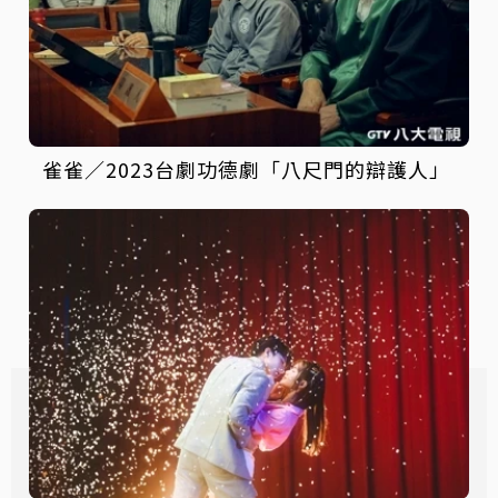
雀雀／2023台劇功德劇「八尺門的辯護人」