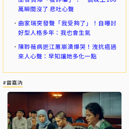
萬瞬間沒了 悲吐心聲
曲家瑞突發聲「我受夠了」！自曝討
好型人格多年：我也會生氣
陳聆薇病逝江蕙崩潰爆哭！洩抗癌過
來人心聲：早知讓她多化一點
#雷嘉汭