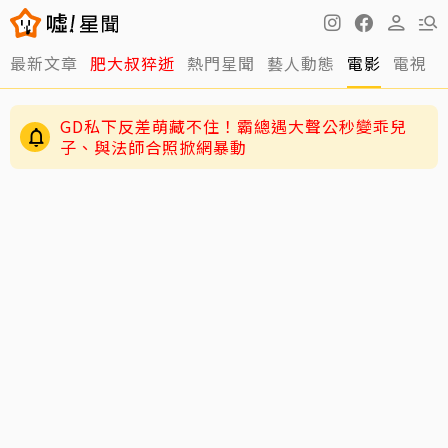
最新文章
肥大叔猝逝
熱門星聞
藝人動態
電影
電視
周渝民護女超狂！放話未來女婿千萬聘金才行
GD私下反差萌藏不住！霸總遇大聲公秒變乖兒
子、與法師合照掀網暴動