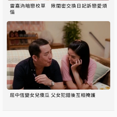
雷嘉汭暗戀校草 揪閨密交換日記訴戀愛煩
惱
屈中恆變女兒傻瓜 父女犯錯後互相掩護