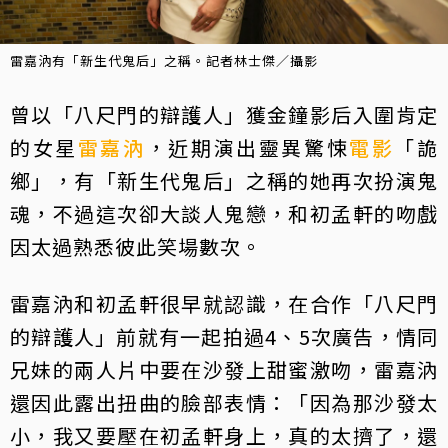
雷嘉汭有「新生代鬼后」之稱。記者林士傑／攝影
曾以「八尺門的辯護人」獲金鐘影后入圍肯定
的女星
雷嘉汭
，近期演出靈異驚悚
電影
「詭
鄉」，有「新生代鬼后」之稱的她再次扮演鬼
魂，不過這次卻大談人鬼戀，和初孟軒的吻戲
因太過熟悉彼此笑場數次。
雷嘉汭和初孟軒很早就認識，在合作「八尺門
的辯護人」前就有一起拍過4、5次廣告，情同
兄妹的兩人片中要在沙發上甜蜜激吻，雷嘉汭
還因此露出扭曲的臉部表情：「因為那沙發太
小，我又要壓在初孟軒身上，真的太擠了，還