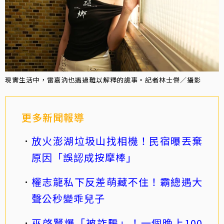
現實生活中，雷嘉汭也遇過難以解釋的詭事。記者林士傑／攝影
更多新聞報導
放火澎湖垃圾山找相機！民宿曝丟棄
原因「誤認成按摩棒」
權志龍私下反差萌藏不住！霸總遇大
聲公秒變乖兒子
巫啓賢爆「被詐騙」！一個晚上100