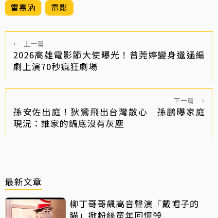
雷嘉汭
電影
←
上一篇
2026高雄電影節大使曝光！曾莞婷變身邋遢編
劇上演70秒瘋狂劇場
下一篇
→
孫安佐出庭！狄鶯飛出台灣散心 孫鵬曝家庭
現況：誰家的鍋底沒有灰塵
最新文章
柳丁哥哥飆高音聲演「戴帽子的
貓」掀粉絲童年回憶殺