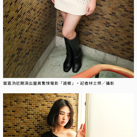
雷嘉汭近期演出靈異驚悚電影「詭鄉」。記者林士傑／攝影