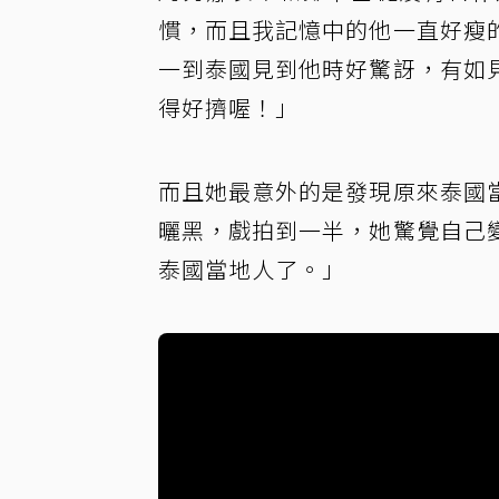
慣，而且我記憶中的他一直好瘦
一到泰國見到他時好驚訝，有如
得好擠喔！」
而且她最意外的是發現原來泰國
曬黑，戲拍到一半，她驚覺自己
泰國當地人了。」