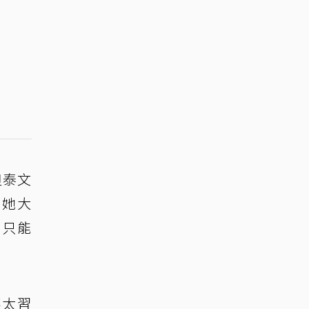
但泰文
，她大
，只能
不太習