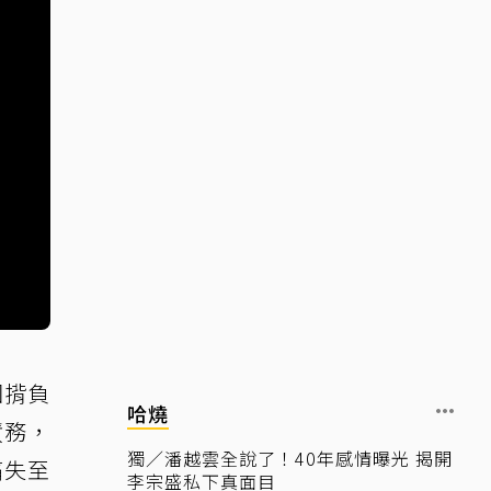
因揹負
哈燒
債務，
獨／潘越雲全說了！40年感情曝光 揭開
痛失至
李宗盛私下真面目