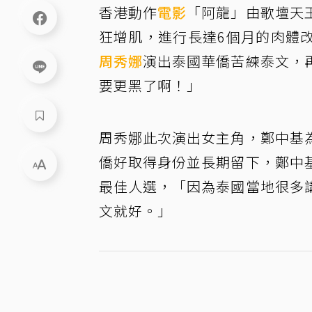
香港動作
電影
「阿龍」由歌壇天
狂增肌，進行長達6個月的肉體
周秀娜
演出泰國華僑苦練泰文，
要更黑了啊！」
周秀娜此次演出女主角，鄭中基
僑好取得身份並長期留下，鄭中
最佳人選，「因為泰國當地很多
文就好。」