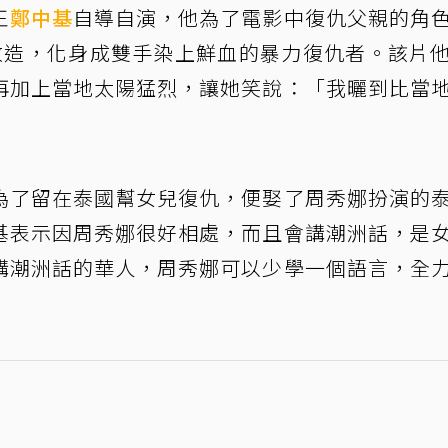
王
鄭中基
自導自演，他為了電影中復仇父親的角
改造，化身成雙手染上鮮血的暴力復仇者。該片
再加上當地太陽猛烈，讓她笑說：「我曬到比當
為了留在泰國幫女兒復仇，便娶了周秀娜扮演的
基表示因周秀娜很好相處，而且會講潮洲話，是
講潮洲話的華人，周秀娜可以少學一個語言，全