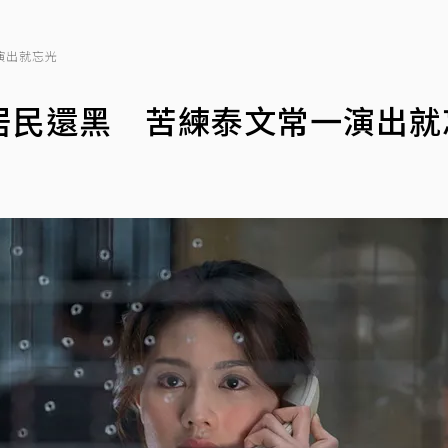
演出就忘光
居民還黑 苦練泰文常一演出就