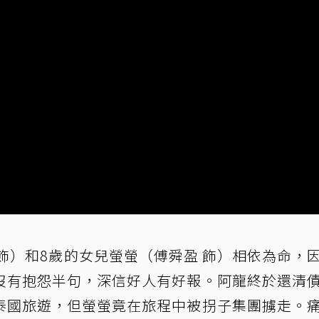
飾）和8歲的女兒螢螢（傅舜盈 飾）相依為命，
沒有抱怨半句，深信好人有好報。阿龍終於還清
泰國旅遊，但螢螢竟在旅程中被拐子集團擄走。