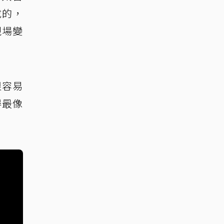
成的，
現場變
很容易
得最像