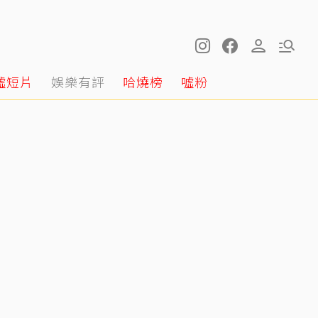
噓短片
娛樂有評
哈燒榜
噓粉