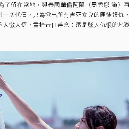
為了留在當地，與泰國華僑阿蘭（周秀娜 飾）
惜一切代價，只為揪出所有害死女兒的匪徒報仇
夠大徹大悟，重拾昔日善念；還是墜入仇恨的地