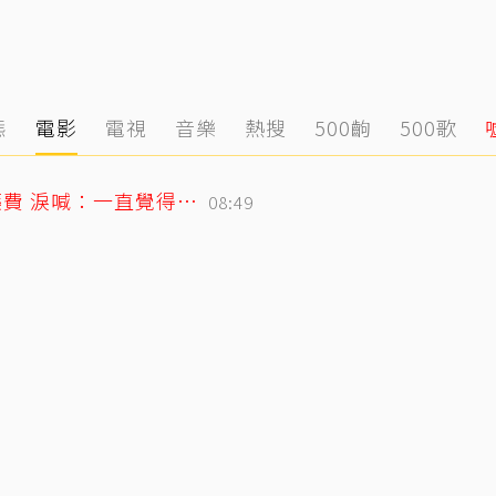
態
電影
電視
音樂
熱搜
500齣
500歌
26歲女偶像童年罹癌！父母賣飯捲籌醫藥費 淚喊：一直覺得都是我的錯
08:49