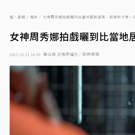
噓！星聞
電影
女神周秀娜拍戲曬到比當地居民還黑 苦練泰文常一
女神周秀娜拍戲曬到比當地
聯合報 記者廖福生／即時報導
2025-10-11 14:50