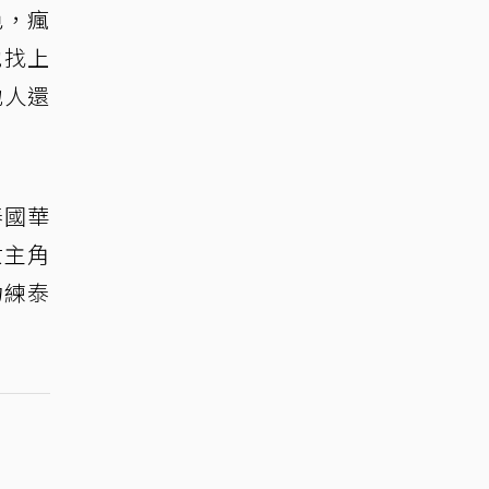
色，瘋
他找上
地人還
泰國華
女主角
力練泰