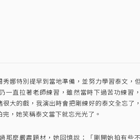
周秀娜特別提早到當地準備，並努力學習泰文，
仍一直拉著老師練習，雖然當時下過苦功練習
緒很大的戲，我演出時會把剛練好的泰文全忘了
拍完，她笑稱泰文當下就忘光光了。
過那麼嚴肅題材，她回憶說：「剛開始拍有些