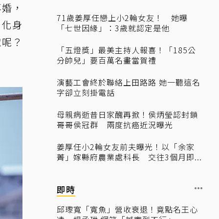
再婚，
71歲姜厚任戀上小2輪女友！ 她曝
，化身
「七世因緣」：3歲就認定是他
獄呢？
「五燈獎」最美主持人報喜！「185公
分帥兒」要百萬名畫當賀禮
演藝工會終於聯絡上田路路 她一聽這名
字卻立刻掛電話
母親病逝昔日家醜再掀！侯炳瑩認封鎖
哥哥侯冠群 兩度抗癌近況曝光
姜厚任小2輪女友前夫曝光！以「余家
菁」嫁縣府農業處科長 交往3個月即...
即時
邱瓈寬「寬魚」營收衰退！竟點名王心