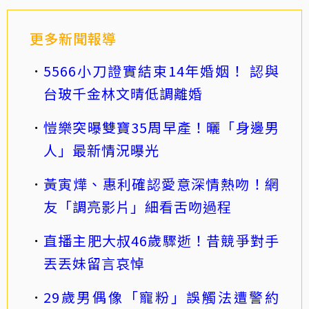
更多新聞報導
5566小刀證實結束14年婚姻！ 認與
台玻千金林文晴低調離婚
愷樂突曝雙寶35周早產！曬「身邊男
人」最新情況曝光
黃寅燁、惠利確認愛意深情熱吻！網
友「調亮影片」細看舌吻過程
直播主肥大叔46歲驟逝！昔競爭對手
丟丟妹留言哀悼
29歲男偶像「寵粉」誤觸法遭警約