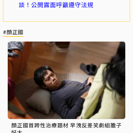
談！公開露面呼籲遵守法規
#顏正國
顏正國首跨性治療題材 早洩反差笑劇組膽子
好大