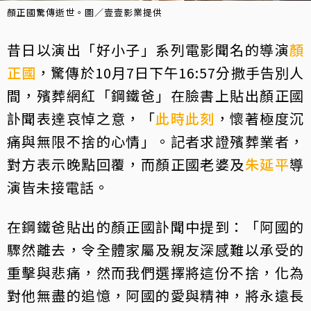
顏正國驚傳逝世。圖／壹壹影業提供
昔日以演出「好小子」系列電影聞名的導演
顏
正國
，驚傳於10月7日下午16:57分撒手告別人
間，殯葬網紅「鋼鐵爸」在臉書上貼出顏正國
訃聞表達哀悼之意，「
此時此刻
，懷著極度沉
痛與無限不捨的心情」。記者求證殯葬業者，
對方表示晚點回覆，而顏正國老婆及
朱延平
導
演皆未接電話。
在鋼鐵爸貼出的顏正國訃聞中提到：「阿國的
驟然離去，令全體家屬及親友深感難以承受的
重擊與悲痛，然而我們選擇將這份不捨，化為
對他無盡的追憶，阿國的愛與精神，將永遠長