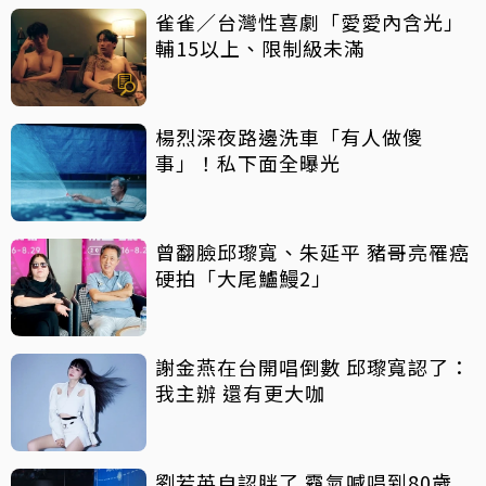
雀雀／台灣性喜劇「愛愛內含光」
輔15以上、限制級未滿
楊烈深夜路邊洗車「有人做傻
事」！私下面全曝光
曾翻臉邱瓈寬、朱延平 豬哥亮罹癌
硬拍「大尾鱸鰻2」
謝金燕在台開唱倒數 邱瓈寬認了：
我主辦 還有更大咖
劉若英自認胖了 霸氣喊唱到80歲