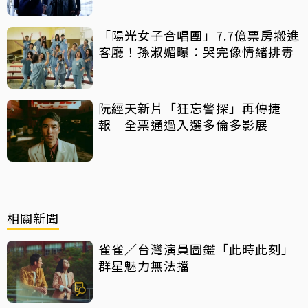
「陽光女子合唱團」7.7億票房搬進
客廳！孫淑媚曝：哭完像情緒排毒
阮經天新片「狂忘警探」再傳捷
報 全票通過入選多倫多影展
相關新聞
雀雀／台灣演員圖鑑「此時此刻」
群星魅力無法擋