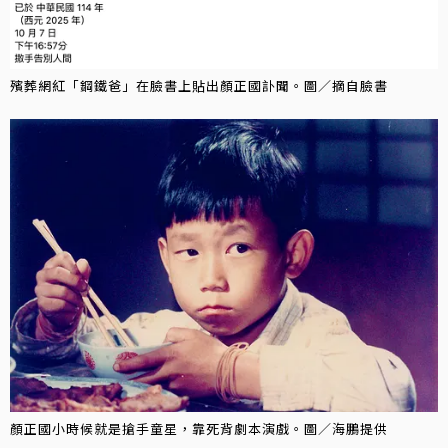
殯葬網紅「鋼鐵爸」在臉書上貼出顏正國訃聞。圖／摘自臉書
顏正國小時候就是搶手童星，靠死背劇本演戲。圖／海鵬提供