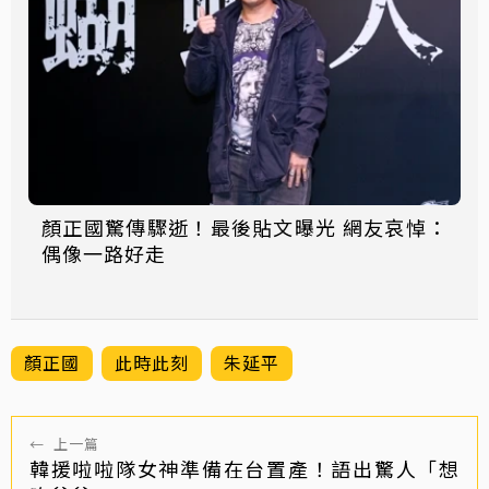
顏正國驚傳驟逝！最後貼文曝光 網友哀悼：
偶像一路好走
顏正國
此時此刻
朱延平
←
上一篇
韓援啦啦隊女神準備在台置產！語出驚人「想