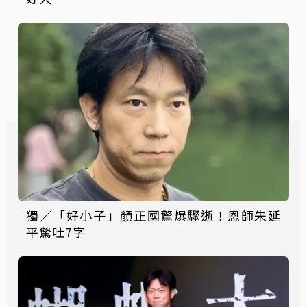
獨／「好小子」顏正國驚爆驟逝！恩師朱延
平驚吐7字