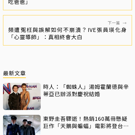
吃爸爸」
下一篇
→
頻遭冤枉與誤解如何不崩潰？IVE張員瑛化身
「心靈導師」：真相終會大白
最新文章
時人：「蜘蛛人」湯姆霍蘭德與辛
蒂亞已辦派對慶祝結婚
東野圭吾驟逝！熱銷160萬冊懸疑
巨作「天鵝與蝙蝠」電影將登台上
映