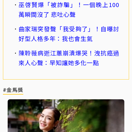
巫啓賢爆「被詐騙」！一個晚上100
萬瞬間沒了 悲吐心聲
曲家瑞突發聲「我受夠了」！自曝討
好型人格多年：我也會生氣
陳聆薇病逝江蕙崩潰爆哭！洩抗癌過
來人心聲：早知讓她多化一點
#金馬獎