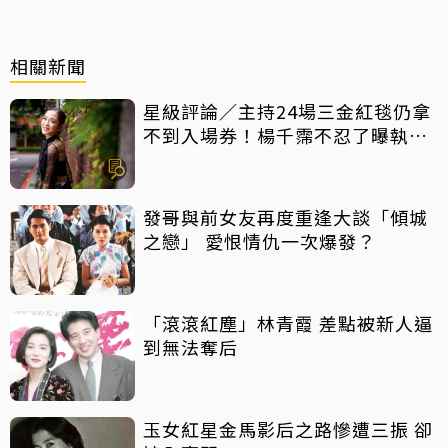
相關新聞
星級評論／主持24場三金紅毯仍拿
不到入場券！楊千霈不忍了曝執委
會1舉動「當場爆淚」
發哥與前女友再度重逢大談「傾城
之戀」 愛恨情仇一次爆發？
「滾滾紅塵」林青霞 差點被新人逼
到無法奪后
玉女紅星金馬影后之路慘遭三振 卻