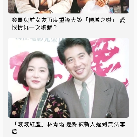
發哥與前女友再度重逢大談「傾城之戀」 愛
恨情仇一次爆發？
「滾滾紅塵」林青霞 差點被新人逼到無法奪
后