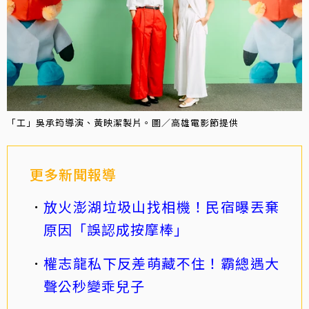
「工」吳承筠導演、黃映潔製片。圖／高雄電影節提供
更多新聞報導
放火澎湖垃圾山找相機！民宿曝丟棄
原因「誤認成按摩棒」
權志龍私下反差萌藏不住！霸總遇大
聲公秒變乖兒子