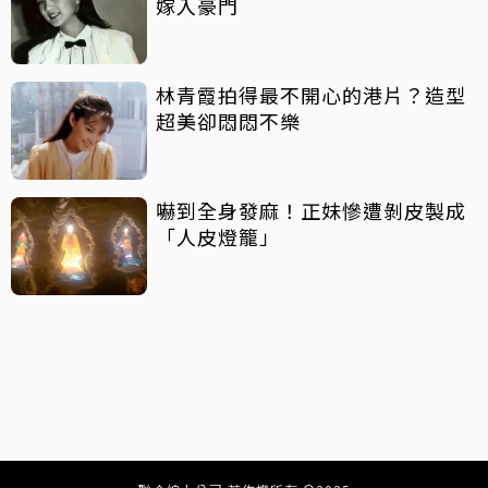
嫁入豪門
林青霞拍得最不開心的港片？造型
超美卻悶悶不樂
嚇到全身發麻！正妹慘遭剝皮製成
「人皮燈籠」