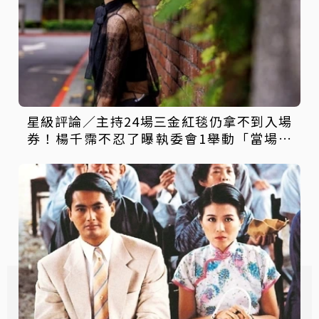
星級評論／主持24場三金紅毯仍拿不到入場
券！楊千霈不忍了曝執委會1舉動「當場爆
淚」