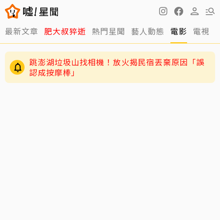
最新文章
肥大叔猝逝
熱門星聞
藝人動態
電影
電視
跳澎湖垃圾山找相機！放火揭民宿丟棄原因「誤
認成按摩棒」
離世前48小時還在直播！網紅「肥大叔」猝逝 暴
瘦粉絲疑「早覺得不對」