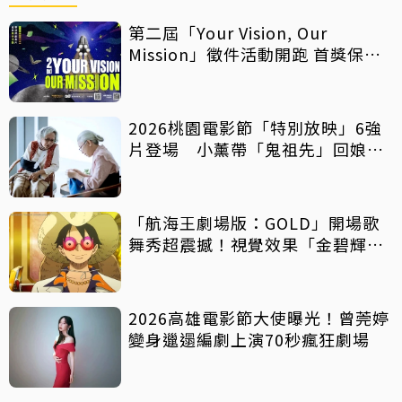
第二屆「Your Vision, Our
Mission」徵件活動開跑 首獎保證
影像化
2026桃園電影節「特別放映」6強
片登場 小薰帶「鬼祖先」回娘
家！
「航海王劇場版：GOLD」開場歌
舞秀超震撼！視覺效果「金碧輝
煌」
2026高雄電影節大使曝光！曾莞婷
變身邋遢編劇上演70秒瘋狂劇場