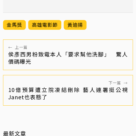
金馬獎
高雄電影節
黃迪揚
←
上一篇
侯彥西男粉致電本人「要求幫他洗腳」 驚人
價碼曝光
下一篇
→
10億預算遭立院凍結刪除 藝人連署挺公視
Janet也表態了
最新文章