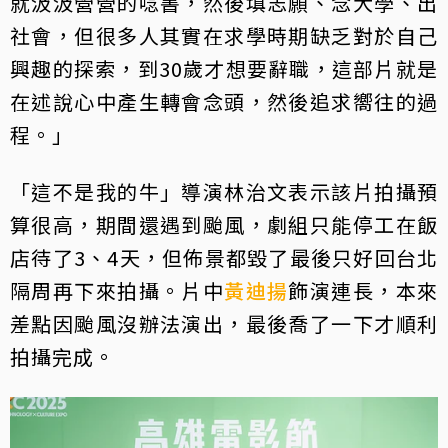
就汲汲營營的唸書，然後填志願、念大學、出
社會，但很多人其實在求學時期缺乏對於自己
興趣的探索，到30歲才想要辭職，這部片就是
在述說心中產生轉會念頭，然後追求嚮往的過
程。」
「這不是我的牛」導演林治文表示該片拍攝預
算很高，期間還遇到颱風，劇組只能停工在飯
店待了3、4天，但佈景都毀了最後只好回台北
隔周再下來拍攝。片中
黃迪揚
飾演連長，本來
差點因颱風沒辦法演出，最後喬了一下才順利
拍攝完成。