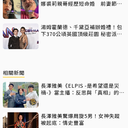
娜裘莉親哥經歷短命婚 前妻節目
中出櫃：終於自由了
湯姆霍蘭德、千黛亞補辦婚禮！包
下370公頃英國頂級莊園 秘密派對
曝光
相關新聞
長澤雅美《ELPIS -是希望還是災
禍-》當主播：反思與「真相」的距
離
長澤雅美驚爆周旋5男！女神失蹤
被起底：情史豐富