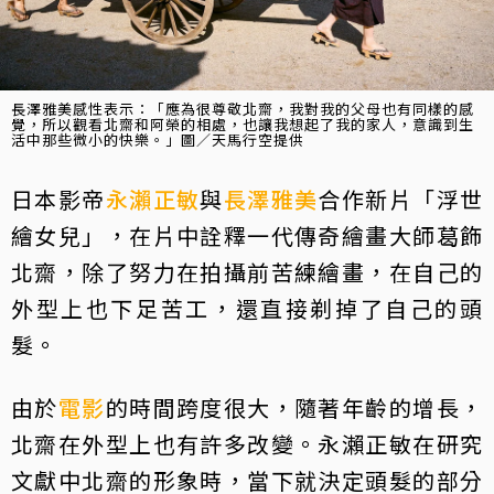
長澤雅美感性表示：「應為很尊敬北齋，我對我的父母也有同樣的感
覺，所以觀看北齋和阿榮的相處，也讓我想起了我的家人，意識到生
活中那些微小的快樂。」圖／天馬行空提供
日本影帝
永瀨正敏
與
長澤雅美
合作新片「浮世
繪女兒」，在片中詮釋一代傳奇繪畫大師葛飾
北齋，除了努力在拍攝前苦練繪畫，在自己的
外型上也下足苦工，還直接剃掉了自己的頭
髮。
由於
電影
的時間跨度很大，隨著年齡的增長，
北齋在外型上也有許多改變。永瀨正敏在研究
文獻中北齋的形象時，當下就決定頭髮的部分