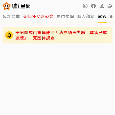
最新文章
姜厚任女友發文
熱門星聞
藝人動態
電影
電
泰男團成員驚傳離世！清晨騎車失聯「尋獲已成
遺體」 死因待調查