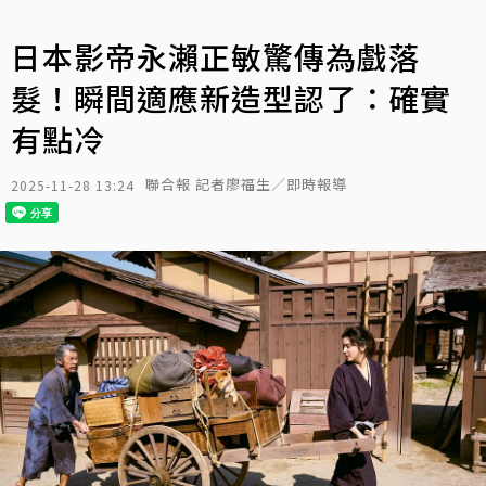
日本影帝永瀨正敏驚傳為戲落
髮！瞬間適應新造型認了：確實
有點冷
聯合報 記者廖福生／即時報導
2025-11-28 13:24