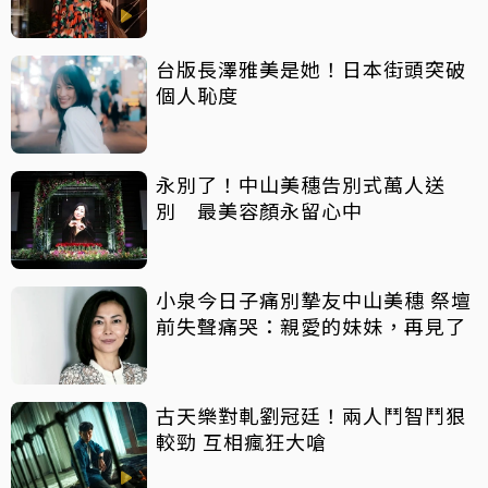
台版長澤雅美是她！日本街頭突破
個人恥度
永別了！中山美穗告別式萬人送
別 最美容顏永留心中
小泉今日子痛別摯友中山美穗 祭壇
前失聲痛哭：親愛的妹妹，再見了
古天樂對軋劉冠廷！兩人鬥智鬥狠
較勁 互相瘋狂大嗆