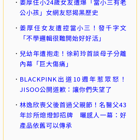
姜厚任小24歲女友遭爆「當小三有老
公小孩」女網友怒揭黑歷史
姜厚任女友遭控當小三！發千字文
「不學邏輯很難開始好好活」
兒幼年遭抱走！徐莉玲首談母子分離
內幕「巨大傷痛」
BLACKPINK出道10週年惹眾怒！
JISOO公開道歉：讓你們失望了
林逸欣喪父後首過父親節！名醫父43
年診所熄燈卸招牌 曬感人一幕：好
產品依舊可以傳承