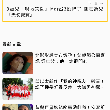
下一篇
→
3歲兒「躺地哭鬧」Marz23投降了 健志讚兒
「天使寶寶」
最新文章
北影影后宣布懷孕！父親節公開喜
訊 憶亡父：他一定很開心
邱以太新作「我的神隊友」殺青！
認了鍾岳軒最反差 大咖男神驚喜
客串
昔與巨星妹親吻轟動紅毯！安潔莉