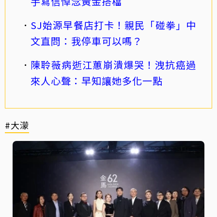
手寫信悼念黃金搭檔
SJ始源早餐店打卡！親民「碰拳」中
文直問：我停車可以嗎？
陳聆薇病逝江蕙崩潰爆哭！洩抗癌過
來人心聲：早知讓她多化一點
#大濛