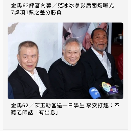
金馬62評審內幕／范冰冰拿影后關鍵曝光
7獎項1票之差分勝負
金馬62／陳玉勳當過一日學生 李安打趣：不
聽老師話「有出息」