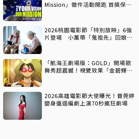
Mission」徵件活動開跑 首獎保證
影像化
2026桃園電影節「特別放映」6強
片登場 小薰帶「鬼祖先」回娘
家！
「航海王劇場版：GOLD」開場歌
舞秀超震撼！視覺效果「金碧輝
煌」
2026高雄電影節大使曝光！曾莞婷
變身邋遢編劇上演70秒瘋狂劇場