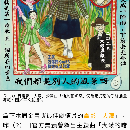
今（3）日電影「大濛」公開由「仙女藝術家」倪瑞宏打造的手繪插畫
海報。圖／華文創提供
拿下本屆金馬獎最佳劇情片的
電影
「
大濛
」，
昨（2）日官方無預警釋出主題曲「大濛的暗