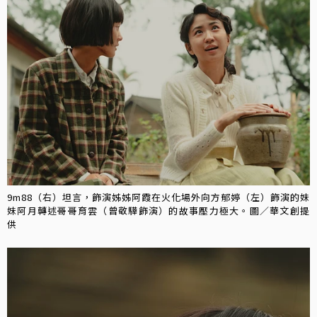
9m88（右）坦言，飾演姊姊阿霞在火化場外向方郁婷（左）飾演的妹
妹阿月轉述哥哥育雲（曾敬驊飾演）的故事壓力極大。圖／華文創提
供