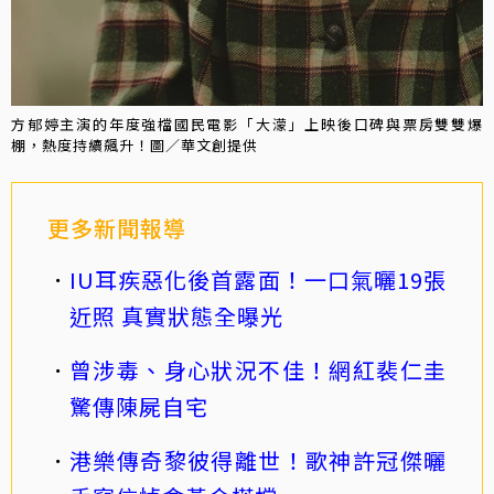
方郁婷主演的年度強檔國民電影「大濛」上映後口碑與票房雙雙爆
棚，熱度持續飆升！圖／華文創提供
更多新聞報導
IU耳疾惡化後首露面！一口氣曬19張
近照 真實狀態全曝光
曾涉毒、身心狀況不佳！網紅裴仁圭
驚傳陳屍自宅
港樂傳奇黎彼得離世！歌神許冠傑曬