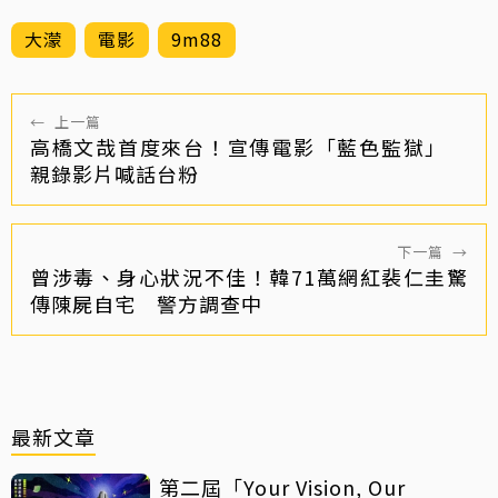
大濛
電影
9m88
←
上一篇
高橋文哉首度來台！宣傳電影「藍色監獄」
親錄影片喊話台粉
下一篇
→
曾涉毒、身心狀況不佳！韓71萬網紅裴仁圭驚
傳陳屍自宅 警方調查中
最新文章
第二屆「Your Vision, Our