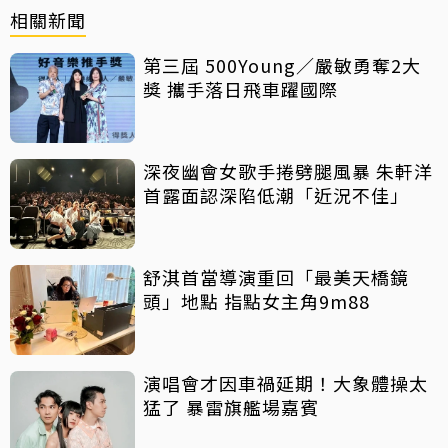
相關新聞
第三屆 500Young／嚴敏勇奪2大
獎 攜手落日飛車躍國際
深夜幽會女歌手捲劈腿風暴 朱軒洋
首露面認深陷低潮「近況不佳」
舒淇首當導演重回「最美天橋鏡
頭」地點 指點女主角9m88
演唱會才因車禍延期！大象體操太
猛了 暴雷旗艦場嘉賓