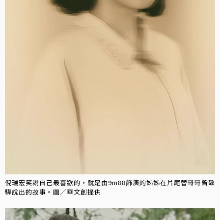
倪瑞宏笑說自己最喜歡的，就是由9m88飾演的姊姊在片尾替哥哥曾敬
驊說出的故事。圖／華文創提供