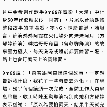
片中金獎創作歌手9m88在電影「大濛」中化
身50年代歌舞女伶「阿霞」，片尾以台語朗讀
整段故事的重場戲，零NG、情緒飽滿，她坦
言，飾演姊姊阿霞在火化場外向妹妹阿月（方
郁婷飾演）轉述哥哥育雲（曾敬驊飾演）的故
事壓力極大，每天洗澡或睡前都要練習三遍，
路上也會盯著天上的雲練習。
9m88說：「育雲跟阿霞講這個故事，一定想
告訴我什麼，我花了一些時間去消化。」在現
場，幾乎每個鏡頭一次完成，全體工作人員屏
息聆聽，收工時陳玉勳導演特別向她和方郁婷
表示感謝：「原以為要拍兩天，結果半天就完