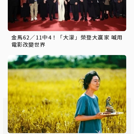
金馬62／11中4！「大濛」榮登大贏家 喊用
電影改變世界