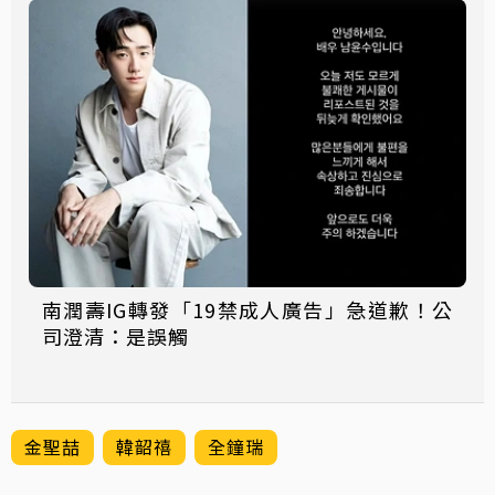
南潤壽IG轉發「19禁成人廣告」急道歉！公
司澄清：是誤觸
金聖喆
韓韶禧
全鐘瑞