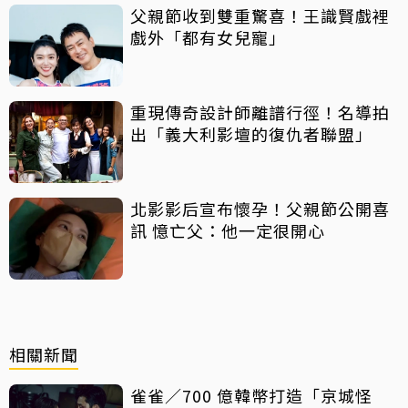
父親節收到雙重驚喜！王識賢戲裡
戲外「都有女兒寵」
重現傳奇設計師離譜行徑！名導拍
出「義大利影壇的復仇者聯盟」
北影影后宣布懷孕！父親節公開喜
訊 憶亡父：他一定很開心
相關新聞
雀雀／700 億韓幣打造「京城怪