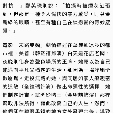
對抗。」鄭英珠則說：「拍攝時被煙灰缸砸
到，但那是一種令人愉快的暴力感受，盯著金
新綠的眼睛，甚至有種自己在談戀愛的奇妙感
覺。」
電影「末路雙嬌」劇情描述在華麗卻冰冷的都
市裡，美善（韓韶禧飾演）白天是花店老闆，
夜晚則化身為聲色場所的王牌。她原以為自己
能邁向平凡又穩定的生活，卻因為一場詐騙全
數崩塌。走投無路的她，與同居如家人般親密
的道敬（全鐘瑞飾演）做出命運性的選擇。她
們制定計畫，試圖從賭王（金聖喆飾演）那裡
竊取非法所得，藉此改變自己的人生。然而，
他們卻在藏匿黑錢的地方意外發現金條，導致