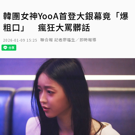
韓團女神YooA首登大銀幕竟「爆
粗口」 瘋狂大罵髒話
聯合報 記者廖福生／即時報導
2026-01-09 15:25