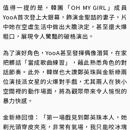
值得一提的是，韓團「OH MY GIRL」成員
YooA首次登上大銀幕，飾演金聖喆的妻子，片
中她在空虛生活中做出大膽決定，甚至還大爆
粗口，展現令人驚豔的破格演出。
為了演好角色，YooA甚至發揮偶像潛質，在家
把髒話「當成歌曲練習」，藉此熟悉角色的對
話節奏。此外，韓媒也大讚鄭英珠與金新綠兩
位演技派女星的火爆對手戲，尤其兩人在狹小
空間裡的動作場面，將為觀眾帶來令人愉悅的
暴力快感。
金新綠回憶：「第一場戲見到鄭英珠本人，她
剃光頭穿皮夾克，非常有氣場，我只能咬冰塊