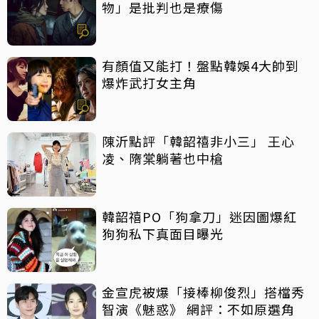
物」是批判也是療傷
有顏值又能打！盤點韓娛4大帥到
爆炸武打女主角
陳沂點評「韓韶禧非小三」 王心
凌、隋棠躺著也中槍
韓韶禧PO「狗拿刀」迷因圖爆紅
狗狗私下真面目曝光
金宣虎被爆「接棒柳俊烈」搭檔秀
智演《魅惑》 網評：不如原選角