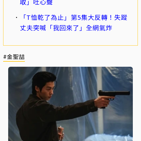
取」吐心聲
「T恤乾了為止」第5集大反轉！失蹤
丈夫突喊「我回來了」全網氣炸
#金聖喆