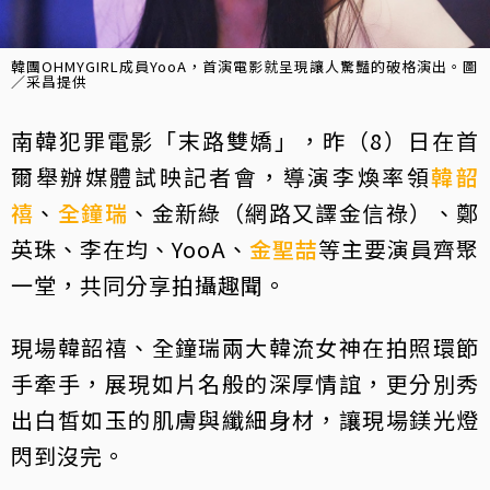
韓團OHMYGIRL成員YooA，首演電影就呈現讓人驚豔的破格演出。圖
／采昌提供
南韓犯罪電影「末路雙嬌」，昨（8）日在首
爾舉辦媒體試映記者會，導演李煥率領
韓韶
禧
、
全鐘瑞
、金新綠（網路又譯金信祿）、鄭
英珠、李在均、YooA、
金聖喆
等主要演員齊聚
一堂，共同分享拍攝趣聞。
現場韓韶禧、全鐘瑞兩大韓流女神在拍照環節
手牽手，展現如片名般的深厚情誼，更分別秀
出白皙如玉的肌膚與纖細身材，讓現場鎂光燈
閃到沒完。