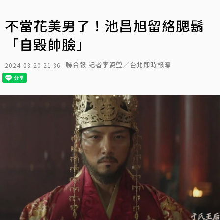
不當花美男了！池昌旭留絡腮鬍
「自毀帥臉」
聯合報 記者李姿瑩／台北即時報導
2024-08-20 21:36