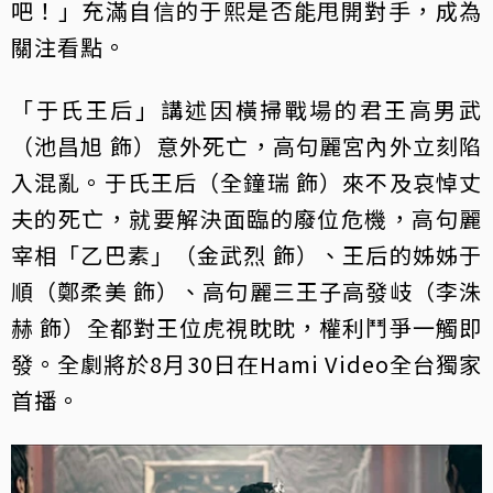
吧！」充滿自信的于熙是否能甩開對手，成為
關注看點。
「于氏王后」講述因橫掃戰場的君王高男武
（池昌旭 飾）意外死亡，高句麗宮內外立刻陷
入混亂。于氏王后（全鐘瑞 飾）來不及哀悼丈
夫的死亡，就要解決面臨的廢位危機，高句麗
宰相「乙巴素」（金武烈 飾）、王后的姊姊于
順（鄭柔美 飾）、高句麗三王子高發岐（李洙
赫 飾）全都對王位虎視眈眈，權利鬥爭一觸即
發。全劇將於8月30日在Hami Video全台獨家
首播。