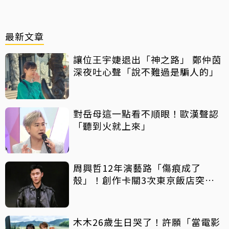
最新文章
讓位王宇婕退出「神之路」 鄭仲茵
深夜吐心聲「說不難過是騙人的」
對岳母這一點看不順眼！歐漢聲認
「聽到火就上來」
周興哲12年演藝路「傷痕成了
殼」！創作卡關3次東京飯店突找
回靈感
木木26歲生日哭了！許願「當電影