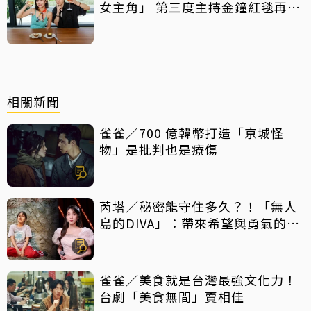
女主角」 第三度主持金鐘紅毯再喊
話
相關新聞
雀雀／700 億韓幣打造「京城怪
物」是批判也是療傷
芮塔／秘密能守住多久？！「無人
島的DIVA」：帶來希望與勇氣的反
轉好劇，放手一搏吧
雀雀／美食就是台灣最強文化力！
台劇「美食無間」賣相佳