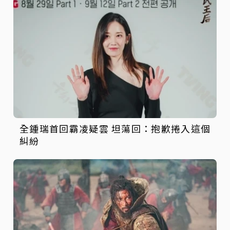
全鍾瑞首回霸凌疑雲 坦蕩回：抱歉捲入這個
糾紛