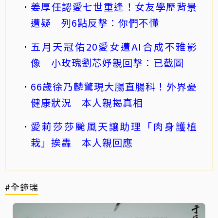
姜厚任認愛七世重逢！女友學歷背景
遭疑 列6點反擊：你們不懂
五月天冠佑20愛女遭AI合成不雅影
像 小玫瑰劉芯妤親回擊：已截圖
66歲徐乃麟驚現大腸直腸科！外界憂
健康狀況 本人親揭真相
愛莉莎莎颱風天讓助理「肉身護植
栽」挨轟 本人親回應
#全鐘瑞