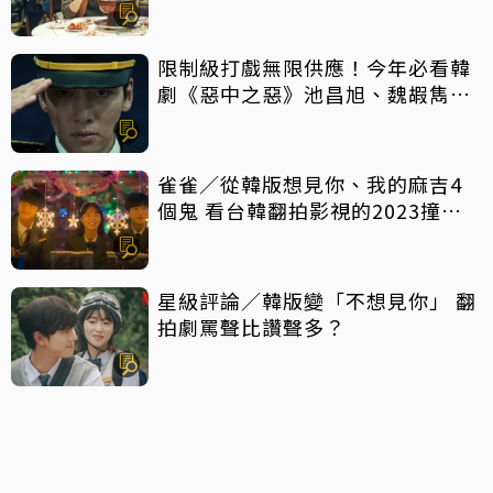
限制級打戲無限供應！今年必看韓
劇《惡中之惡》池昌旭、魏嘏雋打
到巔峰
雀雀／從韓版想見你、我的麻吉4
個鬼 看台韓翻拍影視的2023撞擊
現場
星級評論／韓版變「不想見你」 翻
拍劇罵聲比讚聲多？