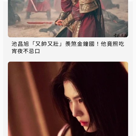
池昌旭「又帥又壯」羨煞金鐘國！他竟照吃
宵夜不忌口