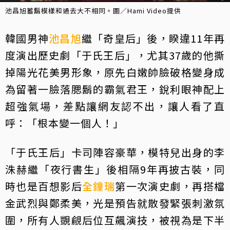
池昌旭蓄鬍模樣和過去大不相同。圖／Hami Video提供
韓國男神
池昌旭
繼「奇皇后」後，睽違11年再
度演出歷史劇「于氏王后」，尤其37歲的他撕
掉陽光花美男形象，原先白嫩帥臉破格變身成
為留著一臉落腮鬍的霸氣君王，銳利眼神配上
超強氣場，差點讓網友認不出，讓人看了直
呼：「根本變一個人！」
「于氏王后」卡司陣容豪華，模特兒出身的李
洙赫繼「夜行書生」後相隔9年再披古裝，同
時也是百想影后
全鐘瑞
第一次演史劇，再搭檔
金武烈與鄭柔美，光是預告就散發緊張刺激氛
圍，所有人覬覦后位互飆演技，被視為是下半