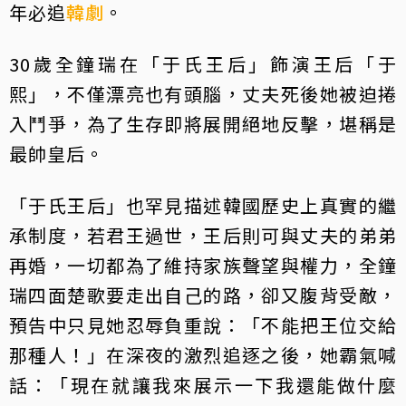
年必追
韓劇
。
30歲全鐘瑞在「于氏王后」飾演王后「于
熙」，不僅漂亮也有頭腦，丈夫死後她被迫捲
入鬥爭，為了生存即將展開絕地反擊，堪稱是
最帥皇后。
「于氏王后」也罕見描述韓國歷史上真實的繼
承制度，若君王過世，王后則可與丈夫的弟弟
再婚，一切都為了維持家族聲望與權力，全鐘
瑞四面楚歌要走出自己的路，卻又腹背受敵，
預告中只見她忍辱負重說：「不能把王位交給
那種人！」在深夜的激烈追逐之後，她霸氣喊
話：「現在就讓我來展示一下我還能做什麼