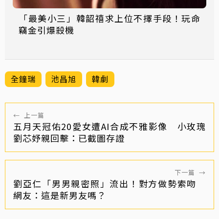
「最美小三」韓韶禧求上位不擇手段！玩命
竊金引爆殺機
全鐘瑞
池昌旭
韓劇
←
上一篇
五月天冠佑20愛女遭AI合成不雅影像 小玫瑰
劉芯妤親回擊：已截圖存證
下一篇
→
劉亞仁「男男親密照」流出！對方做勢索吻
網友：這是新男友嗎？