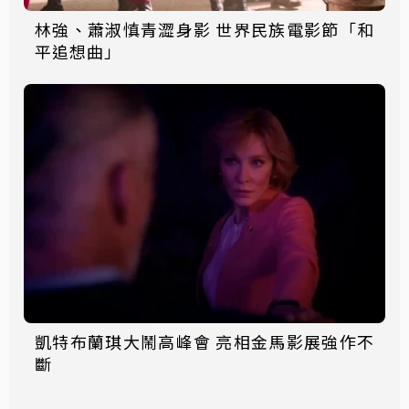
林強、蕭淑慎青澀身影 世界民族電影節「和
平追想曲」
凱特布蘭琪大鬧高峰會 亮相金馬影展強作不
斷