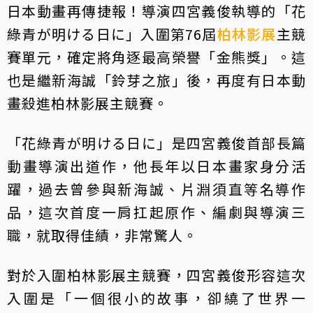
日本動畫再傳捷報！導演四宮義俊執導的「花
綠青が明ける日に」入圍第76屆
柏林影展
主競
賽單元，確定將角逐最高榮譽「金熊獎」。這
也是繼新海誠「鈴芽之旅」後，再度有日本動
畫殺進柏林影展主競賽。
「花綠青が明ける日に」是四宮義俊首部長篇
動畫導演出道作，他長年以日本畫家身分活
躍，過去曾參與新海誠、片淵須直等名導作
品，這次首度一肩扛起原作、編劇與導演三
職，就取得佳績，非常驚人。
對於入圍柏林影展主競賽，四宮義俊形容這次
入圍是「一個很小的故事，卻繞了世界一