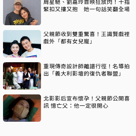
周星馳、劉嘉玲首映狂放閃！十指
緊扣又摟又抱 她一句話笑翻全場
父親節收到雙重驚喜！王識賢戲裡
戲外「都有女兒寵」
重現傳奇設計師離譜行徑！名導拍
出「義大利影壇的復仇者聯盟」
北影影后宣布懷孕！父親節公開喜
訊 憶亡父：他一定很開心