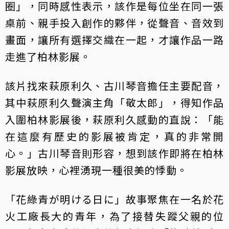
圈」，同時感性表示，該作是每位坐在同一張
桌前、親手投入創作的夥伴，從聲音、音效到
畫面，讓所有選擇交織在一起，才讓作品一路
走進了柏林影展。
該片找來萩原利久、古川琴音擔任主要配音，
其中萩原利久聲演主角「敬太郎」，得知作品
入圍柏林影展後，萩原利久感動的直說：「能
在這麼有歷史的影展被肯定，真的非常開
心。」古川琴音則形容，想到該作即將在柏林
影展放映，心裡湧現一種很美的悸動。
「花綠青が明ける日に」故事聚焦在一名於花
火工廠長大的青年，為了接替失蹤父親的位