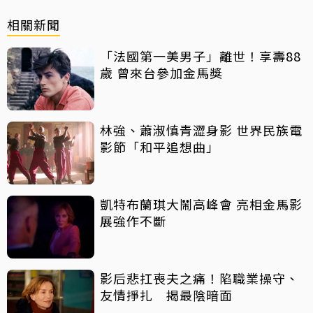
相關新聞
「法國第一美男子」離世！享壽88
歲 曾來台參加金馬獎
林強、蕭淑慎青澀身影 世界民族電
影節「和平追想曲」
凱特布蘭琪大鬧高峰會 亮相金馬影
展強作不斷
影后悲扛喪夫之痛！陷職業操守、
友情掙扎 揭最陰暗面