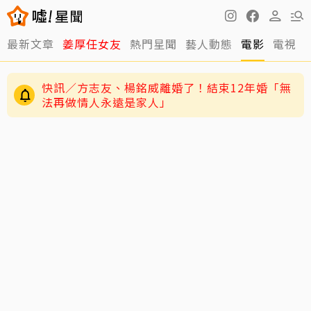
最新文章
姜厚任女友
熱門星聞
藝人動態
電影
電視
快訊／方志友、楊銘威離婚了！結束12年婚「無
法再做情人永遠是家人」
老高與小茉新片「AI圖片也沒了」全程黑底白
字 網驚：直接變Podcast