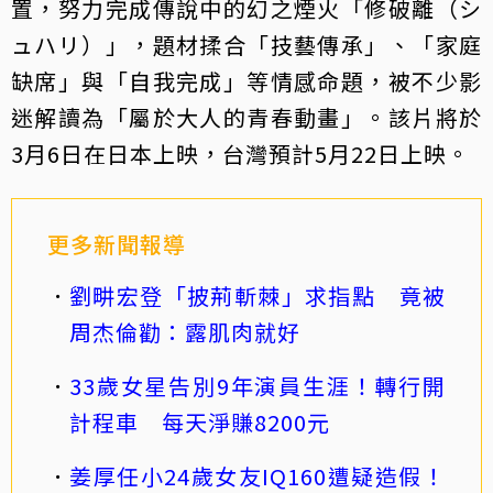
置，努力完成傳說中的幻之煙火「修破離（シ
ュハリ）」，題材揉合「技藝傳承」、「家庭
缺席」與「自我完成」等情感命題，被不少影
迷解讀為「屬於大人的青春動畫」。該片將於
3月6日在日本上映，台灣預計5月22日上映。
更多新聞報導
劉畊宏登「披荊斬棘」求指點 竟被
周杰倫勸：露肌肉就好
33歲女星告別9年演員生涯！轉行開
計程車 每天淨賺8200元
姜厚任小24歲女友IQ160遭疑造假！