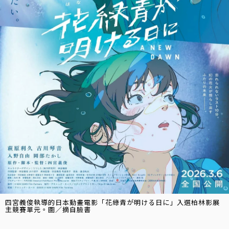
四宮義俊執導的日本動畫電影「花綠青が明ける日に」入選柏林影展
主競賽單元。圖／摘自臉書