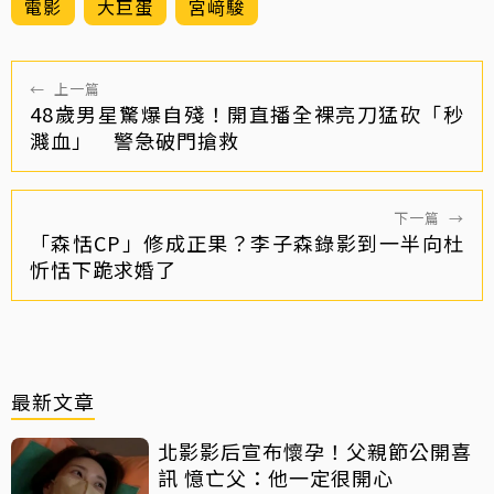
電影
大巨蛋
宮﨑駿
←
上一篇
48歲男星驚爆自殘！開直播全裸亮刀猛砍「秒
濺血」 警急破門搶救
下一篇
→
「森恬CP」修成正果？李子森錄影到一半向杜
忻恬下跪求婚了
最新文章
北影影后宣布懷孕！父親節公開喜
訊 憶亡父：他一定很開心