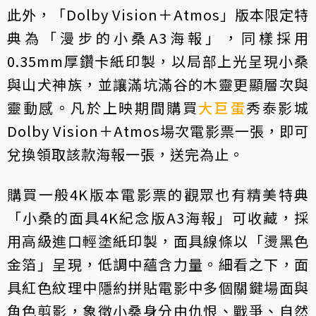
此外，「Dolby Vision＋Atmos」版本限定特
典為「漫步的小桑A3海報」，同樣採用
0.35mm厚鑽卡紙印製，以局部上光呈現小桑
與山犬神族，並讓滿坑滿谷的木靈更顯層次與
靈動感。凡於上映期間購買
大巨蛋
秀泰影城
Dolby Vision＋Atmos場次電影票一張，即可
兌換領取該款海報一張，送完為止。
購買一般4K版本電影票的觀眾也有精美特典
「小桑的面具4K紀念版A3海報」可收藏，採
用高級進口輕塗紙印製，面具線條以「燙黑色
金箔」呈現，低調中蘊含力量。細看之下，面
具紅色紋理中隱約拼貼電影中多個關鍵場面與
角色剪影，象徵小桑身分由仇恨、戰爭、自然