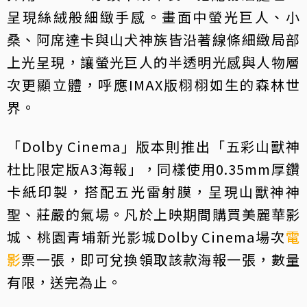
呈現絲絨般細緻手感。畫面中螢光巨人、小
桑、阿席達卡與山犬神族皆沿著線條細緻局部
上光呈現，讓螢光巨人的半透明光感與人物層
次更顯立體，呼應IMAX版栩栩如生的森林世
界。
「Dolby Cinema」版本則推出「五彩山獸神
杜比限定版A3海報」，同樣使用0.35mm厚鑽
卡紙印製，搭配五光雷射膜，呈現山獸神神
聖、莊嚴的氣場。凡於上映期間購買美麗華影
城、桃園青埔新光影城Dolby Cinema場次
電
影
票一張，即可兌換領取該款海報一張，數量
有限，送完為止。