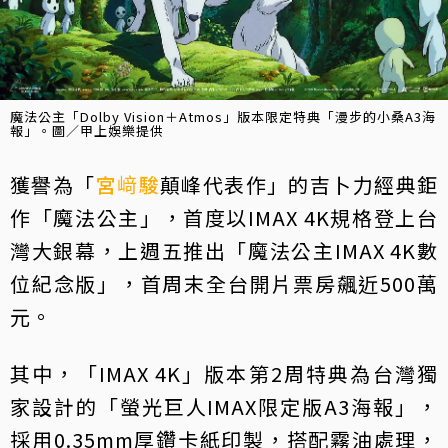
魔法公主「Dolby Vision＋Atmos」版本限定特典「漫步的小桑A3海
報」。圖／甲上娛樂提供
獲譽為「
宮﨑駿
顛峰代表作」的吉卜力經典鉅
作「魔法公主」，首度以IMAX 4K規格登上台
灣大銀幕，上週五推出「魔法公主IMAX 4K數
位紀念版」，首周末全台開片票房飆近500萬
元。
其中，「IMAX 4K」版本第2周特典為台灣獨
家設計的「螢光巨人IMAX限定版A3海報」，
採用0.35mm厚鑽卡紙印製，搭配霧油處理，