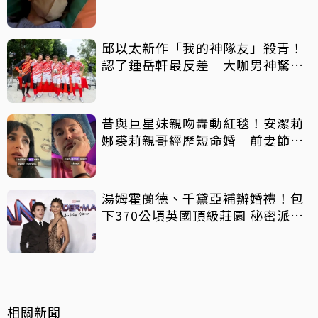
邱以太新作「我的神隊友」殺青！
認了鍾岳軒最反差 大咖男神驚喜
客串
昔與巨星妹親吻轟動紅毯！安潔莉
娜裘莉親哥經歷短命婚 前妻節目
中出櫃：終於自由了
湯姆霍蘭德、千黛亞補辦婚禮！包
下370公頃英國頂級莊園 秘密派對
曝光
相關新聞