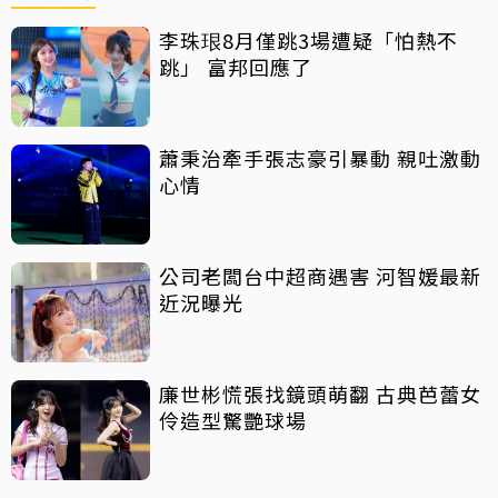
李珠珢8月僅跳3場遭疑「怕熱不
跳」 富邦回應了
蕭秉治牽手張志豪引暴動 親吐激動
心情
公司老闆台中超商遇害 河智媛最新
近況曝光
廉世彬慌張找鏡頭萌翻 古典芭蕾女
伶造型驚艷球場