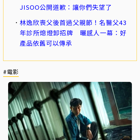
JISOO公開道歉：讓你們失望了
林逸欣喪父後首過父親節！名醫父43
年診所熄燈卸招牌 曬感人一幕：好
產品依舊可以傳承
#電影