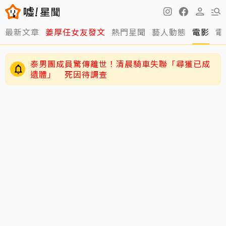
最新文章
姜厚任女友發文
熱門星聞
藝人動態
電影
電
泰男團成員驚傳離世！清晨騎車失聯「尋獲已成
遺體」 死因待調查