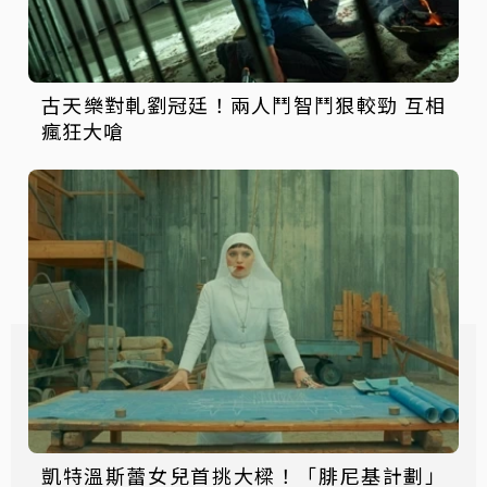
古天樂對軋劉冠廷！兩人鬥智鬥狠較勁 互相
瘋狂大嗆
凱特溫斯蕾女兒首挑大樑！「腓尼基計劃」