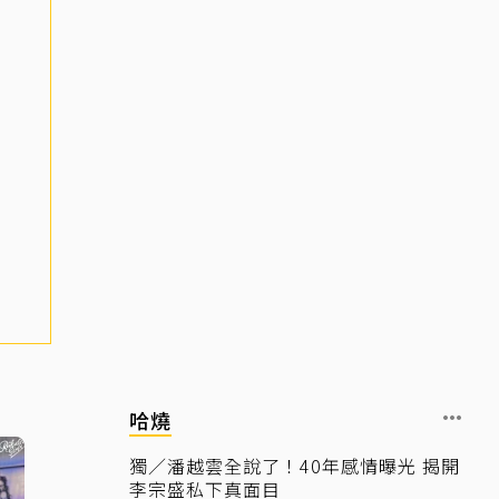
哈燒
獨／潘越雲全說了！40年感情曝光 揭開
李宗盛私下真面目