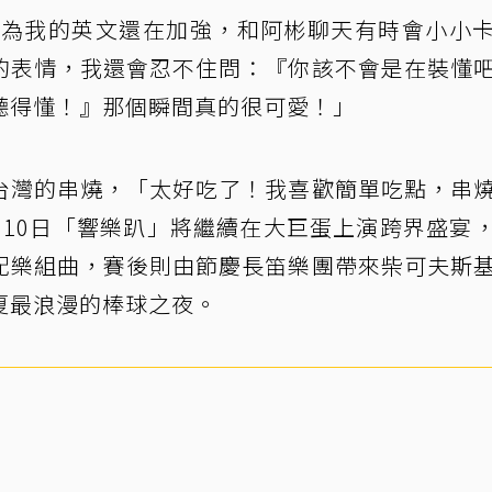
「因為我的英文還在加強，和阿彬聊天有時會小小
的表情，我還會忍不住問：『你該不會是在裝懂
聽得懂！』那個瞬間真的很可愛！」
台灣的串燒，「太好吃了！我喜歡簡單吃點，串
月10日「響樂趴」將繼續在大巨蛋上演跨界盛宴
配樂組曲，賽後則由節慶長笛樂團帶來柴可夫斯
夏最浪漫的棒球之夜。