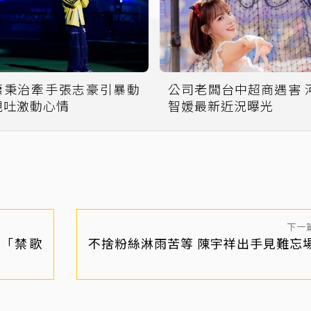
蕭秉治牽手張志豪引暴動
公司老闆台中超商遇害 河
親吐激動心情
智媛最新近況曝光
下一
「禁歌
不捨粉絲淋雨苦等 陳宇祥出手見難忘