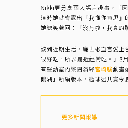
Nikki更分享兩人語言趣事，
這時她就會露出『我懂你意思』
她總笑著回：『沒有啦，我真的
談到近期生活，廉世彬直言愛上
很好吃，所以最近經常吃。」8
有聲動室內樂團演繹
宮崎駿
動畫
鵝湖」新編版本，邀球迷共賞今
更多新聞報導