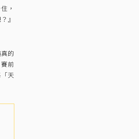
卡住，
吧？』
燒真的
，賽前
基「天