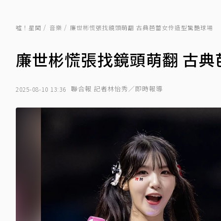
噓！星聞
音樂
廉世彬慌張找鏡頭萌翻 古典芭蕾女伶造型驚艷球場
廉世彬慌張找鏡頭萌翻 古典
聯合報 記者林怡秀／即時報導
2025-08-10 13:36