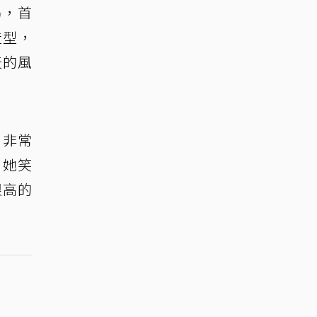
場，首
造型，
天的風
，非常
。她笑
很高的