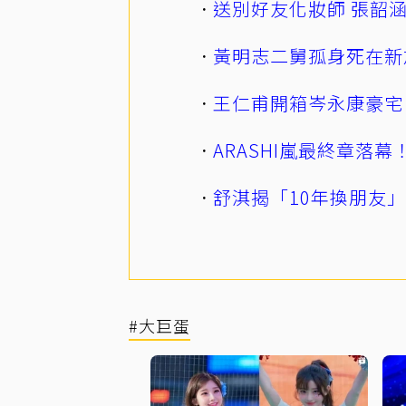
送別好友化妝師 張韶
黃明志二舅孤身死在新
王仁甫開箱岑永康豪宅
ARASHI嵐最終章落
舒淇揭「10年換朋友
#大巨蛋