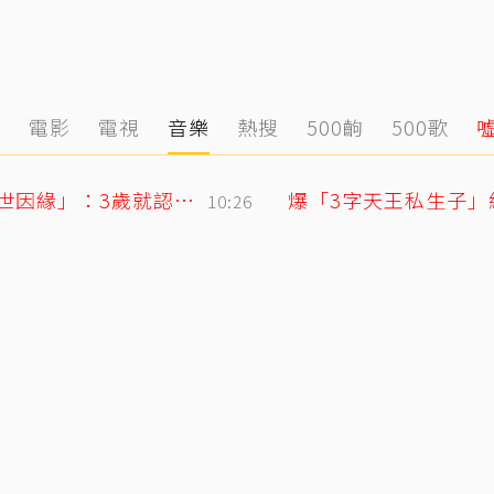
態
電影
電視
音樂
熱搜
500齣
500歌
71歲姜厚任戀上小2輪女友！ 她曝「七世因緣」：3歲就認定是他
爆「3字天王私生子」
10:26