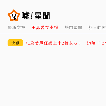
最新文章
王菲愛女李嫣
熱門星聞
藝人動
快訊