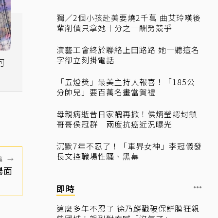
獨／2個小孩赴美要燒2千萬 曲艾玲嘆後
輩削價只拿她十分之一酬勞競爭
演藝工會終於聯絡上田路路 她一聽這名
字卻立刻掛電話
「五燈獎」最美主持人報喜！「185公
分帥兒」要百萬名畫當賀禮
母親病逝昔日家醜再掀！侯炳瑩認封鎖
哥哥侯冠群 兩度抗癌近況曝光
沉默7年不忍了！「車界女神」李冠儀發
長文控職場性騷、黑幕
篇
→
場面
即時
這麼多年不忍了 徐乃麟戳破保鮮膜狂親