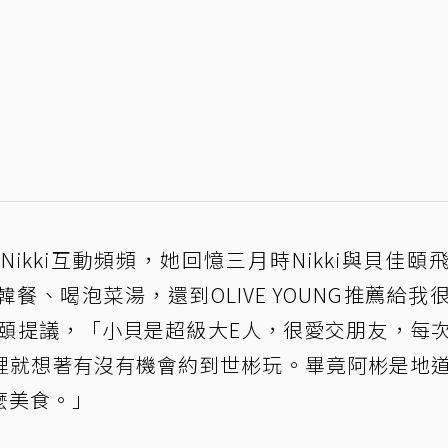
kki互動頻頻，她回憶三月時Nikki與貝佳頤
、喝泡菜湯，還到OLIVE YOUNG推薦給我
貝佳頤提議，「小貝是超級大E人，很愛交朋友，每
裡就想著有沒有機會約到世彬玩。畢竟阿彬是地
麼美食。」