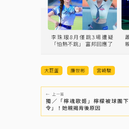
李珠珢8月僅跳3場遭疑
「怕熱不跳」 富邦回應了
大巨蛋
廉世彬
宮崎駿
←
上一篇
獨／「檸魂歌姬」檸檬被球團下
令」！她親揭背後原因