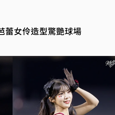
芭蕾女伶造型驚艷球場