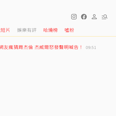
噓短片
娛樂有評
哈燒榜
噓粉
網友瘋猜周杰倫 杰威爾怒發聲明喊告！
09:51