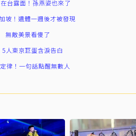
涵在台露面！孫燕姿也來了
加坡！遺體一週後才被發現
 無敵美景看傻了
幕！5人東京巨蛋含淚告白
」定律！一句話點醒無數人