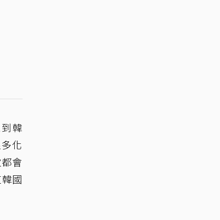
飛到韓
很多化
次都會
道韓國