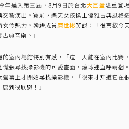
今年邁入第三屆，8月9日於台北
大巨蛋
隆重登
典交響演出。賽前，樂天女孩換上優雅古典風格
特女伶魅力。韓籍成員
廉世彬
笑說：「很喜歡今
琴古典音樂。」
蛋的室內場館特別有感，「這三天能在室內比賽
她慌張尋找攝影機的可愛畫面，讓球迷直呼萌翻
大螢幕上才開始尋找攝影機，「後來才知道它在
，感到很欣慰！」