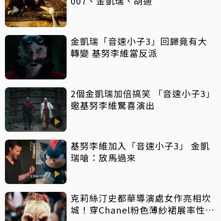
007、金凱瑞、胡迪
金凱瑞「音速小子3」回歸竟有大
轉變 基努李維當反派
2個金凱瑞加倍搞笑 「音速小子3」
邀基努李維驚喜演出
基努李維加入「音速小子3」 金凱
瑞嗆：放馬過來
克莉絲汀史都華導演處女作亮相坎
城！穿Chanel粉色薄紗裙展率性俏