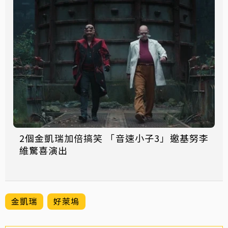
2個金凱瑞加倍搞笑 「音速小子3」邀基努李
維驚喜演出
金凱瑞
好萊塢