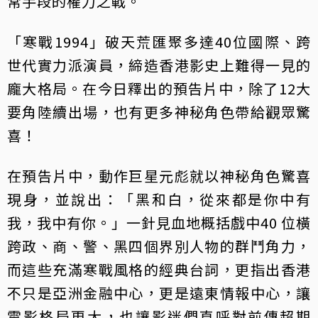
常手段的權力之戰。
「寒戰1994」破天荒匯聚多達40位國際、跨
世代實力派演員，締造香港影史上難得一見的
龐大格局。在今日釋出的預告片中，除了12大
要角陸續出場，也有更多神秘角色帶給觀眾驚
喜！
在預告片中，動作巨星元彪就以神秘角色驚喜
現身，並說出：「黑和白，從來都是你中有
我，我中有你。」一針見血地概括戲中40 位橫
跨政、商、警、黑四個界別人物的群鬥角力，
而這些充滿寒戰風格的經典台詞，更指出香港
不只是亞洲金融中心，更是遠東情報中心，讓
電影格局更大，也讓影迷們直呼對前傳超期