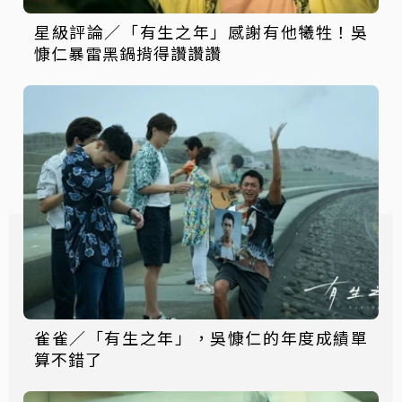
星級評論／「有生之年」感謝有他犧牲！吳
慷仁暴雷黑鍋揹得讚讚讚
雀雀／「有生之年」，吳慷仁的年度成績單
算不錯了