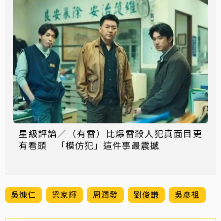
星級評論／（有雷）比爆雷殺人犯真面目更
有看頭 「模仿犯」這件事最震撼
吳慷仁
梁家輝
周潤發
劉俊謙
吳彥祖