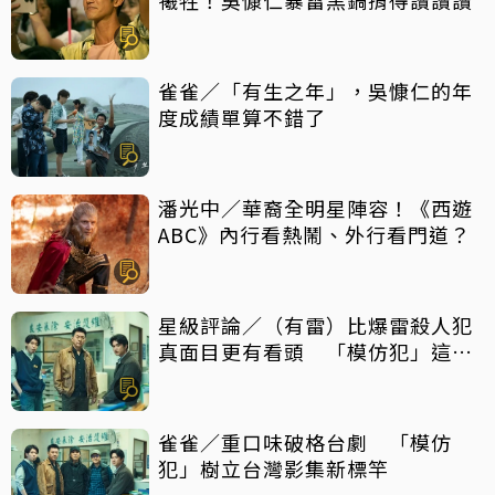
雀雀／「有生之年」，吳慷仁的年
度成績單算不錯了
潘光中／華裔全明星陣容！《西遊
ABC》內行看熱鬧、外行看門道？
星級評論／（有雷）比爆雷殺人犯
真面目更有看頭 「模仿犯」這件
事最震撼
雀雀／重口味破格台劇 「模仿
犯」樹立台灣影集新標竿