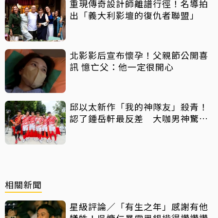
重現傳奇設計師離譜行徑！名導拍
出「義大利影壇的復仇者聯盟」
北影影后宣布懷孕！父親節公開喜
訊 憶亡父：他一定很開心
邱以太新作「我的神隊友」殺青！
認了鍾岳軒最反差 大咖男神驚喜
客串
相關新聞
星級評論／「有生之年」感謝有他
犧牲！吳慷仁暴雷黑鍋揹得讚讚讚