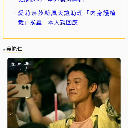
愛莉莎莎颱風天讓助理「肉身護植
栽」挨轟 本人親回應
#吳慷仁