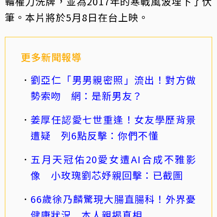
輪權力洗牌，並為2017年的寒戰風波埋下了伏
筆。本片將於5月8日在台上映。
更多新聞報導
劉亞仁「男男親密照」流出！對方做
勢索吻 網：是新男友？
姜厚任認愛七世重逢！女友學歷背景
遭疑 列6點反擊：你們不懂
五月天冠佑20愛女遭AI合成不雅影
像 小玫瑰劉芯妤親回擊：已截圖
66歲徐乃麟驚現大腸直腸科！外界憂
健康狀況 本人親揭真相