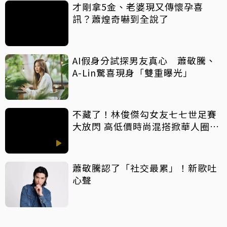
才剛拿5金、老婆現又傳懷孕喜
訊？蕭煌奇嚇到全說了
AI假身分試探男友真心 蕭敬騰、
A-Lin驚喜現身「雙重曝光」
不藏了！林俊傑勾女友七七世足賽
大放閃 高低價時尚混搭掀華人圈暴
動
蕭敬騰認了「社交最累」！新歌吐
心聲