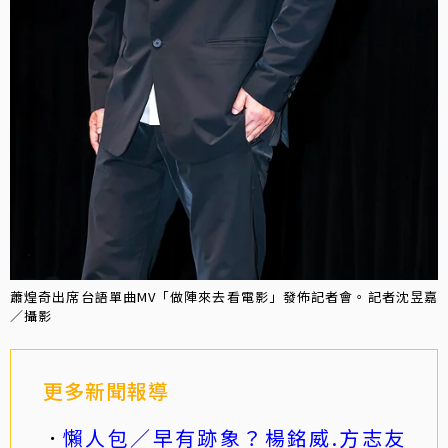
蕭煌奇出席台語單曲MV「做陣來去看電影」發佈記者會。記者沈昱嘉
／攝影
更多新聞報導
懶人包／早有跡象？楊銘威.方志友