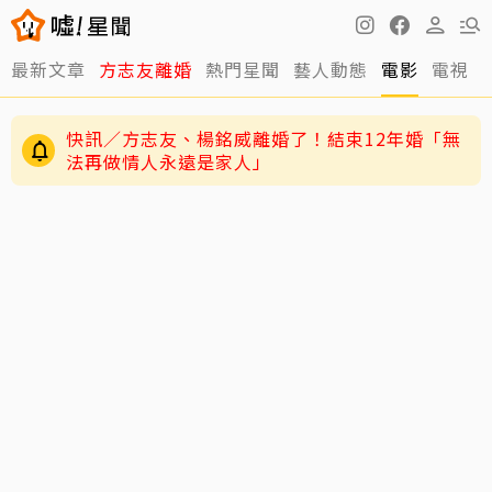
最新文章
方志友離婚
熱門星聞
藝人動態
電影
電視
12年婚姻走到盡頭早有跡象？楊銘威、方志友過
去婚姻裂痕一次看
快訊／方志友、楊銘威離婚了！結束12年婚「無
法再做情人永遠是家人」