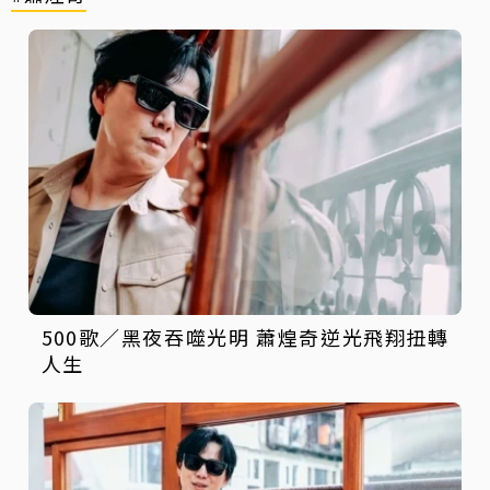
500歌／黑夜吞噬光明 蕭煌奇逆光飛翔扭轉
人生