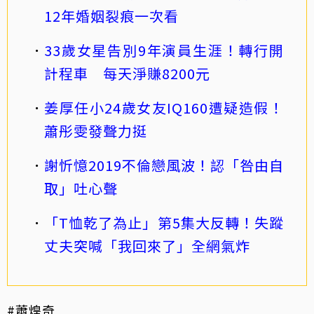
12年婚姻裂痕一次看
33歲女星告別9年演員生涯！轉行開
計程車 每天淨賺8200元
姜厚任小24歲女友IQ160遭疑造假！
蕭彤雯發聲力挺
謝忻憶2019不倫戀風波！認「咎由自
取」吐心聲
「T恤乾了為止」第5集大反轉！失蹤
丈夫突喊「我回來了」全網氣炸
#蕭煌奇