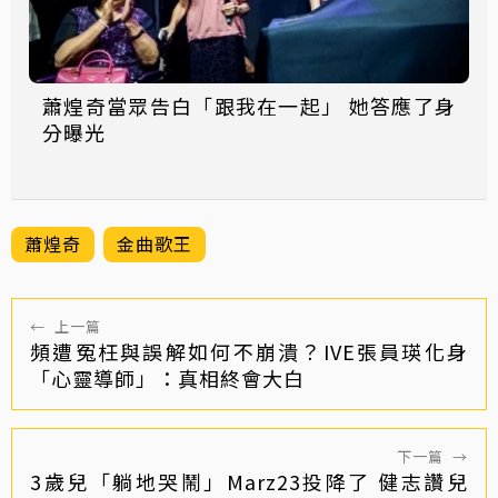
蕭煌奇當眾告白「跟我在一起」 她答應了身
分曝光
蕭煌奇
金曲歌王
←
上一篇
頻遭冤枉與誤解如何不崩潰？IVE張員瑛化身
「心靈導師」：真相終會大白
下一篇
→
3歲兒「躺地哭鬧」Marz23投降了 健志讚兒