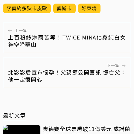
李奧納多狄卡皮歐
奧斯卡
好萊塢
←
上一篇
上百粉絲淋雨苦等！TWICE MINA化身純白女
神空降華山
下一篇
→
北影影后宣布懷孕！父親節公開喜訊 憶亡父：
他一定很開心
最新文章
奧德賽全球票房破11億美元 成諾蘭