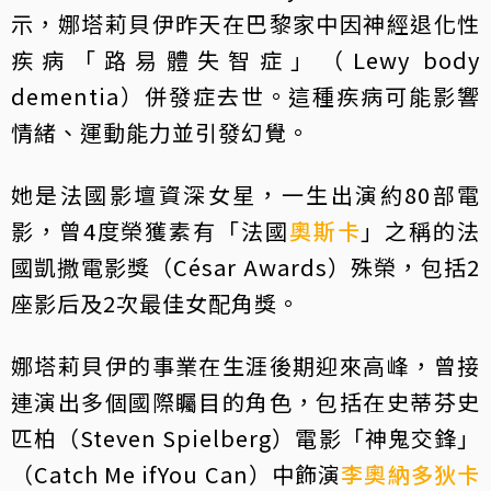
示，娜塔莉貝伊昨天在巴黎家中因神經退化性
疾病「路易體失智症」（Lewy body
dementia）併發症去世。這種疾病可能影響
情緒、運動能力並引發幻覺。
她是法國影壇資深女星，一生出演約80部電
影，曾4度榮獲素有「法國
奧斯卡
」之稱的法
國凱撒電影獎（César Awards）殊榮，包括2
座影后及2次最佳女配角獎。
娜塔莉貝伊的事業在生涯後期迎來高峰，曾接
連演出多個國際矚目的角色，包括在史蒂芬史
匹柏（Steven Spielberg）電影「神鬼交鋒」
（Catch Me ifYou Can）中飾演
李奧納多狄卡