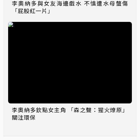
李奧納多與女友海邊戲水 不慎遭水母螫傷
「屁股紅一片」
李奧納多欽點女主角 「森之聲：猩火燎原」
關注環保