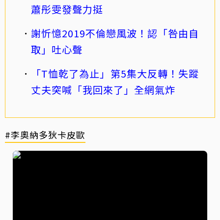
蕭彤雯發聲力挺
謝忻憶2019不倫戀風波！認「咎由自
取」吐心聲
「T恤乾了為止」第5集大反轉！失蹤
丈夫突喊「我回來了」全網氣炸
#李奧納多狄卡皮歐