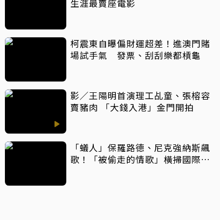
生涯最賣座電影
柯震東自曝偏財運超差！進澳門賭
場試手氣 發票、刮刮樂都槓龜
影／王陽明首演理工乩童、張榕容
賣豬肉 「大錢入港」金門開拍
「蟻人」保羅路德、尼克強納斯飆
歌！「被偷走的情歌」橫掃國際大
獎