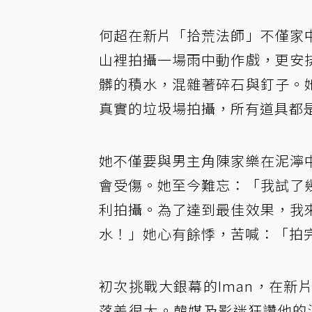
何超在新片「拾荒法師」不僅家
山裡拍攝一場雨中動作戲，更安
髒的積水，混雜著碎石與釘子。
真實的垃圾場拍攝，所有道具都
她不僅要與男主角陳家樂在泥濘
會受傷。她至今難忘：「我試了
利拍攝。為了達到最佳效果，我
水！」她心有餘悸，苦喊：「拍
初次挑戰大銀幕的Iman，在
落差很大。韓媒及影迷狂讚他的