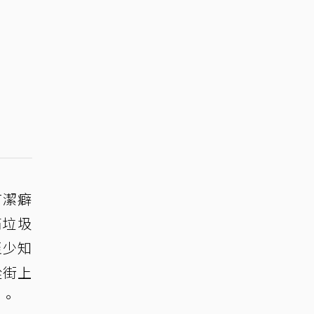
有潔癖
滿垃圾
至少知
從街上
翻。