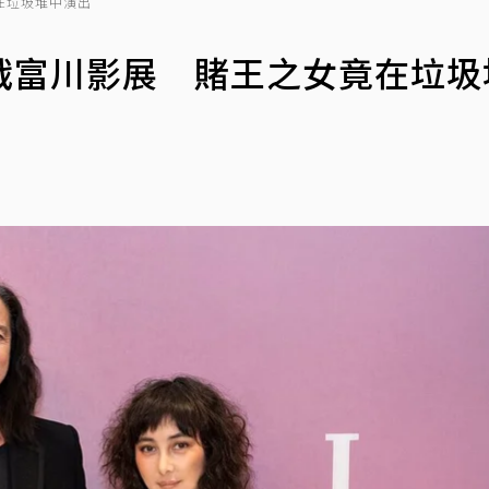
在垃圾堆中演出
戰富川影展 賭王之女竟在垃圾