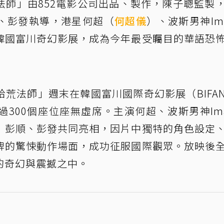
法師」由852電影公司出品、製作，陳子聰監製
、彭發執導，港星何超（
何超儀
）、波斯男神Im
韓國富川奇幻影展，成為今年最受矚目的華語恐
荒法師」週末在韓國富川國際奇幻影展（BIFA
300個座位座無虛席。主演何超、波斯男神Im
」彭順、彭發共同亮相，因片中獨特的角色設定
牌的驚悚動作場面，成功征服國際觀眾。放映後
的奇幻與震撼之中。