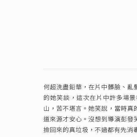
何超洗盡鉛華，在片中髒臉、亂
的她笑談，這次在片中許多場景
山，苦不堪言。她笑說，當時真
道來源才安心。沒想到導演彭發
撿回來的真垃圾，不過都有先消