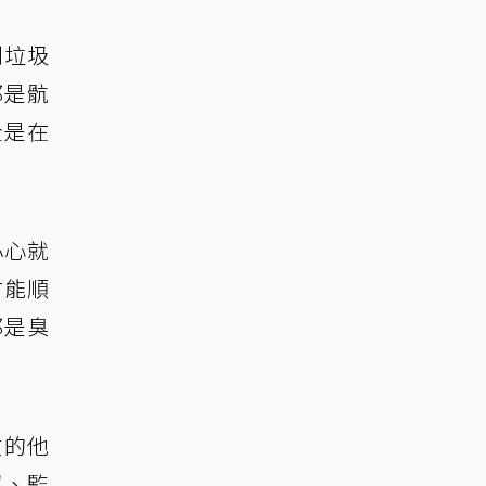
到垃圾
都是骯
全是在
小心就
才能順
都是臭
文的他
超、監