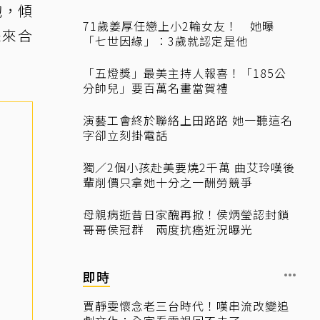
抱，傾
71歲姜厚任戀上小2輪女友！ 她曝
未來合
「七世因緣」：3歲就認定是他
「五燈獎」最美主持人報喜！「185公
分帥兒」要百萬名畫當賀禮
演藝工會終於聯絡上田路路 她一聽這名
字卻立刻掛電話
獨／2個小孩赴美要燒2千萬 曲艾玲嘆後
輩削價只拿她十分之一酬勞競爭
母親病逝昔日家醜再掀！侯炳瑩認封鎖
哥哥侯冠群 兩度抗癌近況曝光
即時
賈靜雯懷念老三台時代！嘆串流改變追