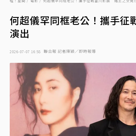
噓！星聞
電影
何超儀罕同框老公！攜手征戰富川影展 賭王之女竟
何超儀罕同框老公！攜手征
演出
聯合報 記者陳穎／即時報導
2026-07-07 16:58