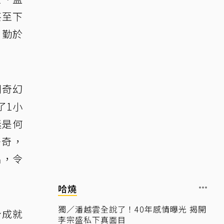
甚至下
，勤於
川奇幻
了1小
迷是何
好奇，
名，令
哈燒
獨／潘越雲全說了！40年感情曝光 揭開
身成就
李宗盛私下真面目