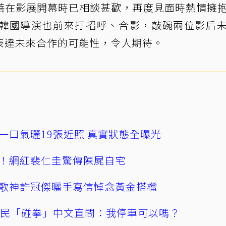
蓓在影展開幕時已相談甚歡，再度見面時熱情擁
韓國導演也前來打招呼、合影，敲碗兩位影后
表達未來合作的可能性，令人期待。
一口氣曬19張近照 真實狀態全曝光
！網紅裴仁圭驚傳陳屍自宅
歌神許冠傑曬手寫信悼念黃金搭檔
親民「碰拳」中文直問：我停車可以嗎？