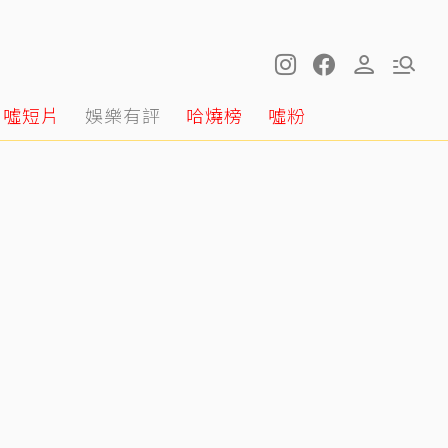
噓短片
娛樂有評
哈燒榜
噓粉