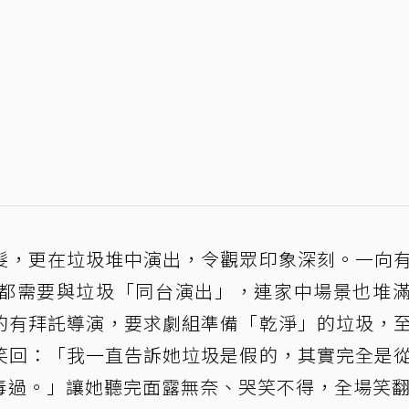
髮，更在垃圾堆中演出，令觀眾印象深刻。一向
都需要與垃圾「同台演出」，連家中場景也堆
的有拜託導演，要求劇組準備「乾淨」的垃圾，
笑回：「我一直告訴她垃圾是假的，其實完全是
毒過。」讓她聽完面露無奈、哭笑不得，全場笑