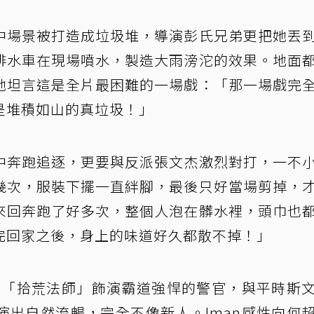
中場景被打造成垃圾堆，導演彭氏兄弟更把她丟
排水車在現場噴水，製造大雨滂沱的效果。地面
她坦言這是全片最困難的一場戲：「那一場戲完
是堆積如山的真垃圾！」
中奔跑追逐，更要與反派張文杰激烈對打，一不
幾次，服裝下擺一直絆腳，最後只好當場剪掉，
來回奔跑了好多次，整個人泡在髒水裡，頭巾也
完回家之後，身上的味道好久都散不掉！」
新片「拾荒法師」飾演霸道強悍的警官，與平時斯
演出自然流暢，完全不像新人。Iman感性向何