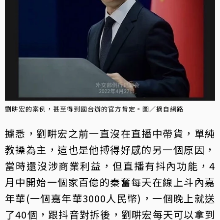
劉畊宏的案例，甚至得到國台辦的官方肯定。圖／摘自網路
據悉，劉畊宏之前一直沒在直播中帶貨，單純
教操為主，這也是他搏得好感的另一個原因，
當時還沒涉商業利益，但直播有抖內功能，4
月中開始一個家百億的秦奮每天在線上斗內嘉
年華(一個嘉年華3000人民幣)，一個晚上就送
了40個，跟抖音對拆後，劉畊宏每天可以拿到