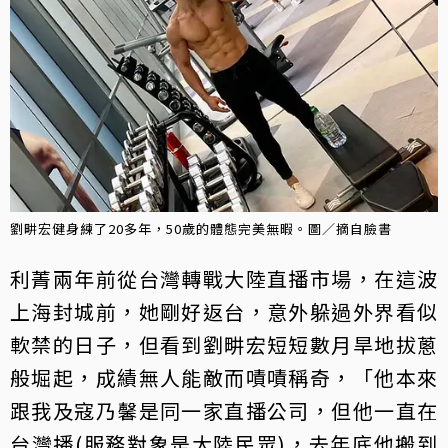
劉畊宏健身練了20多年，50歲的體態完美無暇。圖／摘自臉書
利菁兩年前從台灣轉戰大陸直播市場，在這波
上海封城前，她剛好返台，意外躲過外界看似
軟禁的日子，但看到劉畊宏短短數月旱地拔蔥
般堀起，成績無人能敵而嘖嘖稱奇，「他本來
跟我及寇乃馨是同一家直播公司，但他一直在
台灣播(服務對象是大陸民眾)，去年底他搬到