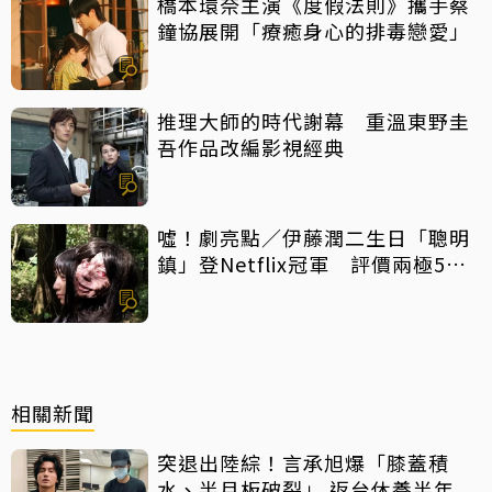
橋本環奈主演《度假法則》攜手蔡
鐘協展開「療癒身心的排毒戀愛」
推理大師的時代謝幕 重溫東野圭
吾作品改編影視經典
噓！劇亮點／伊藤潤二生日「聰明
鎮」登Netflix冠軍 評價兩極5大
特點一次看
相關新聞
突退出陸綜！言承旭爆「膝蓋積
水、半月板破裂」 返台休養半年