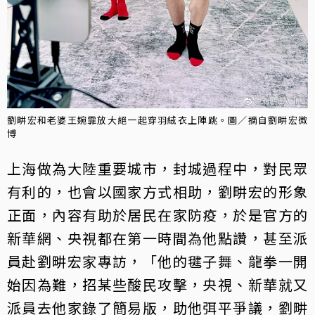
劉畊宏和老婆王婉霏放大絕一起穿羽絨衣上陣跳。圖／摘自劉畊宏微
博
上海做為大陸重要城市，封城過程中，對民眾
有利的，也會以國家方式相助，劉畊宏的形象
正面，內容有助於居民在家防疫，於是官方的
新華網、央視都在第一時間為他點讚，甚至派
員赴劉畊宏家專訪，「他的毽子舞、龍拳一開
始因為難，招某些酸民攻擊，央視、新華就又
派員去他家錄了簡易版，助他弭平爭議，劉畊