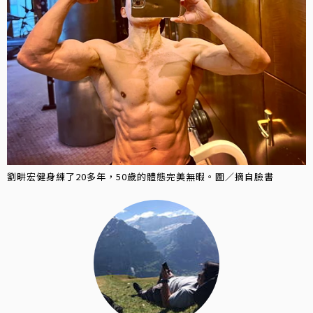
劉畊宏健身練了20多年，50歲的體態完美無暇。圖／摘自臉書