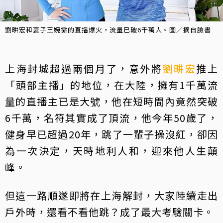
劉畊宏和妻子王婉霏的直播爆火，流量已破6千萬人。圖／摘自臉書
上海封城超過兩個月了，意外將
劉畊宏
推上
「頭部主播」的地位，在大陸，擁有1千萬流
量的直播主已是大號，他在短時間內竟然突破
6千萬，名符其實成了頂流，他今年50歲了，
健身早已超過20年，跳了一輩子操沒紅，卻因
為一次決定，天時地利人和，迎來他人生顛
峰。
但這一路順遂即將在上海解封，大家陸續走出
戶外時，還看不看他跳？成了最大考驗關卡。