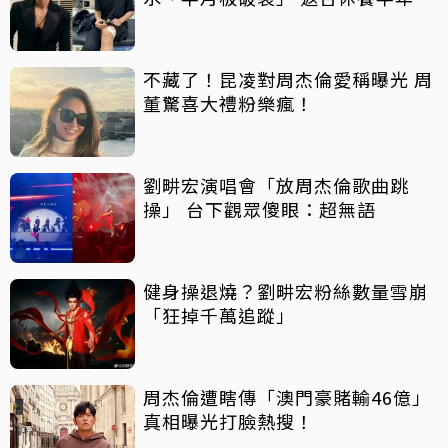
不藏了！昆凌對周杰倫愛稱曝光 周
董驚喜大禮粉樂瘋！
劉畊宏演唱會「放周杰倫歌曲跳
操」 台下觀眾傻眼：超無語
健身操退燒？劉畊宏粉絲數量雪崩
「狂掉千萬追蹤」
周杰倫遭瞎傳「澳門豪賭輸46億」
真相曝光打臉熱搜！