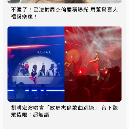
不藏了！昆凌對周杰倫愛稱曝光 周董驚喜大
禮粉樂瘋！
劉畊宏演唱會「放周杰倫歌曲跳操」 台下觀
眾傻眼：超無語