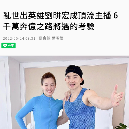
亂世出英雄劉畊宏成頂流主播 6
千萬奔億之路將遇的考驗
聯合報 葉君遠
2022-05-24 09:31