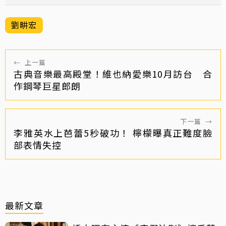
劉畊宏
←
上一篇
古典音樂最高殿堂！維也納愛樂10月訪台 合
作鋼琴巨星郎朗
下一篇
→
李雅英水上芭蕾5秒破功！ 檸檬曝真正難度臉
部表情失控
最新文章