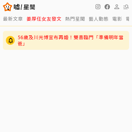
最新文章
姜厚任女友發文
熱門星聞
藝人動態
電影
電
56歲及川光博宣布再婚！雙喜臨門「準備明年當
爸」