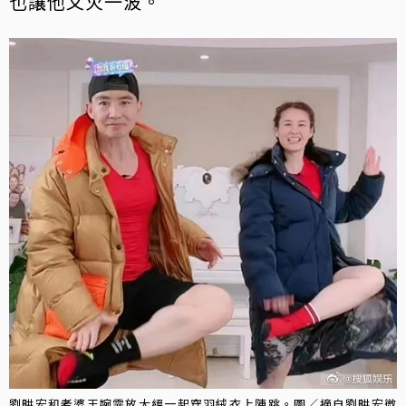
也讓他又火一波。
劉畊宏和老婆王婉霏放大絕一起穿羽絨衣上陣跳。圖／摘自劉畊宏微