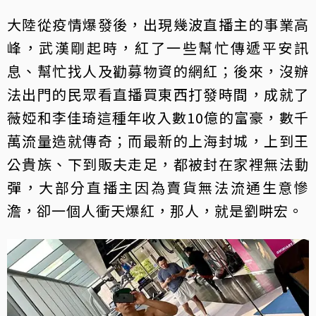
大陸從疫情爆發後，出現幾波直播主的事業高
峰，武漢剛起時，紅了一些幫忙傳遞平安訊
息、幫忙找人及勸募物資的網紅；後來，沒辦
法出門的民眾看直播買東西打發時間，成就了
薇婭和李佳琦這種年收入數10億的富豪，數千
萬流量造就傳奇；而最新的上海封城，上到王
公貴族、下到販夫走足，都被封在家裡無法動
彈，大部分直播主因為賣貨無法流通生意慘
澹，卻一個人衝天爆紅，那人，就是劉畊宏。