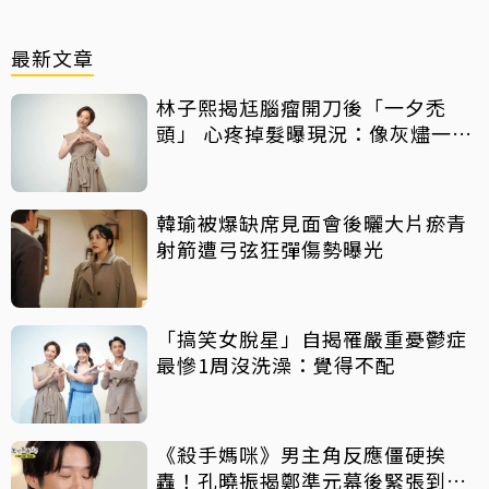
最新文章
林子熙揭尪腦瘤開刀後「一夕禿
頭」 心疼掉髮曝現況：像灰燼一直
飛走
韓瑜被爆缺席見面會後曬大片瘀青
射箭遭弓弦狂彈傷勢曝光
「搞笑女脫星」自揭罹嚴重憂鬱症
最慘1周沒洗澡：覺得不配
《殺手媽咪》男主角反應僵硬挨
轟！孔曉振揭鄭準元幕後緊張到