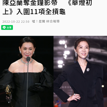
陳亞蘭奪金鐘影帝 《華燈初
上》入圍11項全摃龜
噓！星聞 綜合報導
2022-10-22 22:50