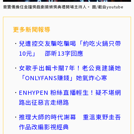
曾寶儀擔任金鐘獎戲劇類頒獎典禮開場主持人。 圖/截自youtube
更多新聞報導
兒遭控交友騙吃騙喝「約吃火鍋只帶
10元」 邵昕13字回應
女歌手出輯卡關7年！老公竟建議她
「ONLYFANS賺錢」她氣炸心寒
ENHYPEN 粉絲直播輕生！疑不堪網
路出征惡言走絕路
推理大師的時代謝幕 重溫東野圭吾
作品改編影視經典