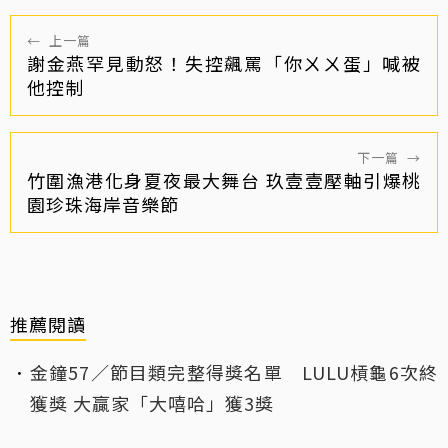
←
上一篇
謝金燕罕見動怒！失控飆罵「你ㄨㄨ蛋」喊被
他控制
下一篇
→
竹圍漁港化身夏夜最大舞台 玖壹壹壓軸引爆桃
園珍珠海岸音樂節
推薦閱讀
金鐘57／節目類完整得獎名單 LULU槓龜6次終
獲獎 大贏家「大嘻哈」獲3獎