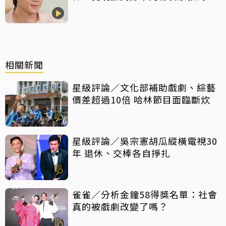
吐 評論家開砲：積極一點
相關新聞
星級評論／文化部補助戲劇、綜藝
價差超過10倍 哈林節目面臨斷炊
星級評論／吳宗憲胡瓜縱橫電視30
年 退休、交棒各自掙扎
雀雀／分析金鐘58得獎名單：社會
真的被戲劇改變了嗎？