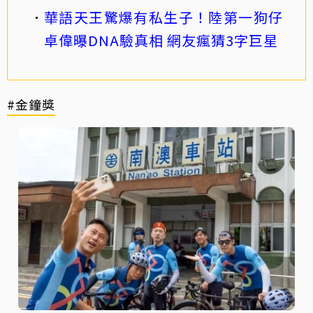
華語天王驚爆有私生子！陸第一狗仔
卓偉曝DNA驗真相 網友瘋猜3字巨星
#金鐘獎