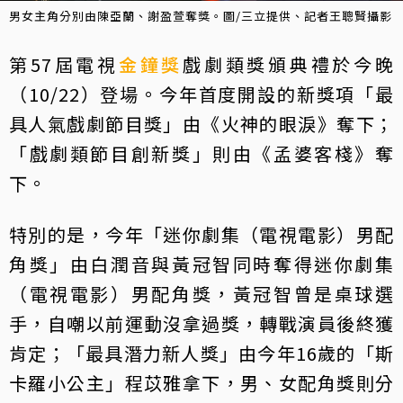
男女主角分別由陳亞蘭、謝盈萱奪獎。圖/三立提供、記者王聰賢攝影
第57屆電視
金鐘獎
戲劇類獎頒典禮於今晚
（10/22）登場。今年首度開設的新獎項「最
具人氣戲劇節目獎」由《火神的眼淚》奪下；
「戲劇類節目創新獎」則由《孟婆客棧》奪
下。
特別的是，今年「迷你劇集（電視電影）男配
角獎」由白潤音與黃冠智同時奪得迷你劇集
（電視電影）男配角獎，黃冠智曾是桌球選
手，自嘲以前運動沒拿過獎，轉戰演員後終獲
肯定；「最具潛力新人獎」由今年16歲的「斯
卡羅小公主」程苡雅拿下，男、女配角獎則分