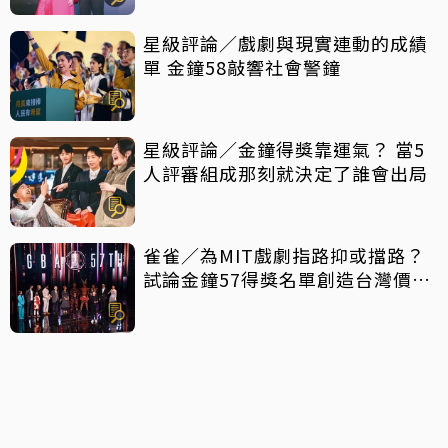
星級評論／戲劇與現實連動的成績
單 金鐘58敲響社會警鐘
星級評論／金鐘得獎靠運氣？ 當5
人評審組成那刻就決定了誰會出局
雀雀／為MIT戲劇指路抑或擋路？
試論金鐘57得獎名單創造台灣價值
密碼