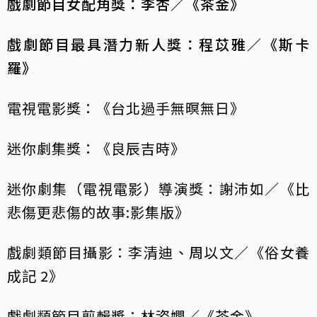
戲劇節目女配角獎：李杏／《茶金》
戲劇節目最具潛力新人獎：程苡雅／《斯卡
羅》
電視電影獎：《台北過手無暝無日》
迷你劇集獎：《良辰吉時》
迷你劇集（電視電影）導演獎：謝沛如／《比
悲傷更悲傷的故事:影集版》
戲劇類節目攝影：李清迪、周以文／《俗女養
成記 2》
戲劇類節目剪輯獎：林姿嫺／《茶金》