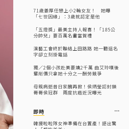
71歲姜厚任戀上小2輪女友！ 她曝
「七世因緣」：3歲就認定是他
「五燈獎」最美主持人報喜！「185公
分帥兒」要百萬名畫當賀禮
演藝工會終於聯絡上田路路 她一聽這名
字卻立刻掛電話
獨／2個小孩赴美要燒2千萬 曲艾玲嘆後
輩削價只拿她十分之一酬勞競爭
母親病逝昔日家醜再掀！侯炳瑩認封鎖
哥哥侯冠群 兩度抗癌近況曝光
即時
韓援啦啦隊女神準備在台置產！語出驚