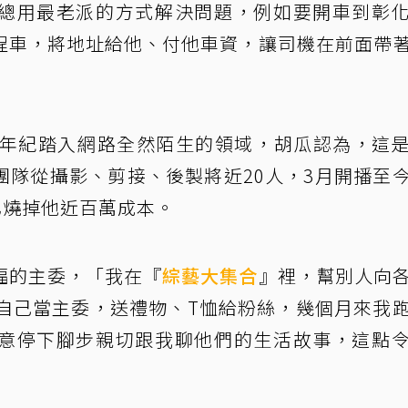
總用最老派的方式解決問題，例如要開車到彰
程車，將地址給他、付他車資，讓司機在前面帶
這年紀踏入網路全然陌生的領域，胡瓜認為，這
團隊從攝影、剪接、後製將近20人，3月開播至
已燒掉他近百萬成本。
福的主委，「我在『
綜藝大集合
』裡，幫別人向
想自己當主委，送禮物、T恤給粉絲，幾個月來我
意停下腳步親切跟我聊他們的生活故事，這點