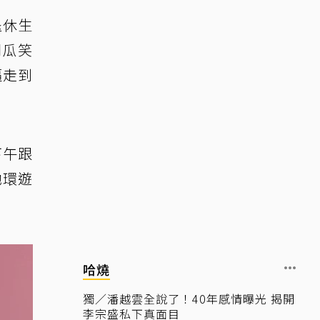
退休生
胡瓜笑
逼走到
下午跟
她環遊
哈燒
獨／潘越雲全說了！40年感情曝光 揭開
李宗盛私下真面目