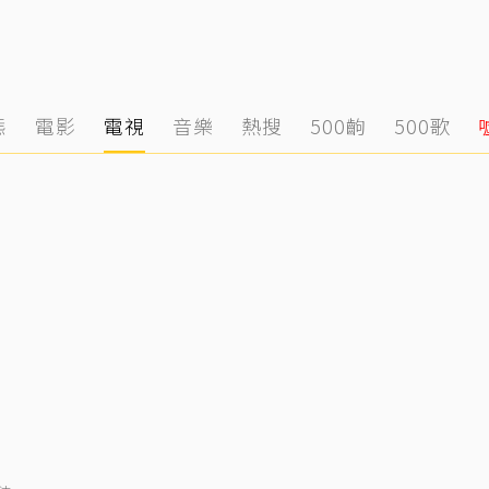
態
電影
電視
音樂
熱搜
500齣
500歌