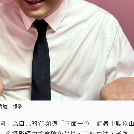
君遠／攝影
適圈，為自己的YT頻道「下面一位」酷暑中爬象
一旁攝影師中途竟臉色發片、口吐白沫，老婆