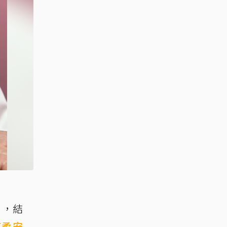
山，結
丁柔安