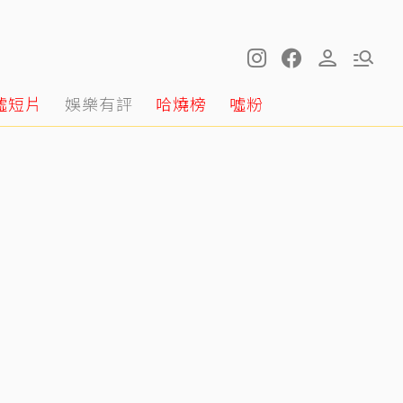
噓短片
娛樂有評
哈燒榜
噓粉