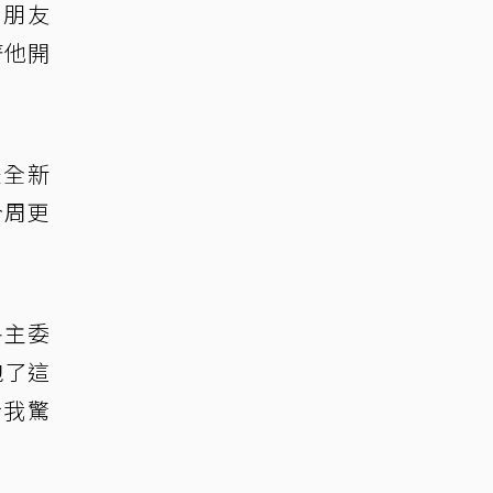
化朋友
著他開
是全新
今周更
各主委
跑了這
令我驚