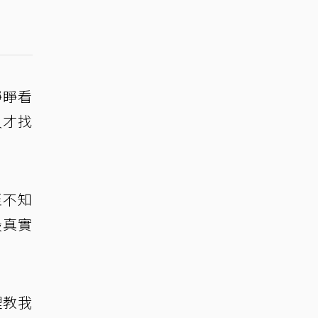
睜睜看
久才找
至不知
最真實
理教我