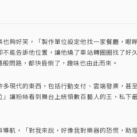
集也夠好笑，「製作單位設定他找一家餐廳，眼
卻不能告訴他位置，讓他繞了車站轉圈圈找了好
蠅般問路，都快昏倒了，趣味也由此而來。
許多現代的東西，包括行動支付、雲端發票，甚
位」讓粉絲看到舞台上統領數百藝人的王，私下
車導航，「對我來說，好像我對樂器的恐慌，助