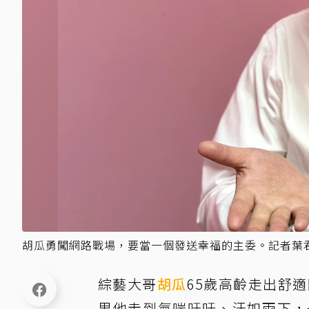
胡瓜勇闖網路戰場，要當一個發送幸福的主委。記者葉
綜藝大哥
胡瓜
65歲高齡走出舒
果他走到氣喘吁吁、汗如雨下，