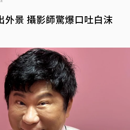
沫
出外景 攝影師驚爆口吐白沫