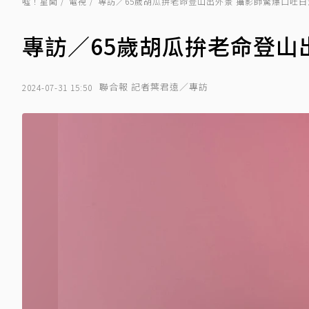
噓！星聞
電視
專訪／65歲胡瓜拚老命登山出外景 攝影師驚爆口吐白
專訪／65歲胡瓜拚老命登山
聯合報 記者葉君遠／專訪
2024-07-31 15:50