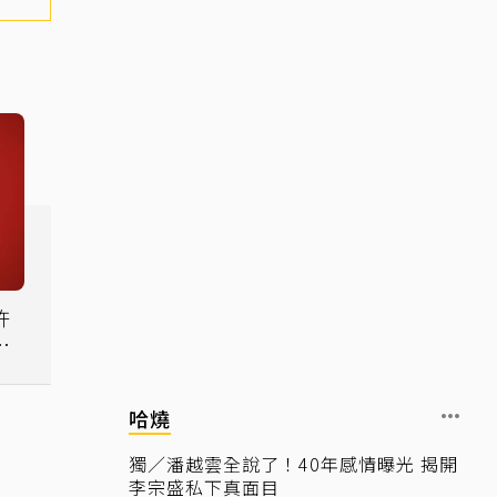
感
哈燒
獨／潘越雲全說了！40年感情曝光 揭開
李宗盛私下真面目