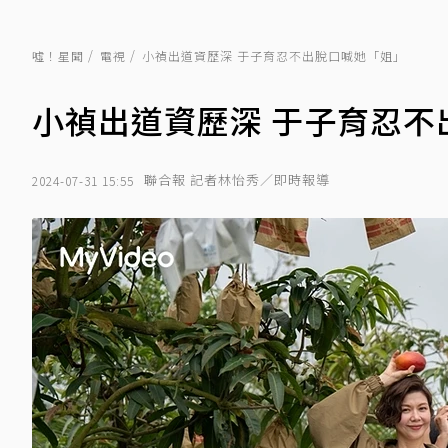
噓！星聞
電視
小禎出道資歷深 于子育忍不出脫口喊她「姐」
小禎出道資歷深 于子育忍不
聯合報 記者林怡秀／即時報導
2024-07-31 15:55