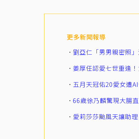
更多新聞報導
劉亞仁「男男親密照」
姜厚任認愛七世重逢！
五月天冠佑20愛女遭
66歲徐乃麟驚現大腸
愛莉莎莎颱風天讓助理