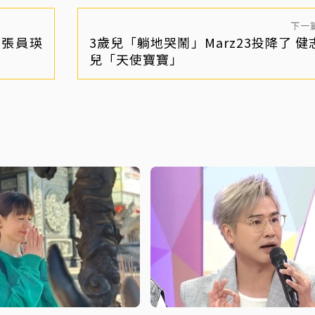
下一
E張員瑛
3歲兒「躺地哭鬧」Marz23投降了 健
兒「天使寶寶」