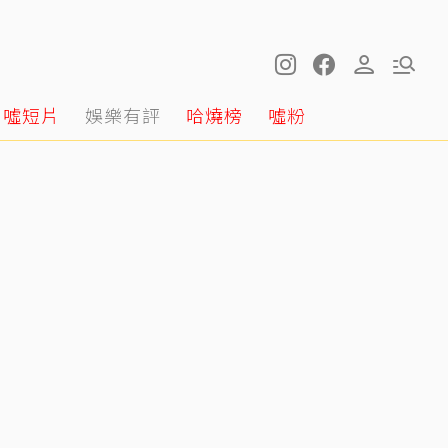
噓短片
娛樂有評
哈燒榜
噓粉