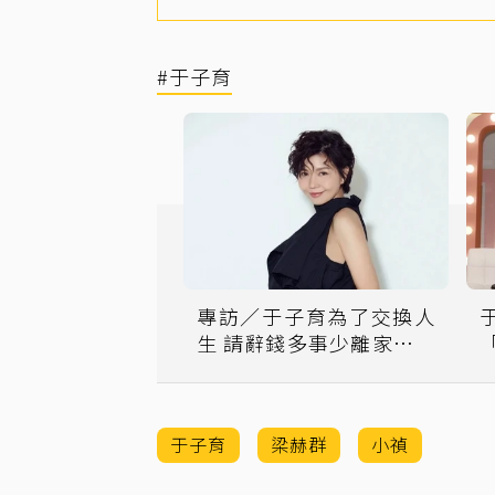
#于子育
專訪／于子育為了交換人
生 請辭錢多事少離家近工
作
于子育
梁赫群
小禎