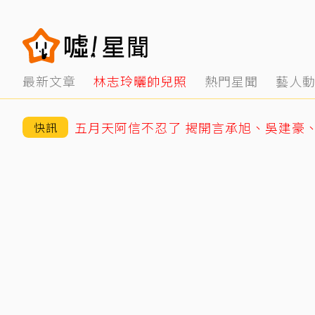
最新文章
林志玲曬帥兒照
熱門星聞
藝人
五月天阿信不忍了 揭開言承旭、吳建豪
快訊