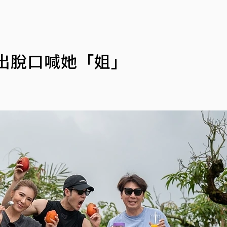
出脫口喊她「姐」