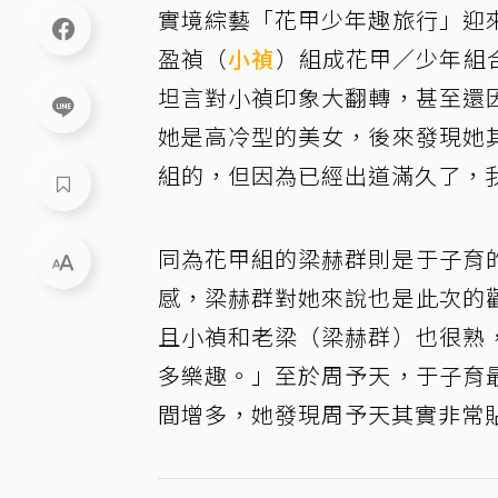
實境綜藝「花甲少年趣旅行」迎
盈禎（
小禎
）組成花甲／少年組合
坦言對小禎印象大翻轉，甚至還
她是高冷型的美女，後來發現她
組的，但因為已經出道滿久了，
同為花甲組的梁赫群則是于子育
感，梁赫群對她來說也是此次的
且小禎和老梁（梁赫群）也很熟
多樂趣。」至於周予天，于子育
間增多，她發現周予天其實非常