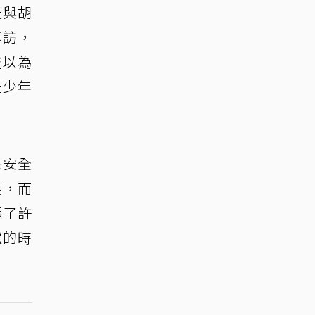
天與胡
專訪，
我以為
是少年
來安全
笑，而
添了許
處的時