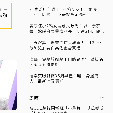
71歲姜厚任戀上小2輪女友！ 她曝
篇
→
「七世因緣」：3歲就認定是他
志讚
姜厚任小2輪女友前夫曝光！以「余家
菁」嫁縣府農業處科長 交往3個月即...
「五燈獎」最美主持人報喜！「185公
分帥兒」要百萬名畫當賀禮
演藝工會終於聯絡上田路路 她一聽這名
字卻立刻掛電話
愷樂突曝雙寶35周早產！曬「身邊男
人」最新情況曝光
即時
被CUE跳韓國當紅「抖胸舞」 胡瓜變成