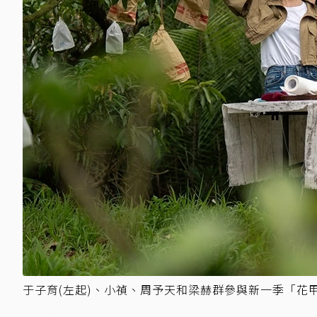
于子育(左起)、小禎、周予天和梁赫群參與新一季「花甲少