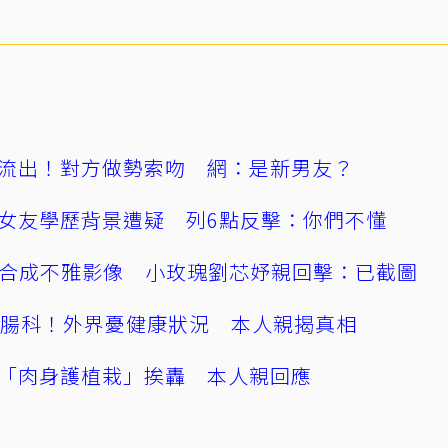
流出！對方做勢索吻 網：是新男友？
女友學歷背景遭疑 列6點反擊：你們不懂
AI合成不雅影像 小玫瑰劉芯妤親回擊：已截圖
直腸科！外界憂健康狀況 本人親揭真相
「肉身護植栽」挨轟 本人親回應