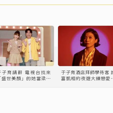
于子育請辭 電視台找來
于子育酒店拜師學待客 許
「盛世美顏」的她當梁赫
富凱相約夜遊大練戀愛
群搭檔
18招