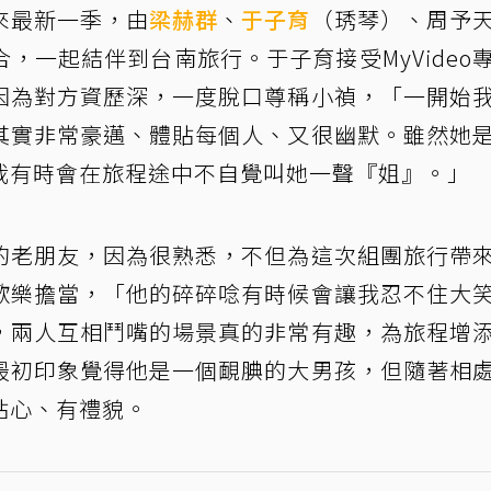
來最新一季，由
梁赫群
、
于子育
（琇琴）、周予
，一起結伴到台南旅行。于子育接受MyVideo
因為對方資歷深，一度脫口尊稱小禎，「一開始
其實非常豪邁、體貼每個人、又很幽默。雖然她
我有時會在旅程途中不自覺叫她一聲『姐』。」
的老朋友，因為很熟悉，不但為這次組團旅行帶
歡樂擔當，「他的碎碎唸有時候會讓我忍不住大
，兩人互相鬥嘴的場景真的非常有趣，為旅程增
最初印象覺得他是一個靦腆的大男孩，但隨著相
貼心、有禮貌。