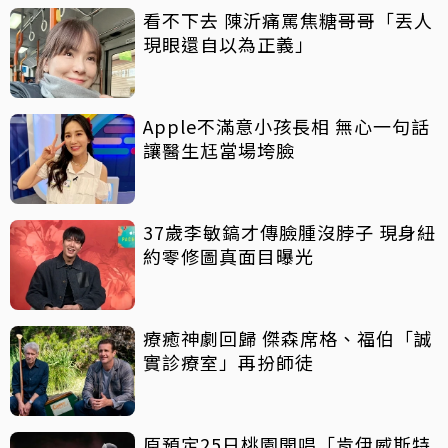
看不下去 陳沂痛罵焦糖哥哥「丟人
現眼還自以為正義」
Apple不滿意小孩長相 無心一句話
讓醫生尪當場垮臉
37歲李敏鎬才傳臉腫沒脖子 現身紐
約零修圖真面目曝光
療癒神劇回歸 傑森席格、福伯「誠
實診療室」再扮師徒
原預定25日桃園開唱「肯伊威斯特