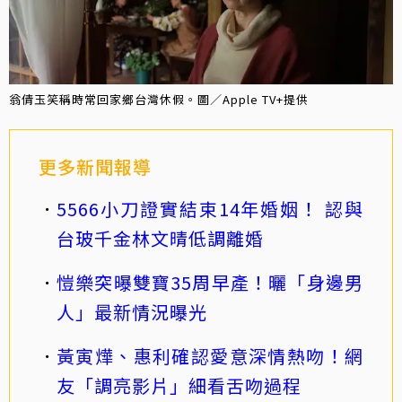
翁倩玉笑稱時常回家鄉台灣休假。圖／Apple TV+提供
更多新聞報導
5566小刀證實結束14年婚姻！ 認與
台玻千金林文晴低調離婚
愷樂突曝雙寶35周早產！曬「身邊男
人」最新情況曝光
黃寅燁、惠利確認愛意深情熱吻！網
友「調亮影片」細看舌吻過程