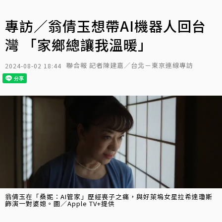
專訪／翁倩玉想帶AI機器人回台
灣 「家鄉總讓我溫暖」
聯合報 記者陳建嘉／台北－東京連線專訪
2024-08-02 18:44
翁倩玉在「桑妮：AI管家」歷經喪子之痛，與好萊塢女星拉希達瓊斯
飾演一對婆媳。圖／Apple TV+提供