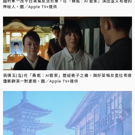
國村隼一改平日黑幫反派形象，在「桑妮 : AI 管家」演出溫文有禮的
神秘人。圖／Apple TV+提供
翁倩玉(左)在「桑妮：AI管家」歷經喪子之痛，與好萊塢女星拉希達
瓊斯飾演一對婆媳。圖／Apple TV+提供