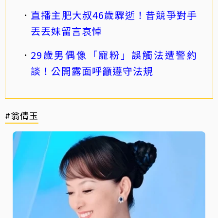
直播主肥大叔46歲驟逝！昔競爭對手
丟丟妹留言哀悼
29歲男偶像「寵粉」誤觸法遭警約
談！公開露面呼籲遵守法規
#翁倩玉