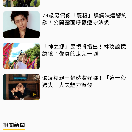
29歲男偶像「寵粉」誤觸法遭警約
談！公開露面呼籲遵守法規
「神之鄉」民視將播出！林玟誼憶
繞境：像真的走完一趟
張凌赫親王楚然嘴好嘟！「這一秒
過火」人夫魅力爆發
相關新聞