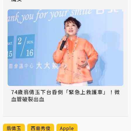
74歲翁倩玉下台昏倒「緊急上救護車」！微
血管破裂出血
翁倩玉
西島秀俊
Apple