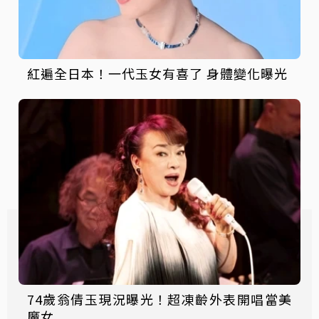
紅遍全日本！一代玉女有喜了 身體變化曝光
74歲翁倩玉現況曝光！超凍齡外表開唱當美
魔女