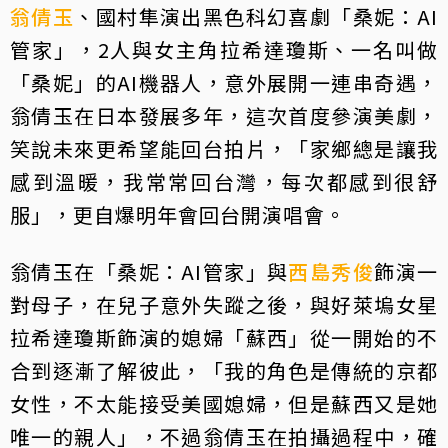
翁倩玉
、國村隼演出黑色科幻喜劇「桑妮：AI
管家」，2人與女主角拉希達瓊斯、一名叫做
「桑妮」的AI機器人，意外展開一連串奇遇，
翁倩玉在日本發展多年，這次首度參演美劇，
笑說未來更希望能回台拍片，「家鄉總是讓我
感到溫暖，我常常回台灣，每次都感到很舒
服」，更自爆明年會回台開演唱會。
翁倩玉在「桑妮：AI管家」與
西島秀俊
飾演一
對母子，在兒子意外失蹤之後，與好萊塢女星
拉希達瓊斯飾演的媳婦「蘇西」從一開始的不
合到逐漸了解彼此，「我的角色是傳統的京都
女性，不太能接受美國媳婦，但是蘇西又是她
唯一的親人」，不過翁倩玉在拍攝過程中，確