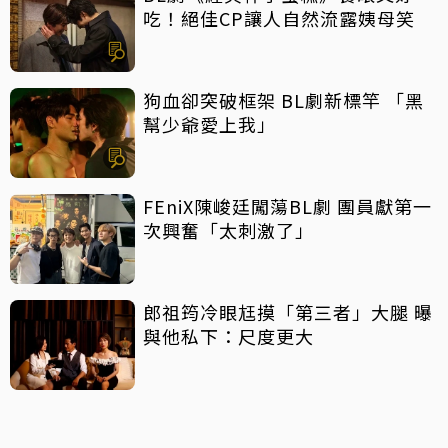
吃！絕佳CP讓人自然流露姨母笑
狗血卻突破框架 BL劇新標竿 「黑
幫少爺愛上我」
FEniX陳峻廷闖蕩BL劇 團員獻第一
次興奮「太刺激了」
郎祖筠冷眼尪摸「第三者」大腿 曝
與他私下：尺度更大