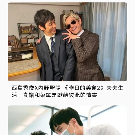
西島秀俊X內野聖陽 《昨日的美食2》夫夫生
活－食譜和菜單是獻給彼此的情書