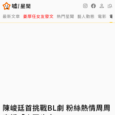
最新文章
姜厚任女友發文
熱門星聞
藝人動態
電影
電
陳峻廷首挑戰BL劇 粉絲熱情周周