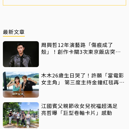
最新文章
周興哲12年演藝路「傷痕成了
殼」！創作卡關3次東京飯店突找
回靈感
木木26歲生日哭了！許願「當電影
女主角」 第三度主持金鐘紅毯再喊
話
江國賓父親節收女兒祝福超滿足
亮哲曝「巨型卷軸卡片」感動