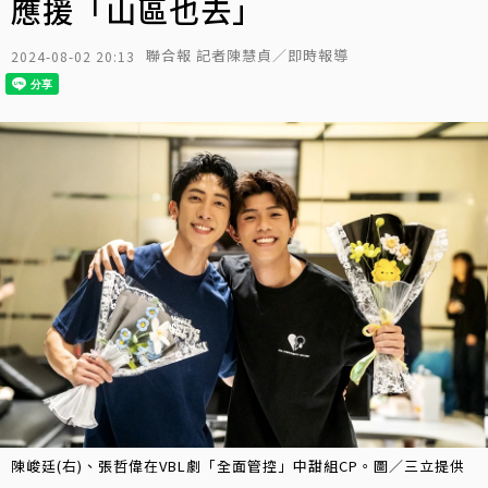
應援「山區也去」
聯合報 記者陳慧貞／即時報導
2024-08-02 20:13
陳峻廷(右)、張哲偉在VBL劇「全面管控」中甜組CP。圖／三立提供