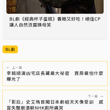
BL劇《經典杯子蛋糕》養眼又好吃！絕佳CP
讓人自然流露姨母笑
BL劇
←
上一篇
李銘順演凶宅店長藏最大祕密 買房最怕什麼
曝光了
下一篇
→
「影后」史艾瑪首闖日本劇組天天像受訓 感
冒失聲崩潰躲NHK廁所痛哭