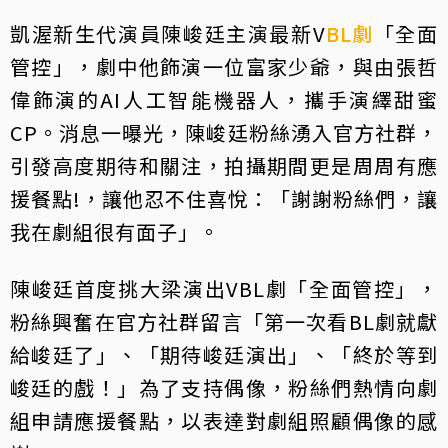
凱渥新生代演員陳峻廷主演最新V
BL劇
「全面
管控」，劇中他飾演一位富家少爺，與由張哲
偉飾演的AI人工智能機器人，攜手演繹甜蜜
CP。消息一曝光，陳峻廷粉絲湧入官方社群，
引發高度期待和關注，拍攝期間更是周周有應
援餐點!，讓他忍不住喜悅：「謝謝粉絲們，讓
我在劇組很有面子」。
陳峻廷首度挑大梁演出VBL劇「全面管控」，
粉絲興奮在官方社群留言「第一次看BL劇就獻
給峻廷了」、「期待峻廷演出」、「終於等到
峻廷的戲！」為了支持偶像，粉絲們熱情向劇
組申請應援餐點，以表達對劇組照顧偶像的感