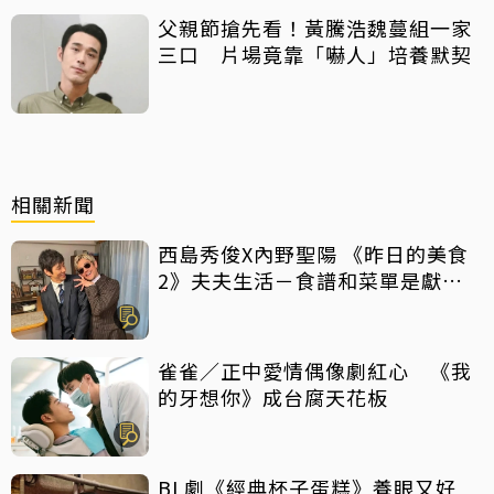
父親節搶先看！黃騰浩魏蔓組一家
三口 片場竟靠「嚇人」培養默契
相關新聞
西島秀俊X內野聖陽 《昨日的美食
2》夫夫生活－食譜和菜單是獻給
彼此的情書
雀雀／正中愛情偶像劇紅心 《我
的牙想你》成台腐天花板
BL劇《經典杯子蛋糕》養眼又好