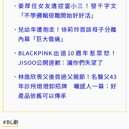
姜厚任女友遭控當小三！發千字文
「不學邏輯很難開始好好活」
兒幼年遭抱走！徐莉玲首談母子分離
內幕「巨大傷痛」
BLACKPINK出道10週年惹眾怒！
JISOO公開道歉：讓你們失望了
林逸欣喪父後首過父親節！名醫父43
年診所熄燈卸招牌 曬感人一幕：好
產品依舊可以傳承
#BL劇