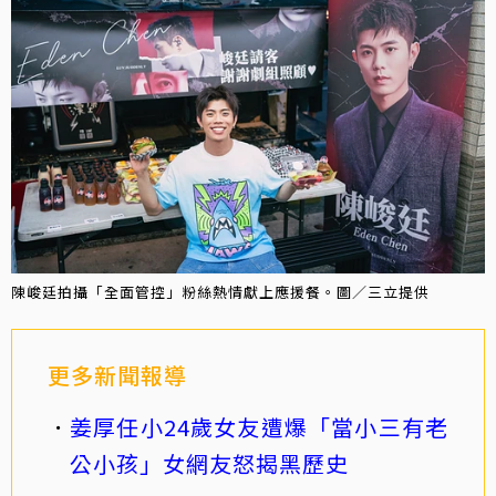
陳峻廷拍攝「全面管控」粉絲熱情獻上應援餐。圖／三立提供
更多新聞報導
姜厚任小24歲女友遭爆「當小三有老
公小孩」女網友怒揭黑歷史