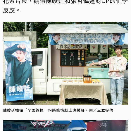
花絮片段，期待陳峻廷和張哲偉這對CP的化學
反應。
陳峻廷拍攝「全面管控」粉絲熱情獻上應援餐。圖／三立提供