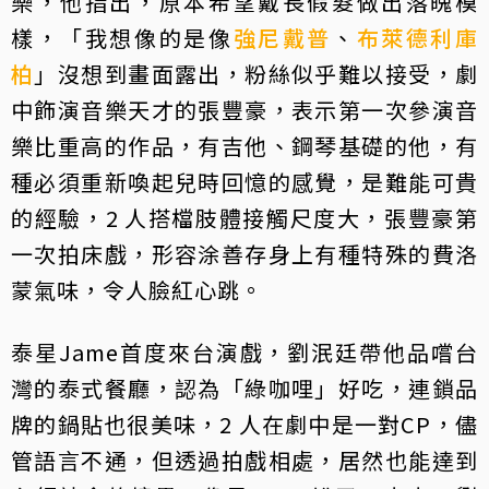
樂，他指出，原本希望戴長假髮做出落魄模
樣，「我想像的是像
強尼戴普
、
布萊德利庫
柏
」沒想到畫面露出，粉絲似乎難以接受，劇
中飾演音樂天才的張豐豪，表示第一次參演音
樂比重高的作品，有吉他、鋼琴基礎的他，有
種必須重新喚起兒時回憶的感覺，是難能可貴
的經驗，2 人搭檔肢體接觸尺度大，張豐豪第
一次拍床戲，形容涂善存身上有種特殊的費洛
蒙氣味，令人臉紅心跳。
泰星Jame首度來台演戲，劉泯廷帶他品嚐台
灣的泰式餐廳，認為「綠咖哩」好吃，連鎖品
牌的鍋貼也很美味，2 人在劇中是一對CP，儘
管語言不通，但透過拍戲相處，居然也能達到