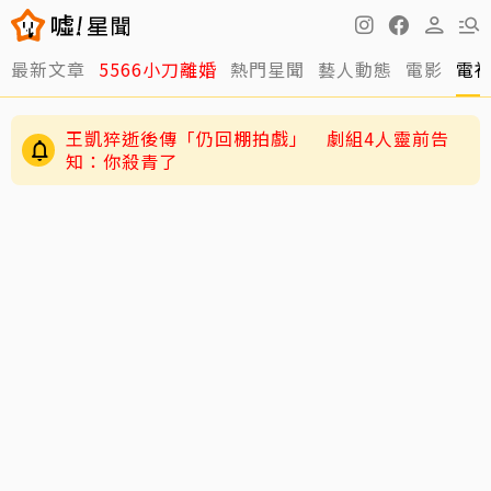
最新文章
5566小刀離婚
熱門星聞
藝人動態
電影
電
王凱猝逝後傳「仍回棚拍戲」 劇組4人靈前告
知：你殺青了