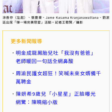
涂善存（左起）、張豐豪、Jame Kasama Kranjanawattana、劉泯
廷出席「彈一場完美戀愛」活動。記者王聰賢／攝影
更多新聞報導
明金成龍鳳胎兒吐「我沒有爸爸」
老師暖回一句話全網鼻酸
周渝民護女超狂！笑喊未來女婿備千
萬聘金
陳妍希9歲兒「小星星」正臉曝光
網驚：陳曉縮小版