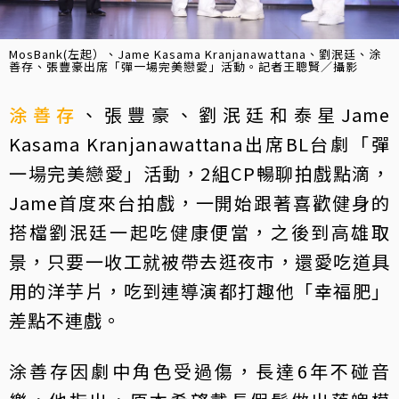
MosBank(左起）、Jame Kasama Kranjanawattana、劉泯廷、涂
善存、張豐豪出席「彈一場完美戀愛」活動。記者王聰賢／攝影
涂善存
、張豐豪、劉泯廷和泰星Jame
Kasama Kranjanawattana出席BL台劇「彈
一場完美戀愛」活動，2組CP暢聊拍戲點滴，
Jame首度來台拍戲，一開始跟著喜歡健身的
搭檔劉泯廷一起吃健康便當，之後到高雄取
景，只要一收工就被帶去逛夜市，還愛吃道具
用的洋芋片，吃到連導演都打趣他「幸福肥」
差點不連戲。
涂善存因劇中角色受過傷，長達6年不碰音