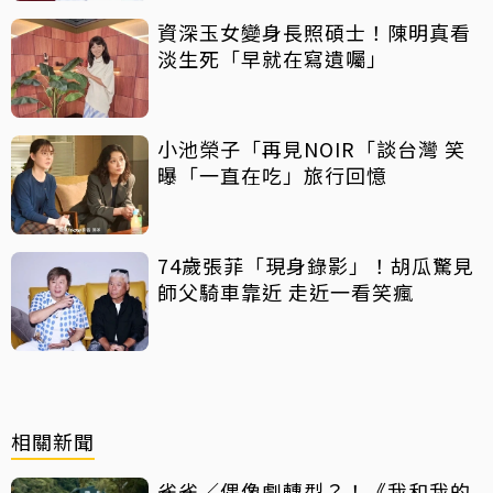
資深玉女變身長照碩士！陳明真看
淡生死「早就在寫遺囑」
小池榮子「再見NOIR「談台灣 笑
曝「一直在吃」旅行回憶
74歲張菲「現身錄影」！胡瓜驚見
師父騎車靠近 走近一看笑瘋
相關新聞
雀雀／偶像劇轉型？！《我和我的