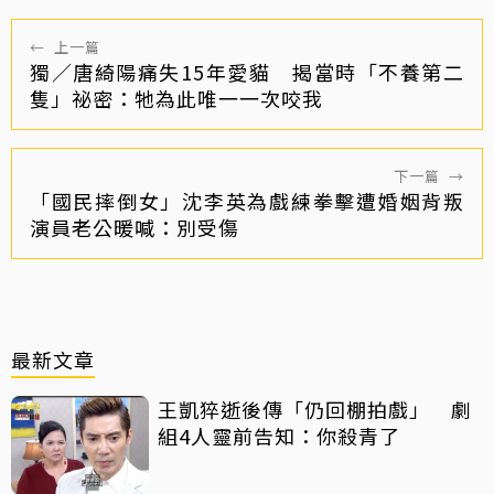
←
上一篇
獨／唐綺陽痛失15年愛貓 揭當時「不養第二
隻」祕密：牠為此唯一一次咬我
下一篇
→
「國民摔倒女」沈李英為戲練拳擊遭婚姻背叛
演員老公暖喊：別受傷
最新文章
王凱猝逝後傳「仍回棚拍戲」 劇
組4人靈前告知：你殺青了