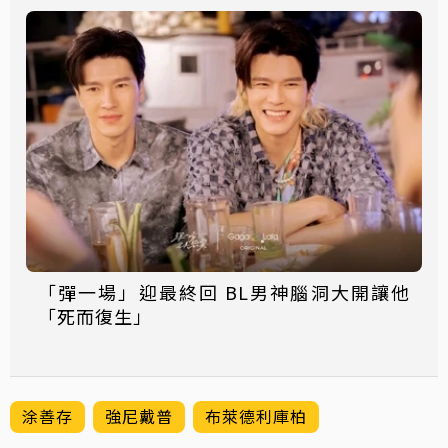
「彈一場」迎最終回 BL男神腦洞大開讓他
「死而復生」
涂善存
強尼戴普
布萊德利庫柏