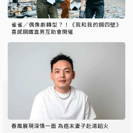
雀雀／偶像劇轉型？！《我和我的鋼四壁》
喜感鋼鐵直男互助會開催
春風展現深情一面 為癌末妻子赴湯蹈火