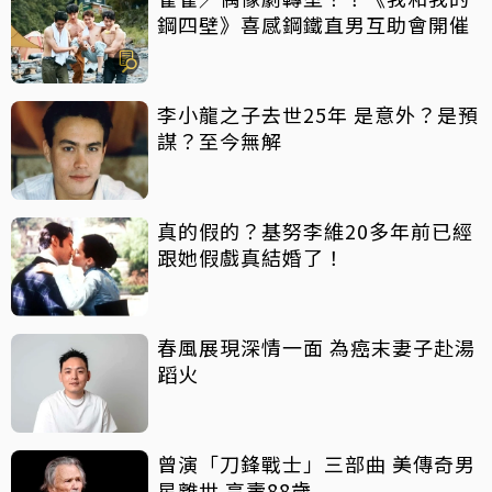
鋼四壁》喜感鋼鐵直男互助會開催
李小龍之子去世25年 是意外？是預
謀？至今無解
真的假的？基努李維20多年前已經
跟她假戲真結婚了！
春風展現深情一面 為癌末妻子赴湯
蹈火
曾演「刀鋒戰士」三部曲 美傳奇男
星離世 享壽88歲