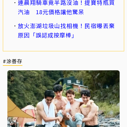
連晨翔騎車竟半路沒油！提寶特瓶買
汽油 18元價格讓他驚呆
放火澎湖垃圾山找相機！民宿曝丟棄
原因「誤認成按摩棒」
#涂善存