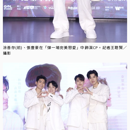
涂善存(前)、張豐豪在「彈一場完美戀愛」中飾演CP。記者王聰賢／
攝影