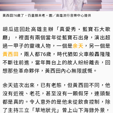
黃西田76歲了，仍童顏未老。圖／高雄流行音樂中心提供
胡瓜這回赴高雄主辦「真愛秀·藍寶石大歌
廳」，裡面有兩個當年從藍寶石出身，演出超
過一甲子的靈魂人物，一個是
余天
，另一個是
黃西田
，兩人都76歲，時代猶如火車般轟隆隆
不斷往前進，當年舞台上的故人紛紛離去，回
想那些革命夥伴，黃西田內心無限感慨。
余天這次出來，已有老態，但黃西田不同，他
沒有近視、老花，甚至沒有一顆假牙，連頭髮
都是真的。令人意外的是他未從飲食控制，除
了主持三立「草地狀元」曾上山下海錄外景，