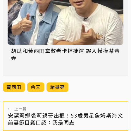
胡瓜和黃西田拿敬老卡搭捷運 誤入摸摸茶巷
弄
黃西田
余天
豬哥亮
←
上一篇
安潔莉娜裘莉親哥出櫃！53歲男星詹姆斯海文
前妻節目鬆口認：我是同志