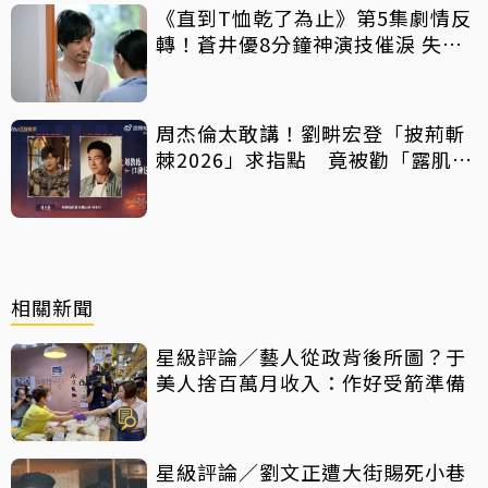
《直到T恤乾了為止》第5集劇情反
轉！蒼井優8分鐘神演技催淚 失蹤
丈夫突喊「我回來了」全網氣炸
周杰倫太敢講！劉畊宏登「披荊斬
棘2026」求指點 竟被勸「露肌肉
就好」
相關新聞
星級評論／藝人從政背後所圖？于
美人捨百萬月收入：作好受箭準備
星級評論／劉文正遭大街賜死小巷