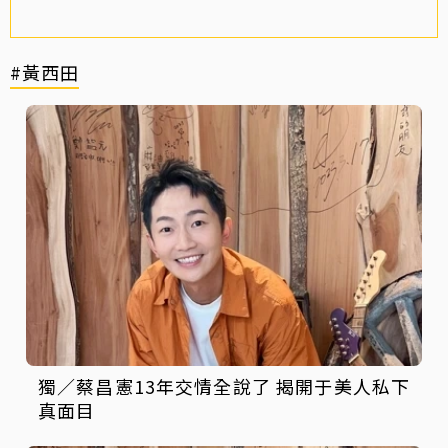
#黃西田
獨／蔡昌憲13年交情全說了 揭開于美人私下
真面目