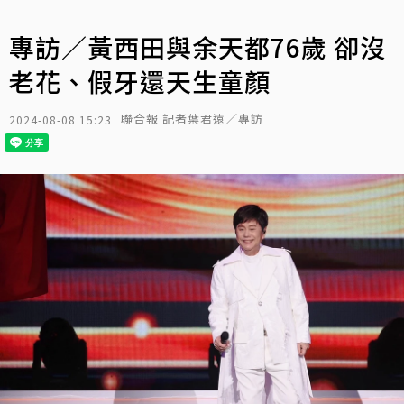
專訪／黃西田與余天都76歲 卻沒
老花、假牙還天生童顏
聯合報 記者葉君遠／專訪
2024-08-08 15:23