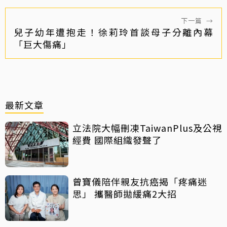
下一篇
→
兒子幼年遭抱走！徐莉玲首談母子分離內幕
「巨大傷痛」
最新文章
立法院大幅刪凍TaiwanPlus及公視
經費 國際組織發聲了
曾寶儀陪伴親友抗癌揭「疼痛迷
思」 攜醫師拋緩痛2大招