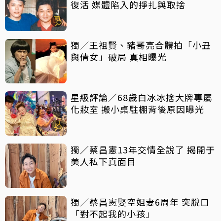
復活 媒體陷入的掙扎與取捨
獨／王祖賢、豬哥亮合體拍「小丑
與倩女」破局 真相曝光
星級評論／68歲白冰冰捨大牌專屬
化妝室 搬小桌駐棚背後原因曝光
獨／蔡昌憲13年交情全說了 揭開于
美人私下真面目
獨／蔡昌憲娶空姐妻6周年 突脫口
「對不起我的小孩」