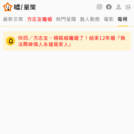
快訊／方志友、楊銘威離婚了！結束12年婚「無
最新文章
方志友離婚
熱門星聞
藝人動態
電影
電視
法再做情人永遠是家人」
老高與小茉新片「AI圖片也沒了」全程黑底白
字 網驚：直接變Podcast
12年婚姻走到盡頭早有跡象？楊銘威、方志友過
去婚姻裂痕一次看