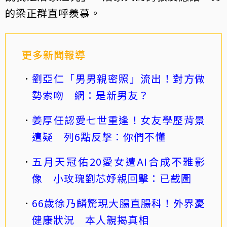
的梁正群直呼羨慕。
更多新聞報導
劉亞仁「男男親密照」流出！對方做
勢索吻 網：是新男友？
姜厚任認愛七世重逢！女友學歷背景
遭疑 列6點反擊：你們不懂
五月天冠佑20愛女遭AI合成不雅影
像 小玫瑰劉芯妤親回擊：已截圖
66歲徐乃麟驚現大腸直腸科！外界憂
健康狀況 本人親揭真相