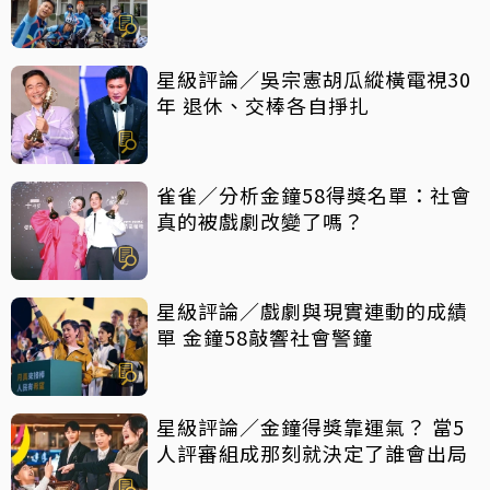
星級評論／吳宗憲胡瓜縱橫電視30
年 退休、交棒各自掙扎
雀雀／分析金鐘58得獎名單：社會
真的被戲劇改變了嗎？
星級評論／戲劇與現實連動的成績
單 金鐘58敲響社會警鐘
星級評論／金鐘得獎靠運氣？ 當5
人評審組成那刻就決定了誰會出局