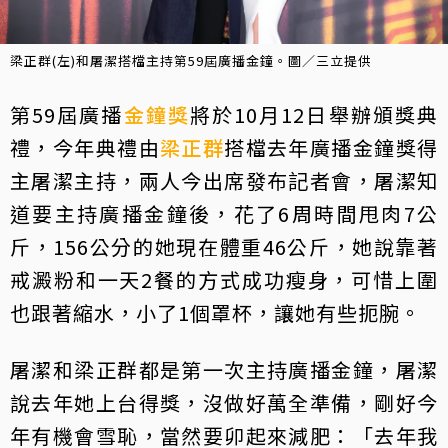
梁正群(左)和屠潔搭檔主持第59屆廣播金鐘。圖／三立提供
第59屆廣播
金鐘獎
將於10月12日舉辦頒獎典
禮，今年典禮由
梁正群
搭檔去年廣播金鐘獎得
主屠潔主持，兩人今出席發布記者會，屠潔知
道要主持廣播金鐘後，花了6周時間甩肉7公
斤，156公分的她現在體重46公斤，她說靠著
戒澱粉和一天2餐的方式成功瘦身，可惜上圍
也跟著縮水，小了1個罩杯，讓她有些扼腕。
屠潔和梁正群都是第一次主持廣播金鐘，屠潔
說去年她上台得獎，沒做好萬全準備，剛好今
年有機會雪恥，當然要卯起來減肥：「去年我