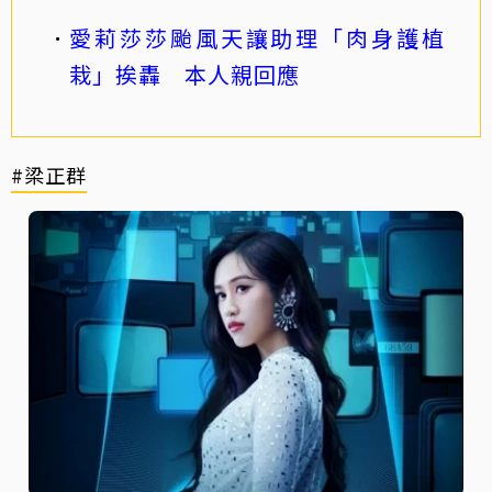
愛莉莎莎颱風天讓助理「肉身護植
栽」挨轟 本人親回應
#梁正群