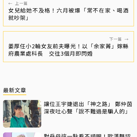
←
上一篇
女兒給她不及格！六月被爆「常不在家、喝酒
就吵架」
下一篇
→
姜厚任小2輪女友前夫曝光！以「余家菁」嫁縣
府農業處科長 交往3個月即閃婚
最新文章
讓位王宇婕退出「神之路」 鄭仲茵
深夜吐心聲「說不難過是騙人的」
對岳母這一點看不順眼！歐漢聲認