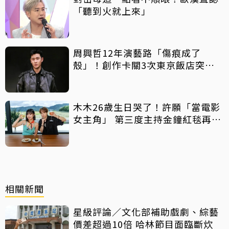
「聽到火就上來」
周興哲12年演藝路「傷痕成了
殼」！創作卡關3次東京飯店突找
回靈感
木木26歲生日哭了！許願「當電影
女主角」 第三度主持金鐘紅毯再喊
話
相關新聞
星級評論／文化部補助戲劇、綜藝
價差超過10倍 哈林節目面臨斷炊