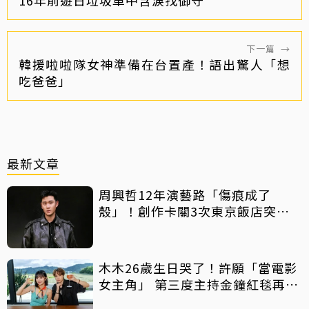
16年前遊日垃圾車中含淚找御守
下一篇
→
韓援啦啦隊女神準備在台置產！語出驚人「想
吃爸爸」
最新文章
周興哲12年演藝路「傷痕成了
殼」！創作卡關3次東京飯店突找
回靈感
木木26歲生日哭了！許願「當電影
女主角」 第三度主持金鐘紅毯再喊
話