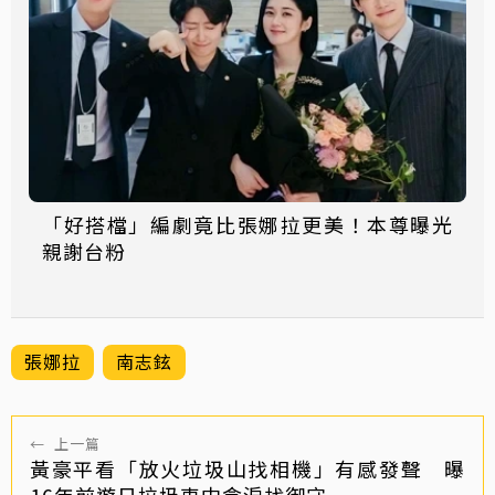
「好搭檔」編劇竟比張娜拉更美！本尊曝光
親謝台粉
張娜拉
南志鉉
←
上一篇
黃豪平看「放火垃圾山找相機」有感發聲 曝