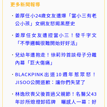
更多新聞報導
姜厚任小24歲女友遭爆「當小三有老
公小孩」女網友怒揭黑歷史
姜厚任女友遭控當小三！發千字文
「不學邏輯很難開始好好活」
兒幼年遭抱走！徐莉玲首談母子分離
內幕「巨大傷痛」
BLACKPINK出道10週年惹眾怒！
JISOO公開道歉：讓你們失望了
林逸欣喪父後首過父親節！名醫父43
年診所熄燈卸招牌 曬感人一幕：好