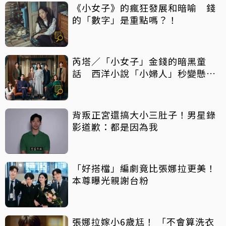
《小女子》的瘋狂發展和暗喻 錢
的「數字」是重點嗎？！
芮塔／「小女子」金錢的暗黑童
話 西洋小說「小婦人」秒變懸疑
推理片
背叛正宮還搞大小三肚子！男星錄
影道歉：都是因為我
「好搭檔」編劇竟比張娜拉更美！
本尊曝光親謝台粉
張娜拉嫁小6歲尪！ 「不會算洗衣