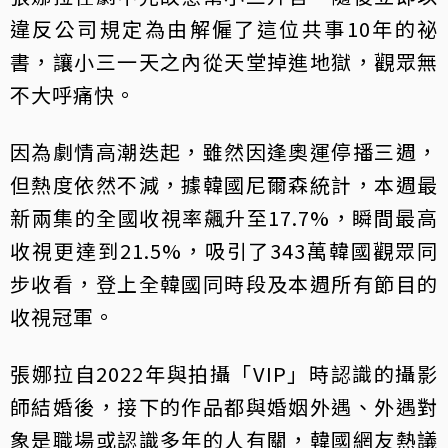
違反公司規定為由解僱了這位共事10年的祕
書，讓小三一天之內從天堂掉進地獄，觀眾無
不大呼痛快。
因為劇情高潮迭起，雖然因逢奧運停播三週，
但熱度依然不減，據韓國尼爾森統計，本週最
新兩集的全國收視率飆升至17.7%，瞬間最高
收視更達到21.5%，吸引了343萬韓國觀眾同
步收看，登上全韓國同時段及本週所有節目的
收視冠軍。
張娜拉自2022年與拍攝「VIP」時認識的攝影
師結婚後，接下的作品都與婚姻外遇、外遇對
象是職場或認識多年的人有關，韓國網友熱議