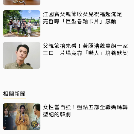
江國賓父親節收女兒祝福超滿足
亮哲曝「巨型卷軸卡片」感動
父親節搶先看！黃騰浩魏蔓組一家
三口 片場竟靠「嚇人」培養默契
相關新聞
女性當自強！盤點五部全職媽媽轉
型記的韓劇