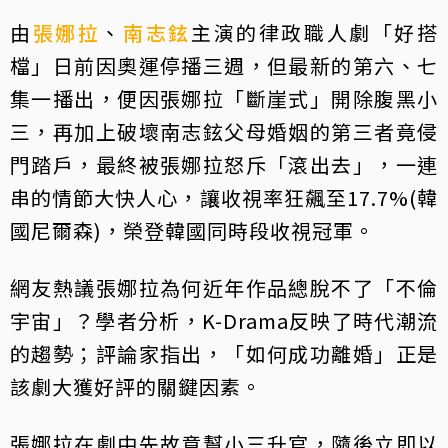
由
張娜拉
、
南志鉉
主演的律政職人劇「好搭
檔」日前因奧運停播三週，但最新的第六、七
集一播出，便因張娜拉「斷崖式」開除腹黑小
三，再加上破壞南志鉉父母婚姻的第三者竟侵
門踏戶，最終被張娜拉怒斥「滾出去」，一連
串的情節大快人心，讓收視率狂飆至17.7%(韓
國尼爾森)，榮登韓國同時段收視冠軍。
網友熱議張娜拉為何近年作品總脫不了「不倫
宇宙」？學者分析，K-Drama反映了時代潮流
的趨勢；評論家指出，「如何成功離婚」正是
該劇大獲好評的關鍵因素。
張娜拉在劇中先故意幫小三升官，隨後立即以