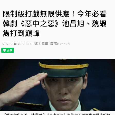
限制級打戲無限供應！今年必看
韓劇《惡中之惡》池昌旭、魏嘏
雋打到巔峰
噓！星聞 海那Hannah
2023-10-25 09:00
「韓國動作男神」池昌旭在《惡中之惡》飾演潛入販毒集團臥底的警