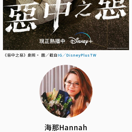
《惡中之惡》劇照。 圖／截自
IG／DisneyPlusTW
海那Hannah