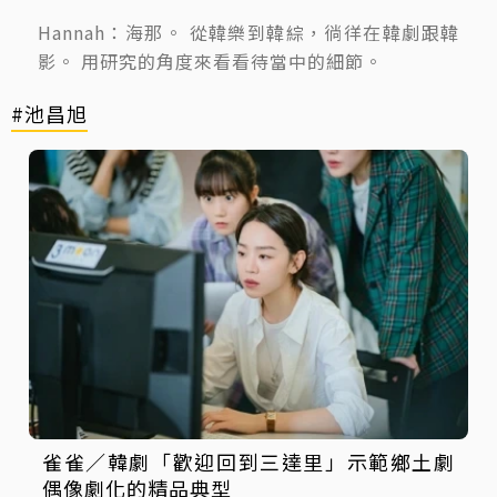
Hannah：海那。 從韓樂到韓綜，徜徉在韓劇跟韓
影。 用研究的角度來看看待當中的細節。
#池昌旭
雀雀／韓劇「歡迎回到三達里」示範鄉土劇
偶像劇化的精品典型