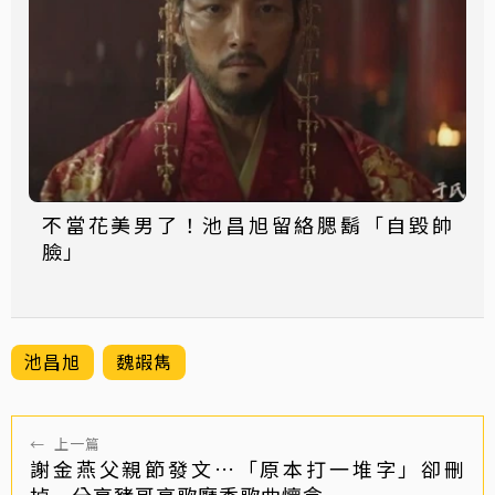
不當花美男了！池昌旭留絡腮鬍「自毀帥
臉」
池昌旭
魏嘏雋
←
上一篇
謝金燕父親節發文…「原本打一堆字」卻刪
掉 分享豬哥亮歌廳秀歌曲懷念