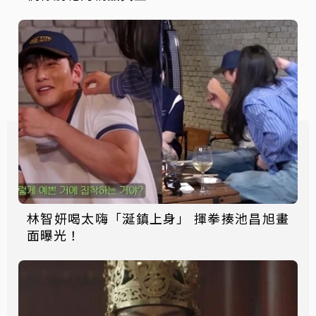
林智妍喝太嗨「涎鎮上身」 揮拳揍池昌旭畫
面曝光！