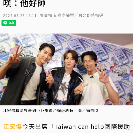
嘆：他好帥
聯合報 記者李姿瑩／台北即時報導
2024-08-23 16:11
江宏傑和温昇豪到小巨蛋後台探班利特。圖／摘自IG
江宏傑
今天出席「Taiwan can help國際援助