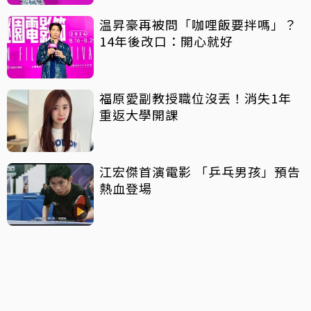
温昇豪再被問「咖哩飯要拌嗎」？
14年後改口：開心就好
福原愛副教授職位沒丟！消失1年
重返大學開課
江宏傑首演電影 「乒乓男孩」預告
熱血登場