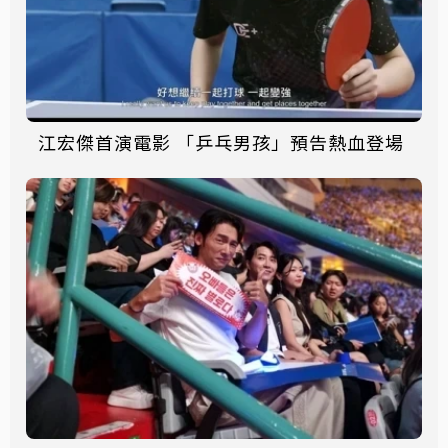
江宏傑首演電影 「乒乓男孩」預告熱血登場