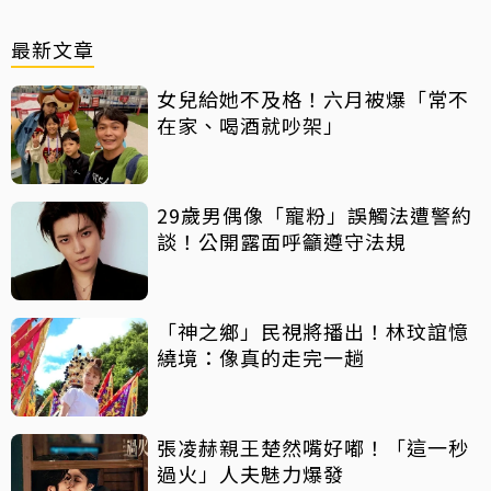
最新文章
女兒給她不及格！六月被爆「常不
在家、喝酒就吵架」
29歲男偶像「寵粉」誤觸法遭警約
談！公開露面呼籲遵守法規
「神之鄉」民視將播出！林玟誼憶
繞境：像真的走完一趟
張凌赫親王楚然嘴好嘟！「這一秒
過火」人夫魅力爆發