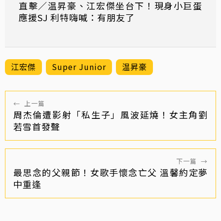
直擊／温昇豪、江宏傑坐台下！現身小巨蛋
應援SJ 利特嗨喊：有朋友了
江宏傑
Super Junior
温昇豪
←
上一篇
周杰倫遭影射「私生子」風波延燒！女主角劉
若雪首發聲
下一篇
→
最思念的父親節！女歌手懷念亡父 溫馨約定夢
中重逢