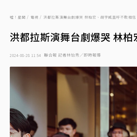
噓！星聞
電視
洪都拉斯演舞台劇爆哭 林柏宏、胡宇威直呼不敢相信
洪都拉斯演舞台劇爆哭 林柏
聯合報 記者林怡秀／即時報導
2024-08-28 11:54