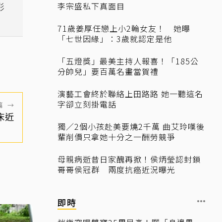
李宗盛私下真面目
」
71歲姜厚任戀上小2輪女友！ 她曝
「七世因緣」：3歲就認定是他
「五燈獎」最美主持人報喜！「185公
分帥兒」要百萬名畫當賀禮
演藝工會終於聯絡上田路路 她一聽這名
字卻立刻掛電話
篇
→
床近
獨／2個小孩赴美要燒2千萬 曲艾玲嘆後
輩削價只拿她十分之一酬勞競爭
母親病逝昔日家醜再掀！侯炳瑩認封鎖
哥哥侯冠群 兩度抗癌近況曝光
即時