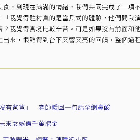
美食，到現在滿滿的情緒，我們共同完成了一項
，「我覺得駐村真的是當兵式的體驗，他們問我
苦？我覺得實境比較辛苦。可是如果沒有前面和
生出來，很難得到台下又響又亮的回饋，整個過
沒有爸爸」 老師暖回一句話全網鼻酸
未來女婿備千萬聘金
」正臉曝光 網驚：陳曉縮小版