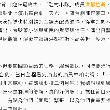
14集節目迎來最終集，「駐村小隊」成員
洪都拉斯
鄉親北上演出舞台劇「天光」。舞台劇陣容豪華
表演指導也特別請到金鐘男配黃迪揚，從拿到劇
演出，考驗著小隊與鄉民的默契與信任。演出日
現身觀賞，演後座談讓洪都拉斯、高英軒一度落
不但要闖關節目給的任務、服務鄉民，同時要進
台劇。當日全程看完演出的演員林柏宏說：「
劇非常感動，這應該要排二個月吧！我還想說到
，原來是獅潭的鄉親，真的好佩服！」擔任節目
，「有點為他們（鄉親）緊張，以為他們會需要
胡宇威佩服。