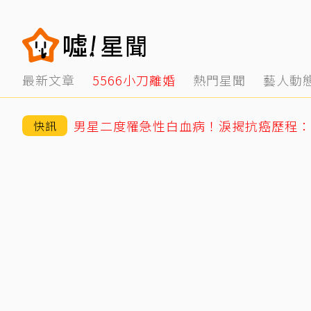
最新文章
5566小刀離婚
熱門星聞
藝人動
男星二度罹急性白血病！淚揭抗癌歷程：
快訊