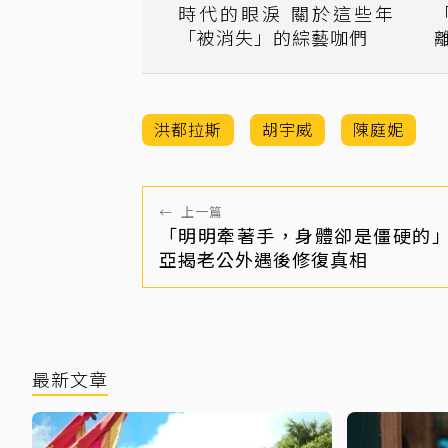
時代的眼淚 關於這些年
「被消失」的綜藝咖們
離婚 
洪都拉斯
胡宇威
陳庭妮
←
上一篇
「明明牽著手，身體卻是僵硬的
亞揭老公外遇後修復真相
最新文章