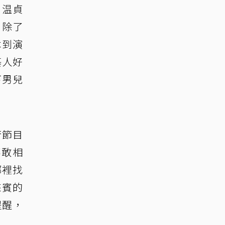
、温貞
，除了
本到演
藝人好
下男兒
行節目
不敢相
哪裡找
來賓的
提醒，