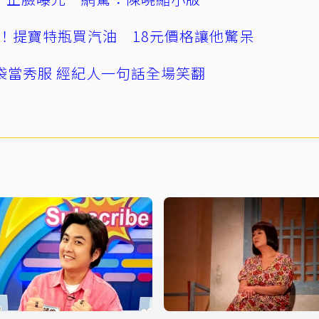
！提寶特瓶買汽油 18元價格讓他驚呆
袋當秀服 經紀人一句話全場笑翻