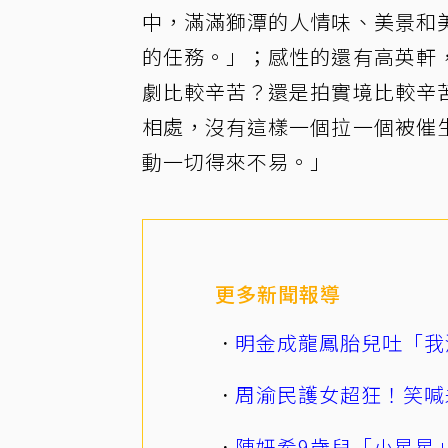
中，滿滿獅潭的人情味、美景和
的任務。」；感性的還有高英軒
劇比較辛苦？還是拍實境比較辛
相處，沒有這樣一個拉一個被催
動一切得來不易。」
更多新聞報導
明金成龍鳳胎兒吐「我
周渝民護女超狂！笑喊
陳妍希9歲兒「小星星