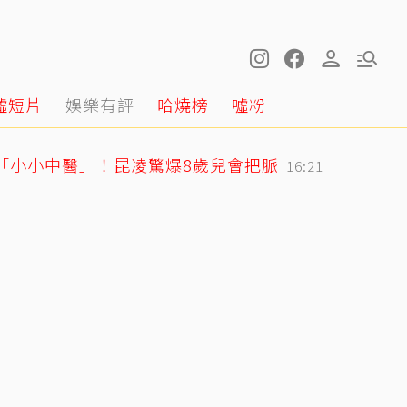
噓短片
娛樂有評
哈燒榜
噓粉
身「小小中醫」！昆凌驚爆8歲兒會把脈
16:21