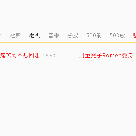
態
電影
電視
音樂
熱搜
500齣
500歌
痛苦到不想回想
周董兒子Romeo變
16:50