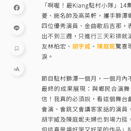
「啊喔！最Kiang駐村小隊」
菱、施名帥及高英軒，攜手獅潭
四位優秀演員、金曲歌后吉那，
出不到三週，只進行三天彩排就
友林柏宏、
胡宇威
、
陳庭妮
驚喜
淚。
節目駐村獅潭一個月，一個月內
最終的成果展現：與鄉民合演舞
信！我真的必須說，看這個舞台
會演、會跳又會講客家話的演員
胡宇威及陳庭妮夫婦也到場力挺
但這真是場好哭又好笑的作品」