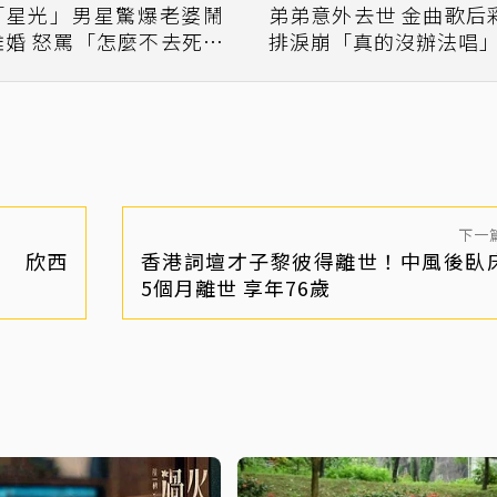
「星光」男星驚爆老婆鬧
弟弟意外去世 金曲歌后彩
怒罵「怎麼不去死一
排淚崩「真的沒辦法唱
死」
下一
」 欣西
香港詞壇才子黎彼得離世！中風後臥
5個月離世 享年76歲