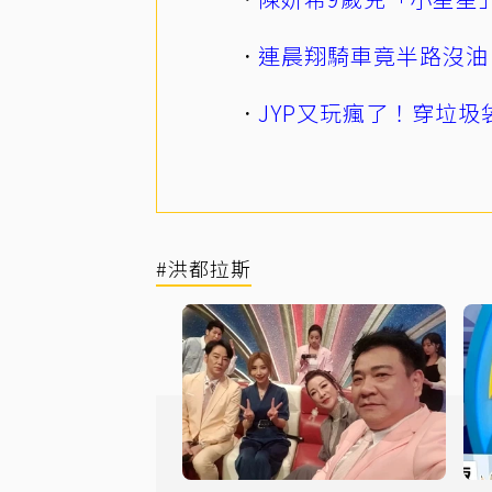
連晨翔騎車竟半路沒油
JYP又玩瘋了！穿垃圾
#洪都拉斯