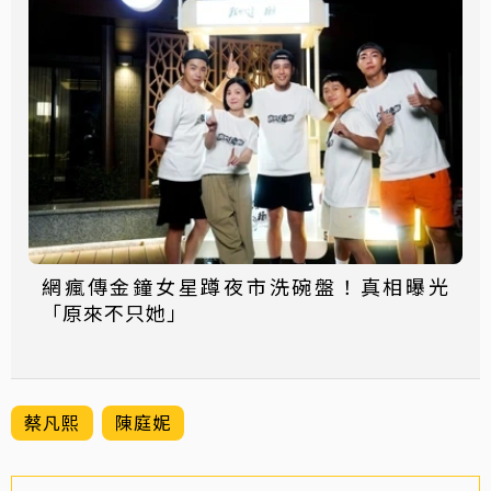
網瘋傳金鐘女星蹲夜市洗碗盤！真相曝光
「原來不只她」
蔡凡熙
陳庭妮