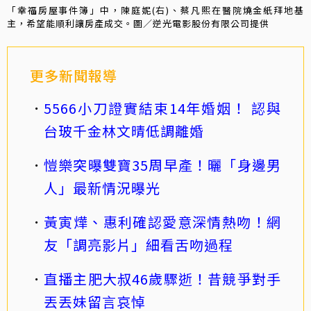
「幸福房屋事件簿」中，陳庭妮(右)、蔡凡熙在醫院燒金紙拜地基
主，希望能順利讓房產成交。圖／逆光電影股份有限公司提供
更多新聞報導
5566小刀證實結束14年婚姻！ 認與
台玻千金林文晴低調離婚
愷樂突曝雙寶35周早產！曬「身邊男
人」最新情況曝光
黃寅燁、惠利確認愛意深情熱吻！網
友「調亮影片」細看舌吻過程
直播主肥大叔46歲驟逝！昔競爭對手
丟丟妹留言哀悼