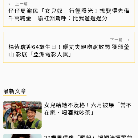
←
上一篇
仔仔周渝民「女兒奴」行徑曝光！想娶得先備
千萬聘金 喻虹淵驚呼：比我爸還過分
下一篇
→
楊紫瓊迎64歲生日！曬丈夫親吻照放閃 獲頒釜
山 影展「亞洲電影人獎」
最新文章
女兒給她不及格！六月被爆「常不
在家、喝酒就吵架」
29歲男偶像「寵粉」誤觸法遭警約