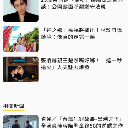
談！公開露面呼籲遵守法規
「神之鄉」民視將播出！林玟誼憶
繞境：像真的走完一趟
張凌赫親王楚然嘴好嘟！「這一秒
過火」人夫魅力爆發
相關新聞
雀雀／「台灣犯罪故事-黑潮之下」
全演員陣容瞄準金鐘58的逆鱗之作