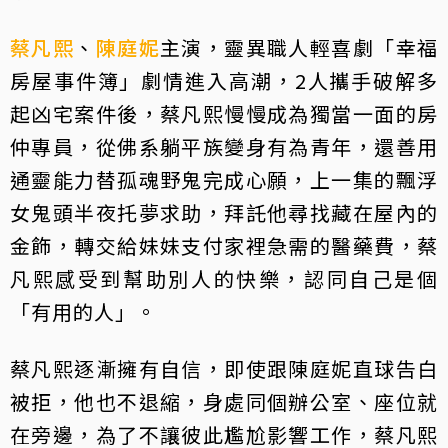
蔡凡熙
、
陳庭妮
主演，靈異職人輕喜劇「幸福
房屋事件簿」劇情進入高潮，2人攜手破解多
起凶宅案件後，蔡凡熙慢慢成為獨當一面的房
仲專員，從佛系躺平族變身有為青年，還善用
通靈能力替孤魂野鬼完成心願，上一集的飄浮
女鬼頭半夜托夢求助，拜託他尋找藏在屋內的
金飾，轉交給妹妹支付家裡急需的醫藥費，蔡
凡熙感受到幫助別人的快樂，認同自己是個
「有用的人」。
蔡凡熙逐漸擁有自信，即使跟陳庭妮直球告白
被拒，他也不退縮，身處同個辦公室、座位就
在旁邊，為了不讓彼此尷尬影響工作，蔡凡熙