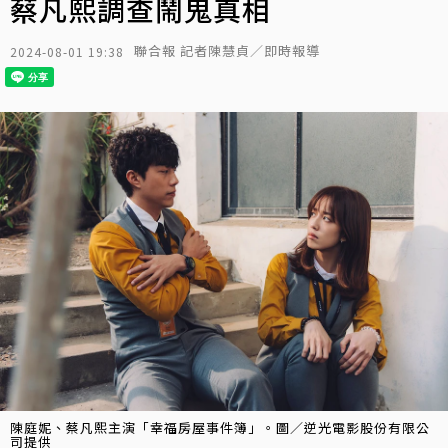
蔡凡熙調查鬧鬼真相
聯合報 記者陳慧貞／即時報導
2024-08-01 19:38
陳庭妮、蔡凡熙主演「幸福房屋事件簿」。圖／逆光電影股份有限公
司提供