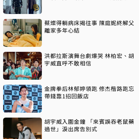
蔡燦得躺病床揭往事 陳庭妮終解父
離家多年心結
洪都拉斯演舞台劇爆哭 林柏宏、胡
宇威直呼不敢相信
金牌拳后林郁婷領跑 修杰楷路跑忘
帶錢靠1招回飯店
胡宇威入圍金鐘 「來賓誤吞老鼠藥
過世」淚出席告別式