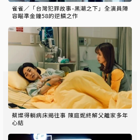
雀雀／「台灣犯罪故事-黑潮之下」全演員陣
容瞄準金鐘58的逆鱗之作
蔡燦得躺病床揭往事 陳庭妮終解父離家多年
心結