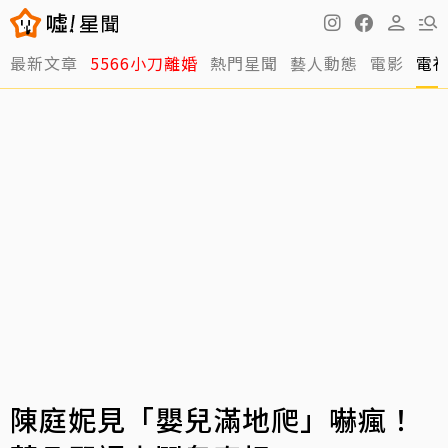
最新文章
5566小刀離婚
熱門星聞
藝人動態
電影
電
陳庭妮見「嬰兒滿地爬」嚇瘋！