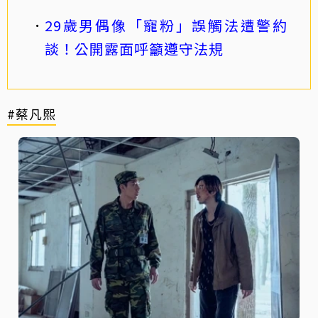
29歲男偶像「寵粉」誤觸法遭警約
談！公開露面呼籲遵守法規
#蔡凡熙