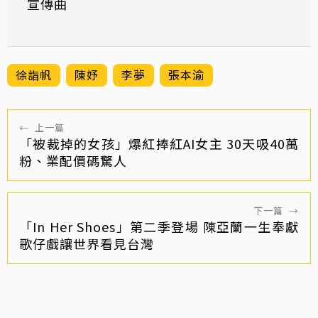
宣傳曲
徐詣帆
陳妤
李夢
張本渝
←
上一篇
「被裁掉的女孩」爆紅捧紅AI女主 30天吸40萬
粉、業配價碼驚人
下一篇
→
「In Her Shoes」第二季登場 陳亞蘭一生奉獻
歌仔戲讓世界看見台灣