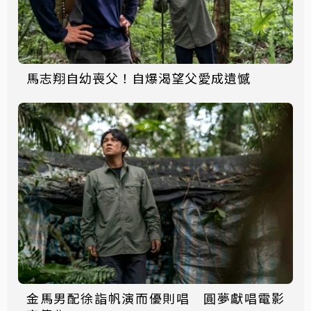
馬志翔自幼喪父！自爆渴望父愛成遺憾
金馬男配徐詣帆演而優則唱 圓夢獻唱電影