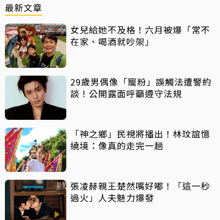
最新文章
女兒給她不及格！六月被爆「常不
在家、喝酒就吵架」
29歲男偶像「寵粉」誤觸法遭警約
談！公開露面呼籲遵守法規
「神之鄉」民視將播出！林玟誼憶
繞境：像真的走完一趟
張凌赫親王楚然嘴好嘟！「這一秒
過火」人夫魅力爆發