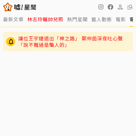
最新文章
林志玲曬帥兒照
熱門星聞
藝人動態
電影
電
讓位王宇婕退出「神之路」 鄭仲茵深夜吐心聲
「說不難過是騙人的」
71歲姜厚任認愛爆「七世重逢」！女友學歷背景
遭疑 列6點反擊：你們不懂