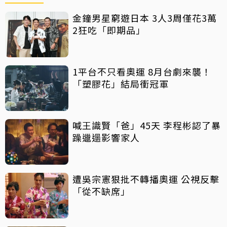
金鐘男星窮遊日本 3人3周僅花3萬
2狂吃「即期品」
1平台不只看奧運 8月台劇來襲！
「塑膠花」結局衝冠軍
喊王識賢「爸」45天 李程彬認了暴
躁邋遢影響家人
遭吳宗憲狠批不轉播奧運 公視反擊
「從不缺席」