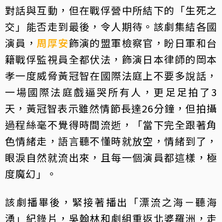
對話與互動，但在戰俘營中所結下的「生死之
交」能否走到最後，令人期待。該劇集結各國
演員，
周厚安
飾演的盟軍檢察官，盼日軍和台
籍戰俘監視員全都伏法，飾演日本律師的岡本
孝一度威脅黃冠智在國際法庭上不要多說話，
一場國際法庭戲逼哭所有人，更足足拍了3
天，黃冠智表示雖然情節長達26分鐘，但拍攝
過程絲毫不覺得時間流逝，「當下完全跟著角
色情緒走，語言聽不懂時就放空，情緒到了，
眼淚自然就流出來，且每一個演員都這樣，極
度魔幻」。
該劇播畢後，緊接著播出「漂流之海－聽海
湧」紀錄片，吳翰林和劇組重返北婆羅洲，走