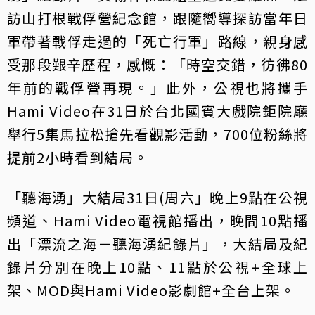
訪山打根戰俘營紀念館，跟隨嚮導探訪當年日
軍帶著戰俘走過的「死亡行軍」路線，親身感
受那段艱辛歷程，感慨：「時空交錯，彷彿80
年前的戰俘營再現。」此外，公視也將攜手
Hami Video在31日於台北國賓大戲院鉅院廳
舉行5集馬拉松搶先看觀影活動，700位粉絲將
提前2小時看到結局。
「聽海湧」大結局31日(周六」晚上9點在公視
頻道、Hami Video電視館播出，晚間10點播
出「漂流之海－聽海湧紀錄片」，大結局及紀
錄片分別在晚上10點、11點於公視+全球上
架、MOD與Hami Video影劇館+全台上架。