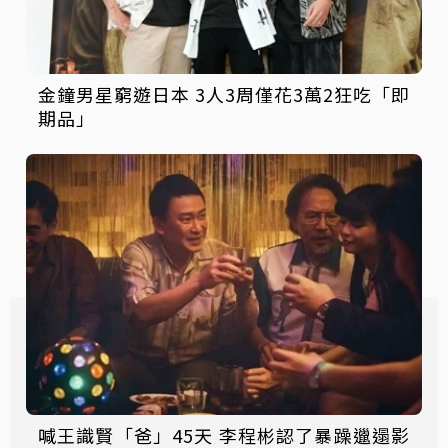
金鐘男星窮遊日本 3人3周僅花3萬2狂吃「即
期品」
喊王識賢「爸」45天 李程彬認了暴躁邋遢影