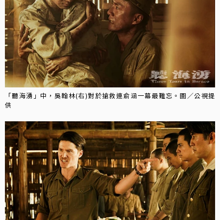
「聽海湧」中，吳翰林(右)對於搶救連俞涵一幕最難忘。圖／公視提
供