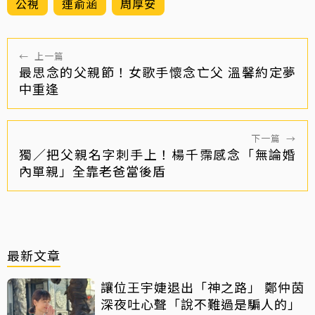
公視
連俞涵
周厚安
←
上一篇
最思念的父親節！女歌手懷念亡父 溫馨約定夢
中重逢
下一篇
→
獨／把父親名字刺手上！楊千霈感念「無論婚
內單親」全靠老爸當後盾
最新文章
讓位王宇婕退出「神之路」 鄭仲茵
深夜吐心聲「說不難過是騙人的」