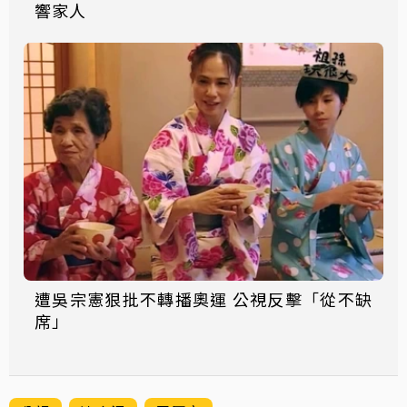
響家人
遭吳宗憲狠批不轉播奧運 公視反擊「從不缺
席」