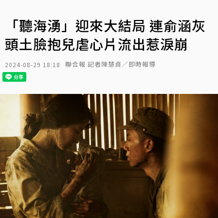
「聽海湧」迎來大結局 連俞涵灰
頭土臉抱兒虐心片流出惹淚崩
聯合報 記者陳慧貞／即時報導
2024-08-29 18:18