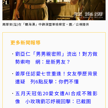
周厚安(左)在「聽海湧」中飾演盟軍檢察官。圖／公視提供
更多新聞報導
劉亞仁「男男親密照」流出！對方做
勢索吻 網：是新男友？
姜厚任認愛七世重逢！女友學歷背景
遭疑 列6點反擊：你們不懂
五月天冠佑20愛女遭AI合成不雅影
像 小玫瑰劉芯妤親回擊：已截圖