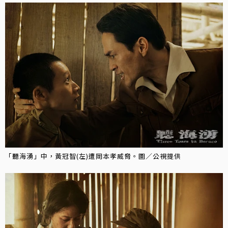
「聽海湧」中，黃冠智(左)遭岡本孝威脅。圖／公視提供