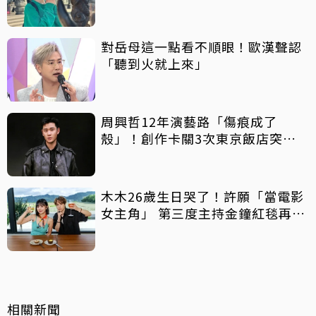
對岳母這一點看不順眼！歐漢聲認
「聽到火就上來」
周興哲12年演藝路「傷痕成了
殼」！創作卡關3次東京飯店突找
回靈感
木木26歲生日哭了！許願「當電影
女主角」 第三度主持金鐘紅毯再喊
話
相關新聞