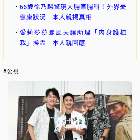
66歲徐乃麟驚現大腸直腸科！外界憂
健康狀況 本人親揭真相
愛莉莎莎颱風天讓助理「肉身護植
栽」挨轟 本人親回應
#公視