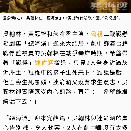
連俞涵(左)、吳翰林在「聽海湧」中演出時代悲歌。圖／公視提供
吳翰林、黃冠智和朱宥丞主演，
公視
二戰戰懸
疑劇集「聽海湧」迎來大結局，劇中飾演台籍
戰俘監視員的吳翰林在戰爭轟炸時期，希望帶
著「戰俘」
連俞涵
撤退，只見2人全身沾滿灰
泥塵土，襁褓中的孩子生死未卜，雖說是戲，
但面臨生死關頭，連俞涵又沒有求生意志，吳
翰林卻實際感受內心煎熬，直呼：「希望能繼
續活下去。」
「聽海湧」迎來完結篇，吳翰林與連俞涵的虐
心告別戲，令人動容，2人在劇中雖沒有太多