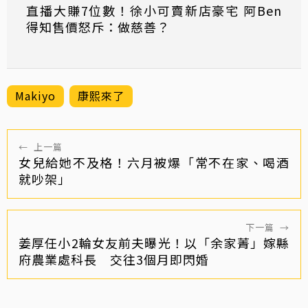
直播大賺7位數！徐小可賣新店豪宅 阿Ben
得知售價怒斥：做慈善？
Makiyo
康熙來了
←
上一篇
女兒給她不及格！六月被爆「常不在家、喝酒
就吵架」
下一篇
→
姜厚任小2輪女友前夫曝光！以「余家菁」嫁縣
府農業處科長 交往3個月即閃婚