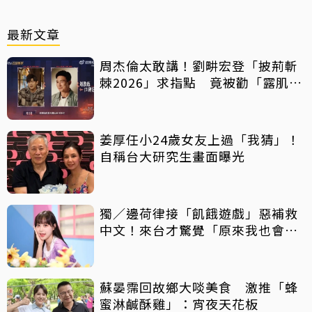
最新文章
周杰倫太敢講！劉畊宏登「披荊斬
棘2026」求指點 竟被勸「露肌肉
就好」
姜厚任小24歲女友上過「我猜」！
自稱台大研究生畫面曝光
獨／邊荷律接「飢餓遊戲」惡補救
中文！來台才驚覺「原來我也會
胖」
蘇晏霈回故鄉大啖美食 激推「蜂
蜜淋鹹酥雞」：宵夜天花板