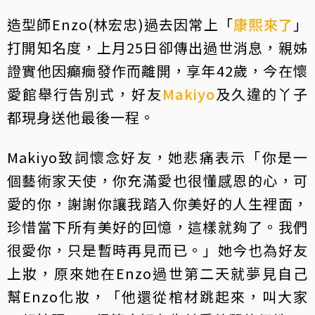
造型師Enzo(林宏忠)過去因常上「
康熙來了
」
打開知名度，上月25日卻傳出過世消息，親姊
證實他因癲癇發作而離開，享年42歲，今在懷
愛館舉行告別式，好友
Makiyo
及久違的丫子
都現身送他最後一程。
Makiyo致詞懷念好友，她悲痛表示「你是一
個藝術家天使，你充滿愛也很懂感恩的心，可
愛的你，謝謝你讓我踏入你美好的人生裡面，
珍惜當下所有美好的回憶，這樣就夠了。我們
很愛你，只是暫時再見而已。」她今也為好友
上妝，原來她在Enzo過世第二天就夢見自己
幫Enzo化妝，「他還從棺材跳起來，叫大家