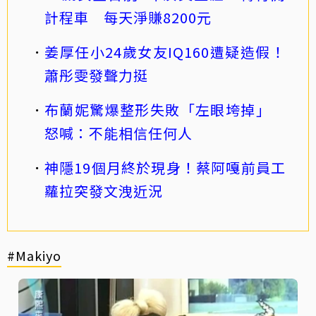
計程車 每天淨賺8200元
姜厚任小24歲女友IQ160遭疑造假！
蕭彤雯發聲力挺
布蘭妮驚爆整形失敗「左眼垮掉」
怒喊：不能相信任何人
神隱19個月終於現身！蔡阿嘎前員工
蘿拉突發文洩近況
#Makiyo