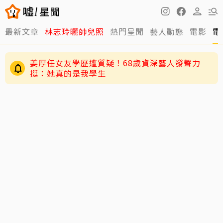
最新文章
林志玲曬帥兒照
熱門星聞
藝人動態
電影
電
周杰倫太敢講！劉畊宏登「披荊斬棘2026」求指
點 竟被勸「露肌肉就好」