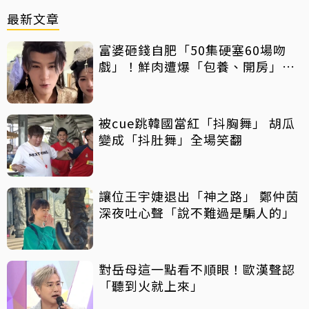
最新文章
富婆砸錢自肥「50集硬塞60場吻
戲」！鮮肉遭爆「包養、開房」全
說了
被cue跳韓國當紅「抖胸舞」 胡瓜
變成「抖肚舞」全場笑翻
讓位王宇婕退出「神之路」 鄭仲茵
深夜吐心聲「說不難過是騙人的」
對岳母這一點看不順眼！歐漢聲認
「聽到火就上來」