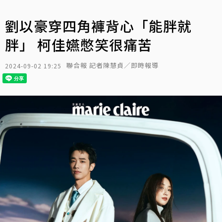
劉以豪穿四角褲背心「能胖就
胖」 柯佳嬿憋笑很痛苦
聯合報 記者陳慧貞／即時報導
2024-09-02 19:25