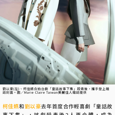
劉以豪(左)、柯佳嬿合拍台劇「童話故事下集」殺青後，攜手登上雜
誌封面。圖／Marie Claire Taiwan美麗佳人雜誌提供
柯佳嬿
和
劉以豪
去年首度合作輕喜劇「童話故
事下集」，該劇殺青後2人再合體，成為