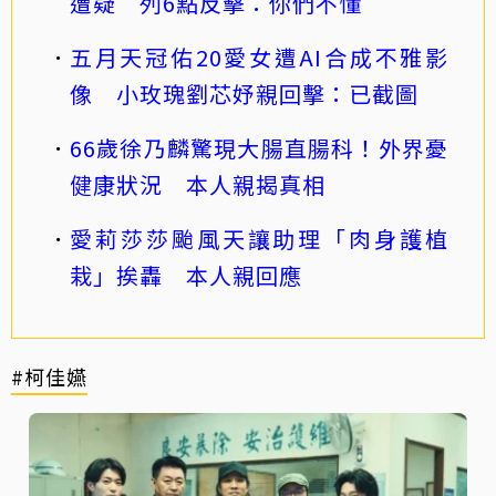
遭疑 列6點反擊：你們不懂
五月天冠佑20愛女遭AI合成不雅影
像 小玫瑰劉芯妤親回擊：已截圖
66歲徐乃麟驚現大腸直腸科！外界憂
健康狀況 本人親揭真相
愛莉莎莎颱風天讓助理「肉身護植
栽」挨轟 本人親回應
#柯佳嬿