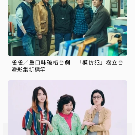
雀雀／重口味破格台劇 「模仿犯」樹立台
灣影集新標竿