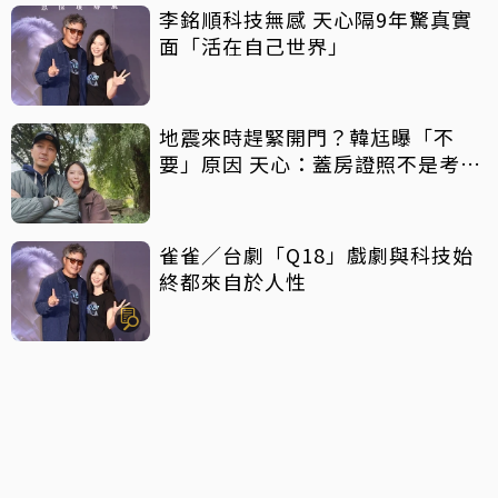
李銘順科技無感 天心隔9年驚真實
面「活在自己世界」
地震來時趕緊開門？韓尪曝「不
要」原因 天心：蓋房證照不是考假
的
雀雀／台劇「Q18」戲劇與科技始
終都來自於人性