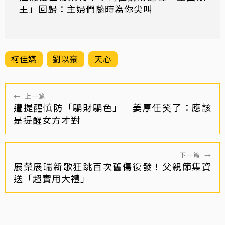
王」回歸：主婦們隨時為你尖叫
柯佳嬿
劉以豪
天心
←
上一篇
遭提醒慎防「騙財騙色」 姜厚任笑了：應該
是提醒女方才對
下一篇
→
展榮展瑞新歌狂跳百次舊傷復發！父親節集資
送「超實用大禮」