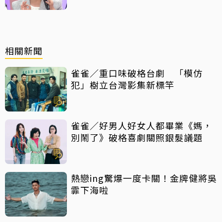
相關新聞
雀雀／重口味破格台劇 「模仿
犯」樹立台灣影集新標竿
雀雀／好男人好女人都畢業《媽，
別鬧了》破格喜劇關照銀髮議題
熱戀ing驚爆一度卡關！金牌健將吳
霏下海啦