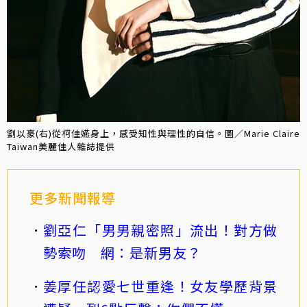
劉以豪(右)從柯佳嬿身上，感受知性與理性的自信。圖／Marie Claire
Taiwan美麗佳人雜誌提供
更多新聞報導
劉亞仁「男男親密照」流出！對方做
勢索吻 網：是新男友？
姜厚任認愛七世重逢！女友學歷背景