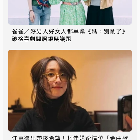
雀雀／好男人好女人都畢業《媽，別鬧了》
破格喜劇關照銀髮議題
江蕙復出帶來希望！柯佳嬿盼這位「金曲歌