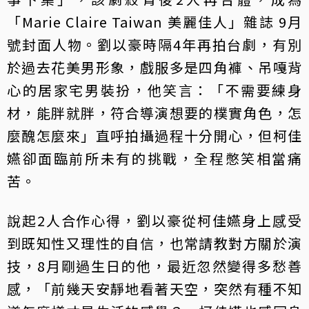
「Marie Claire Taiwan 美麗佳人」雜誌 9月
號封面人物。劉以豪時隔4年再拍台劇，有別
於過去花美男形象，戲服多是四角褲、吊嘎背
心的居家宅男裝扮，他笑言：「不需要練身
材，能胖就胖，符合導演想要的樸實角色，怎
麼醜怎麼來」直呼拍攝過程十分開心，但柯佳
嬿卻面臨前所未有的挑戰，全程憋笑相當痛
苦。
說起2人合作心得，劉以豪從柯佳嬿身上感受
到既知性又理性的自信，也常請教對方關於演
技，8月剛過生日的他，最近忽然變得多愁善
感，「前幾天安靜地看著天空，突然有種不知