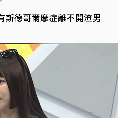
男
有斯德哥爾摩症離不開渣男