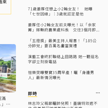
過來
71歲姜厚任戀上小2輪女友！ 她曝
「七世因緣」：3歲就認定是他
姜厚任小2輪女友前夫曝光！以「余家
菁」嫁縣府農業處科長 交往3個月即...
「五燈獎」最美主持人報喜！「185公
分帥兒」要百萬名畫當賀禮
演藝工會終於聯絡上田路路 她一聽這名
字卻立刻掛電話
愷樂突曝雙寶35周早產！曬「身邊男
人」最新情況曝光
即時
超滿
林志玲父親節曬帥兒照！墨鏡特效遮不
片」感