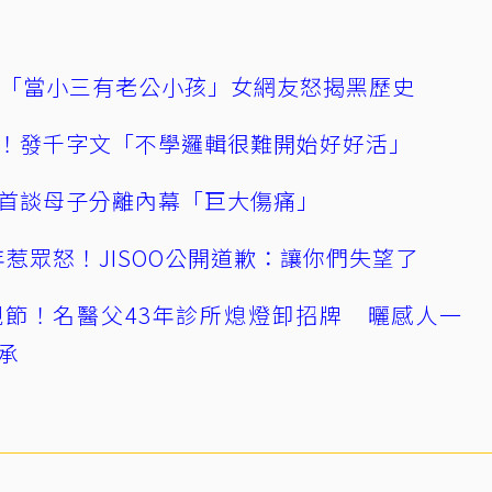
爆「當小三有老公小孩」女網友怒揭黑歷史
！發千字文「不學邏輯很難開始好好活」
首談母子分離內幕「巨大傷痛」
0週年惹眾怒！JISOO公開道歉：讓你們失望了
節！名醫父43年診所熄燈卸招牌 曬感人一
承