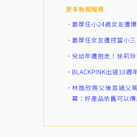
更多新聞報導
姜厚任小24歲女友遭
姜厚任女友遭控當小三
兒幼年遭抱走！徐莉玲
BLACKPINK出道1
林逸欣喪父後首過父親
幕：好產品依舊可以傳