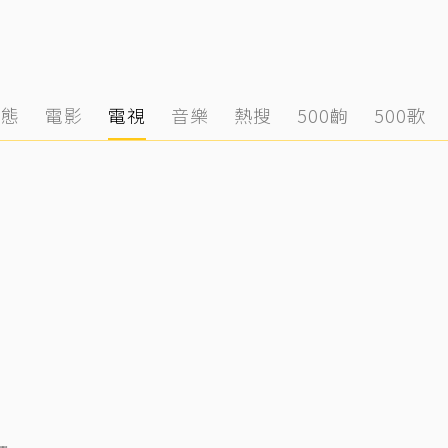
動態
電影
電視
音樂
熱搜
500齣
500歌