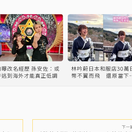
自曝改名經歷 孫安佐：或
林吟蔚日本和服店30萬
許逃到海外才能真正低調
幣不翼而飛 還原當下
況：別掉以輕心！
下一