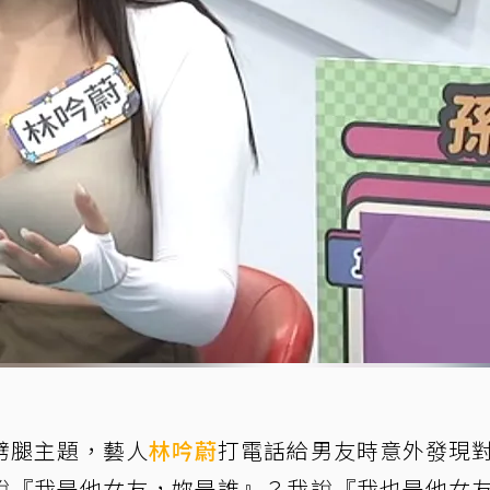
劈腿主題，藝人
林吟蔚
打電話給男友時意外發現
說『我是他女友，妳是誰』？我說『我也是他女