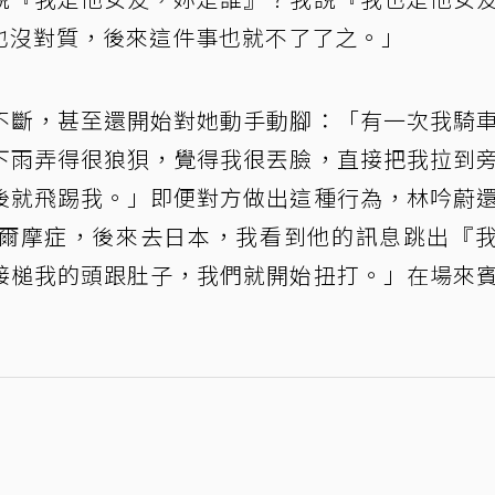
也沒對質，後來這件事也就不了了之。」
不斷，甚至還開始對她動手動腳：「有一次我騎
下雨弄得很狼狽，覺得我很丟臉，直接把我拉到
後就飛踢我。」即便對方做出這種行為，林吟蔚
爾摩症，後來去日本，我看到他的訊息跳出『
接槌我的頭跟肚子，我們就開始扭打。」在場來