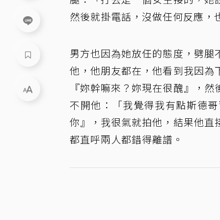
然後就掛電話，沒做任何反應，
男方也因為她放任的態度，劈腿
他，他朋友都在，他看到我因為
『妳幹嘛來？妳現在很醜』，然
不開他：「我覺得我有點斯德哥
你』，我很氣就拍他，結果他直
都直呼兩人都錯得離譜。